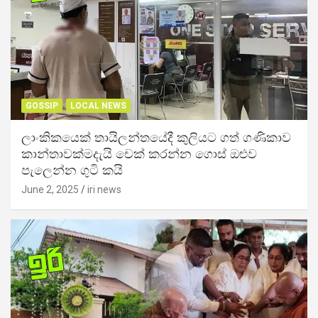
GOSSIP
LOCAL NEWS
ලාංකිකයෙක් තායිලන්තයේදී කුලියට ගත් ගණිකාව
කාන්තාවක්මදැයි චෙක් කරන්න ගොස් ඔළුව
පැලෙන්න ගුටි කයි
June 2, 2025
iri news