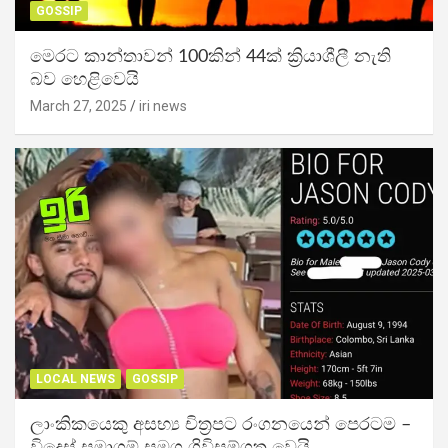
GOSSIP
මෙරට කාන්තාවන් 100කින් 44ක් ක්‍රියාශීලී නැති
බව හෙළිවෙයි
March 27, 2025
iri news
LOCAL NEWS
GOSSIP
ලාංකිකයෙකු අසභ්‍ය චිත්‍රපට රංගනයෙන් පෙරටම –
විදෙස් සමාගම් සමග ගිවිසුම්ගත වෙයි