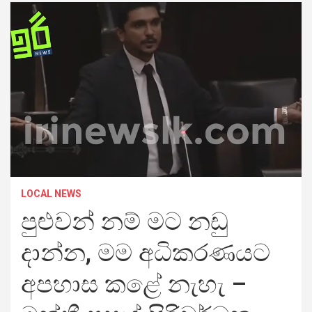
LOCAL NEWS
පුළුවන් නම් මට නඩු
දාන්න, මම අධිකරණයට
අපහාස කළේ නැහැ –