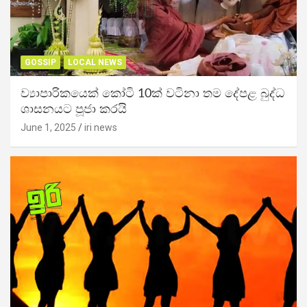
GOSSIP
LOCAL NEWS
ව්‍යාපාරිකයෙක් කෝටි 10ක් වටිනා තම දේපළ බුද්ධ
ශාසනයට පූජා කරයි
June 1, 2025
iri news