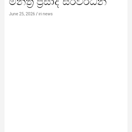
මන්ත්‍රී ප්‍රසාද් සිරිවර්ධන
June 25, 2026
iri news