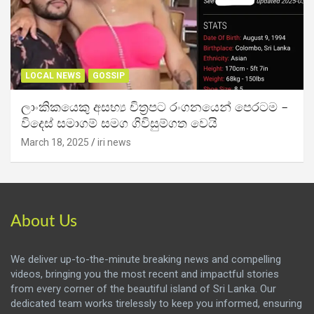
LOCAL NEWS
GOSSIP
ලාංකිකයෙකු අසභ්‍ය චිත්‍රපට රංගනයෙන් පෙරටම –
විදෙස් සමාගම් සමග ගිවිසුම්ගත වෙයි
March 18, 2025
iri news
About Us
We deliver up-to-the-minute breaking news and compelling
videos, bringing you the most recent and impactful stories
from every corner of the beautiful island of Sri Lanka. Our
dedicated team works tirelessly to keep you informed, ensuring