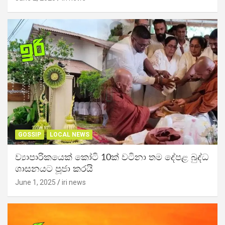
GOSSIP
LOCAL NEWS
ව්‍යාපාරිකයෙක් කෝටි 10ක් වටිනා තම දේපළ බුද්ධ
ශාසනයට පූජා කරයි
June 1, 2025
iri news