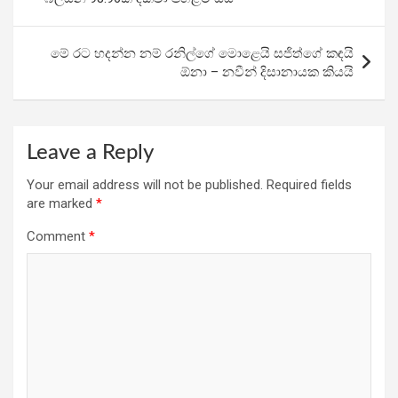
o
p
m
k
p
මේ රට හදන්න නම් රනිල්ගේ මොළෙයි සජිත්ගේ කඳයි
ඕනා – නවීන් දිසානායක කියයි
Leave a Reply
Your email address will not be published.
Required fields
are marked
*
Comment
*