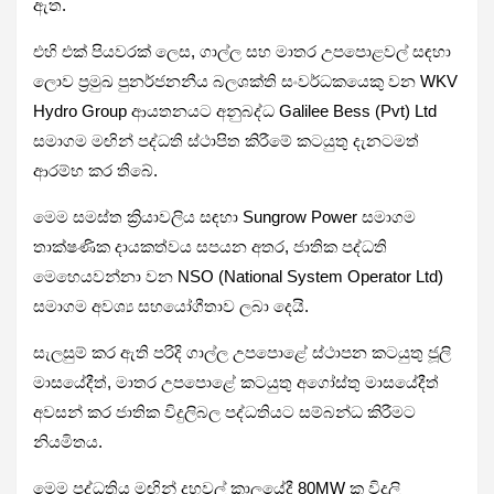
ඇත.
එහි එක් පියවරක් ලෙස, ගාල්ල සහ මාතර උපපොළවල් සඳහා
ලොව ප්‍රමුඛ පුනර්ජනනීය බලශක්ති සංවර්ධකයෙකු වන WKV
Hydro Group ආයතනයට අනුබද්ධ Galilee Bess (Pvt) Ltd
සමාගම මඟින් පද්ධති ස්ථාපිත කිරීමේ කටයුතු දැනටමත්
ආරම්භ කර තිබේ.
මෙම සමස්ත ක්‍රියාවලිය සඳහා Sungrow Power සමාගම
තාක්ෂණික දායකත්වය සපයන අතර, ජාතික පද්ධති
මෙහෙයවන්නා වන NSO (National System Operator Ltd)
සමාගම අවශ්‍ය සහයෝගීතාව ලබා දෙයි.
සැලසුම් කර ඇති පරිදි ගාල්ල උපපොළේ ස්ථාපන කටයුතු ජූලි
මාසයේදීත්, මාතර උපපොළේ කටයුතු අගෝස්තු මාසයේදීත්
අවසන් කර ජාතික විදුලිබල පද්ධතියට සම්බන්ධ කිරීමට
නියමිතය.
මෙම පද්ධතිය මඟින් දහවල් කාලයේදී 80MW ක විදුලි