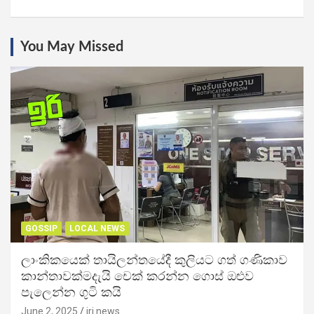
You May Missed
GOSSIP
LOCAL NEWS
ලාංකිකයෙක් තායිලන්තයේදී කුලියට ගත් ගණිකාව
කාන්තාවක්මදැයි චෙක් කරන්න ගොස් ඔළුව
පැලෙන්න ගුටි කයි
June 2, 2025
iri news