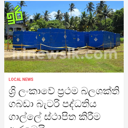
LOCAL NEWS
ශ්‍රි ලංකාවේ ප්‍රථම බලශක්ති
ගබඩා බැටරි පද්ධතිය
ගාල්ලේ ස්ථාපිත කිරීම