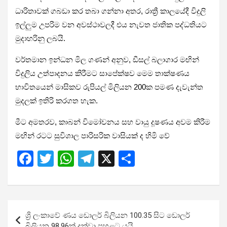
ධාරිතාවක් ගබඩා කර තබා ගන්නා අතර, රාත්‍රී කාලයේදී විදුලි
ඉල්ලුම උපරිම වන අවස්ථාවලදී එය නැවත ජාතික පද්ධතියට
මුදාහරිනු ලබයි.
වර්තමාන ඉන්ධන මිල ගණන් අනුව, ඩීසල් බලාගාර මඟින්
විදුලිය උත්පාදනය කිරීමට සාපේක්ෂව මෙම තාක්ෂණය
භාවිතයෙන් මාසිකව රුපියල් මිලියන 200ක පමණ දැවැන්ත
මුදලක් ඉතිරි කරගත හැක.
මීට අමතරව, කාබන් විමෝචනය සහ වායු දූෂණය අවම කිරීම
මඟින් රටට සුවිශාල පාරිසරික වාසියක් ද හිමි වේ
F
T
W
T
X
S
a
wi
h
el
h
ce
tt
at
e
ar
b
er
s
gr
e
Post
ශ්‍රි ලංකාවේ ණය ඩොලර් බිලියන 100.35 සිට ඩොලර්
o
A
a
navigation
බිලියන 98.96ක් දක්වා පහළට යයි