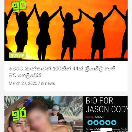
GOSSIP
මෙරට කාන්තාවන් 100කින් 44ක් ක්‍රියාශීලී නැති
බව හෙළිවෙයි
March 27, 2025
iri news