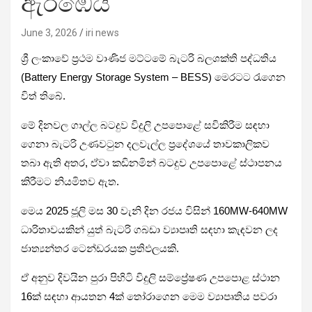
ඇරඹෙයි
June 3, 2026
iri news
ශ්‍රී ලංකාවේ ප්‍රථම වාණිජ මට්ටමේ බැටරි බලශක්ති පද්ධතිය
(Battery Energy Storage System – BESS) මෙරටට රැගෙන
විත් තිබේ.
මේ දිනවල ගාල්ල බටදුව විදුලි උපපොළේ සවිකිරීම සඳහා
ගෙනා බැටරි උණවටුන දලවැල්ල ප්‍රදේශයේ තාවකාලිකව
තබා ඇති අතර, ඒවා කඩිනමින් බටදුව උපපොළේ ස්ථාපනය
කිරීමට නියමිතව ඇත.
මෙය 2025 ජූලි මස 30 වැනි දින රජය විසින් 160MW-640MW
ධාරිතාවයකින් යුත් බැටරි ගබඩා ව්‍යාපෘති සඳහා කැඳවන ලද
ජාත්‍යන්තර ටෙන්ඩරයක ප්‍රතිඵලයකි.
ඒ අනුව දිවයින පුරා පිහිටි විදුලි සම්ප්‍රේෂණ උපපොළ ස්ථාන
16ක් සඳහා ආයතන 4ක් තෝරාගෙන මෙම ව්‍යාපෘතිය පවරා