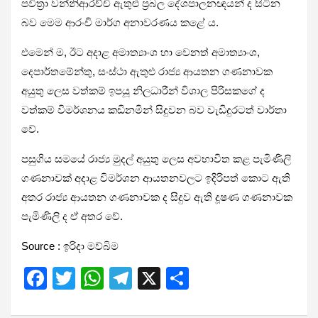
පවිත්‍රා වන්නිආරච්චි ඇතුළු ප්‍රබල දේශපාලනඥයන් ද සිටින
බව මෙම ආරංචි මාර්ග අනාවරණය කළේ ය.
එමෙන් ම, ඊට අදාළ අමාත්‍යාංශ හා වෙනත් අමාත්‍යාංශ,
දෙපාර්තමේන්තු, සංස්ථා ඇතුළු රාජ්‍ය ආයතන ගණනාවක
අයුතු ලෙස වත්කම් ඉපයූ නිලධාරීන් විශාල පිරිසකගේ ද
වත්කම් විමර්ශනය කඩිනමින් සිදුවන බව වැඩිදුරටත් වාර්තා
වේ.
පසුගිය සමයේ රාජ්‍ය මුදල් අයුතු ලෙස අවභාවිත කළ පැමිණිලි
ගණනාවක් අදාළ විමර්ශන ආයතනවලට ඉදිරිපත් කොට ඇති
අතර රාජ්‍ය ආයතන ගණනාවක ද සිදුව ඇති දූෂණ ගණනාවක
පැමිණිලි ද ඒ අතර වේ.
Source : ඉරිදා මව්බිම
F
T
W
T
X
S
a
wi
h
el
h