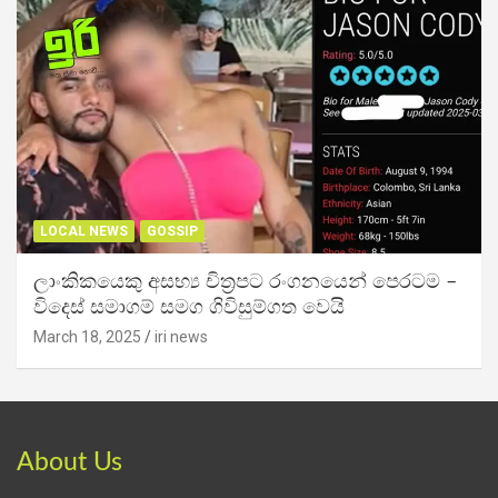
LOCAL NEWS
GOSSIP
ලාංකිකයෙකු අසභ්‍ය චිත්‍රපට රංගනයෙන් පෙරටම –
විදෙස් සමාගම් සමග ගිවිසුම්ගත වෙයි
March 18, 2025
iri news
About Us