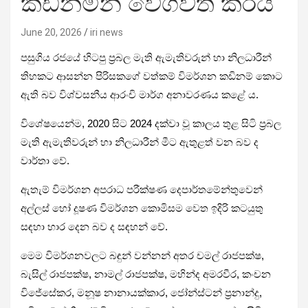
කඩිනමින් වේගවත් කරයි
June 20, 2026
iri news
පසුගිය රජයේ හිටපු ප්‍රබල මැති ඇමැතිවරුන් හා නිලධාරීන්
තිහකට ආසන්න පිරිසකගේ වත්කම් විමර්ශන කඩිනම් කොට
ඇති බව විශ්වසනීය ආරංචි මාර්ග අනාවරණය කළේ ය.
විශේෂයෙන්ම, 2020 සිට 2024 දක්වා වූ කාලය තුළ සිටි ප්‍රබල
මැති ඇමැතිවරුන් හා නිලධාරීන් මීට ඇතුළත් වන බව ද
වාර්තා වේ.
ඇතැම් විමර්ශන අපරාධ පරීක්ෂණ දෙපාර්තමේන්තුවෙන්
අල්ලස් හෝ දූෂණ විමර්ශන කොමිසම වෙත ඉදිරි කටයුතු
සඳහා භාර දෙන බව ද සඳහන් වේ.
මෙම විමර්ශනවලට බඳුන් වන්නන් අතර චමල් රාජපක්ෂ,
බැසිල් රාජපක්ෂ, නාමල් රාජපක්ෂ, මහින්ද අමරවීර, කංචන
විජේසේකර, මනූෂ නානායක්කාර, ජෝන්ස්ටන් ප්‍රනාන්දු,