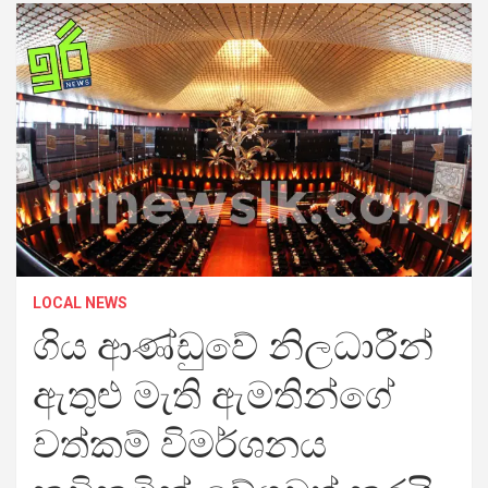
LOCAL NEWS
ගිය ආණ්ඩුවේ නිලධාරීන්
ඇතුළු මැති ඇමතින්ගේ
වත්කම් විමර්ශනය