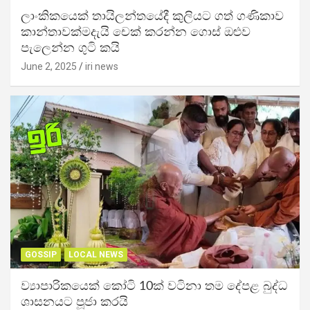
ලාංකිකයෙක් තායිලන්තයේදී කුලියට ගත් ගණිකාව
කාන්තාවක්මදැයි චෙක් කරන්න ගොස් ඔළුව
පැලෙන්න ගුටි කයි
June 2, 2025
iri news
GOSSIP
LOCAL NEWS
ව්‍යාපාරිකයෙක් කෝටි 10ක් වටිනා තම දේපළ බුද්ධ
ශාසනයට පූජා කරයි