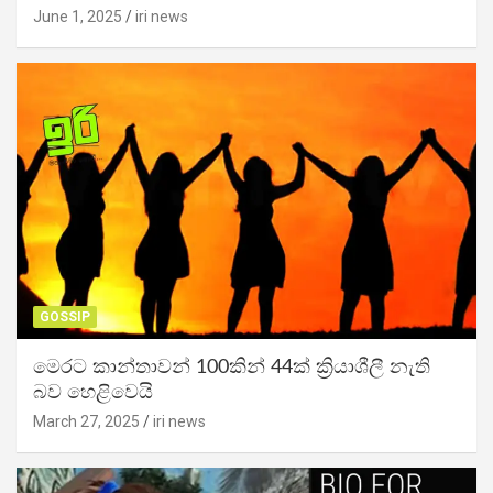
June 1, 2025
iri news
GOSSIP
මෙරට කාන්තාවන් 100කින් 44ක් ක්‍රියාශීලී නැති
බව හෙළිවෙයි
March 27, 2025
iri news