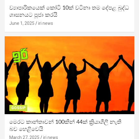
ව්‍යාපාරිකයෙක් කෝටි 10ක් වටිනා තම දේපළ බුද්ධ
ශාසනයට පූජා කරයි
June 1, 2025
iri news
GOSSIP
මෙරට කාන්තාවන් 100කින් 44ක් ක්‍රියාශීලී නැති
බව හෙළිවෙයි
March 27, 2025
iri news