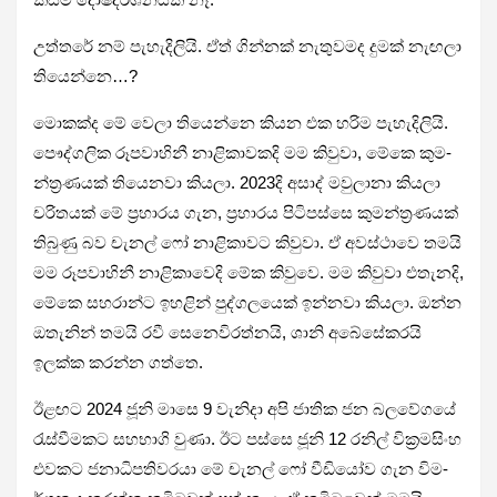
උත්තරේ නම් පැහැ­දි­ලියි. ඒත් ගින්නක් නැතු­ව­මද දුමක් නැඟලා
තියෙන්නෙ…?
මොකක්ද මේ වෙලා තියෙන්නෙ කියන එක හරිම පැහැ­දි­ලියි.
පෞද්ග­ලික රූප­වා­හිනී නාළි­කා­ව­කදි මම කිවුවා, මේකෙ කුම­
න්ත්‍ර­ණ­යක් තියෙ­නවා කියලා. 2023දි අසාද් මවු­ලානා කියලා
චරි­ත­යක් මේ ප්‍රහා­රය ගැන, ප්‍රහා­රය පිටි­පස්සෙ කුම­න්ත්‍ර­ණ­යක්
තිබුණු බව චැනල් ෆෝ නාළි­කා­වට කිවුවා. ඒ අව­ස්ථාවෙ තමයි
මම රූප­වා­හිනී නාළි­කා­වෙදි මේක කිවුවෙ. මම කිවුවා එතැ­නදි,
මේකෙ සහ­රාන්ට ඉහ­ළින් පුද්ග­ල­යෙක් ඉන්නවා කියලා. ඔන්න
ඔතැ­නින් තමයි රවී සෙනෙ­වි­ර­ත්නයි, ශානි අබේ­සේ­ක­රයි
ඉලක්ක කරන්න ගත්තෙ.
ඊළ­ඟට 2024 ජූනි මාසෙ 9 වැනිදා අපි ජාතික ජන බල­වේ­ගයේ
රැස්වී­ම­කට සහ­භාගි වුණා. ඊට පස්සෙ ජූනි 12 රනිල් වික්‍ර­ම­සිංහ
එව­කට ජනා­ධි­ප­ති­ව­රයා මේ චැනල් ෆෝ වීඩි­යෝව ගැන විම­