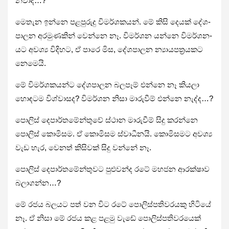
න­වාද…?
මෙතැන ඉන්නෙ පළ­පු­රුදු විම­ර්ශ­ක­යන්. මේ කිසි දෙයක් දේශ­
පා­ලන අර­මු­ණ­කින් වෙන්නෙ නෑ. විම­ර්ශන යන්නෙ විම­ර්ශ­න­
යට අවශ්‍ය විදි­හට, ඒ පාරෙ මිස, දේශ­පා­ලන න්‍යාය­ප­ත්‍ර­ය­කට
නෙමෙයි.
මේ විම­ර්ශ­ක­යන්ට දේශ­පා­ලන බල­පෑම් එන්නෙ නෑ කියලා
හොඳ­ටම විශ්වා­සද? විම­ර්ශන නිසා මාරු­වීම් එන්නෙ නැද්ද…?
පොලිස් දෙපා­ර්ත­මේ­න්තුවේ ස්ථාන මාරු­වීම් සිදු කරන්නෙ
පොලිස් කොමි­සම. ඒ කොමි­සම ස්වාධී­නයි. කොමි­ස­මට අවශ්‍ය
වැඩ හැර, වෙනත් කිසි­වක් සිදු වන්නේ නෑ.
පොලිස් දෙපා­ර්ත­මේ­න්තු­වට පුළු­වන්ද රටේ මහ­ජන ආර­ක්ෂාව
බලා­ගන්න…?
මේ රජය බල­යට පත් වන විට රටේ පොලි­ස්ප­ති­ව­ර­යකු හිටියේ
නෑ. ඒ නිසා මේ රජය කළ පළමු වැඩේ පොලි­ස්ප­ති­ව­ර­යෙක්