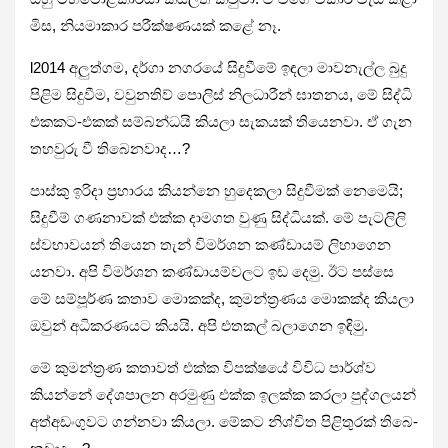
මිස, නිය­මා­කාර පරී­ක්ෂ­ණ­යක් කළේ නෑ.
l2014 අලු­ත්ගම, දර්ගා නග­රයේ සිදු­වීමේ ඉඳලා මාව­නැල්ල බුදු
පිළිම සිදු­වීම, වවු­න­තිව් පොලිස් නිල­ධා­රීන් ඝාත­නය, මේ සිද්ධි
එක­කට-එකක් සම්බ­න්ධයි කියලා සැක­යක් තියෙ­නවා. ඒ ගැන
තහ­වුරු වී තිබෙ­න­වාද…?
පාස්කු ඉරිදා ප්‍රහා­රය කියන්නෙ හුදෙ­කලා සිදු­වී­මක් නෙමෙයි;
සිදු­වීම් ගණ­නා­වක් එක්ක දාම­ගත වුණු සිද්ධි­යක්. මේ පැට­ලිලි
ස්වභා­ව­යන් තියෙන තැන් විම­ර්ශන කණ්ඩා­යම් ලිහා­ගෙන
යනවා. අපි විම­ර්ශන කණ්ඩා­ය­ම්ව­ලට ඉඩ දෙමු. ඊට පස්සෙ
මේ සම්පූර්ණ කතාව මොකක්ද, කුම­න්ත්‍ර­ණය මොකක්ද කියලා
ඔවුන් අධි­ක­ර­ණ­යට කියයි. අපි එත­කල් බලා­ගෙන ඉඳිමු.
මේ කුම­න්ත්‍රණ කතා­වත් එක්ක විප­ක්ෂයේ විවිධ පාර්ශ්ව
කියන්නේ දේශ­පා­ලන අර­මුණු එක්ක ඉලක්ක කරලා පුද්ග­ල­යන්
අත්අ­ඩං­ගු­වට ගන්නවා කියලා. මේකට නිශ්චිත පිළි­තු­රක් තිබෙ­