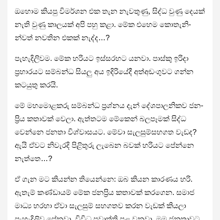
ඔහොම කියපු විම­ර්ශන එක තැන නැව­තුණු, සිද්ධ වුණු දෙයක්
නැති වුණු කාල­යක් අපි පහු කළා. මේක එහෙම කොතැ­නි­
න්වත් නව­තින එකක් නැද්ද…?
පැහැ­දි­ලි­වම. මේක හරි­යට ඉස්ස­ර­හට යනවා. පාස්කු ඉරිදා
ප්‍රහා­ර­යට සම්බන්ධ සියලු අය ඉදි­රි­යේදී අත්අ­ඩං­ගු­වට ගන්න
කට­යුතු කරයි.
මේ මහමොළ­කරු සම්බන්ධ ප්‍රශ්නය දැන් දේශ­පා­ල­නි­කව ජන­
ප්‍රිය කතා­වක් වෙලා. ඇත්ත­ටම මේකෙන් බල­පෑ­මක් සිද්ධ
වෙන්නෙ ජනතා විශ්වා­ස­යට. මේවා සැල­සු­ම්ස­හ­ගත වැඩද?
ඇයි ඒවට නිවැ­රදි පිළි­තුරු ලැබෙන බවක් හරි­යට පේන්නෙ
නැත්තෙ…?
ඒ ගැන මට කියන්න තියෙන්නෙ: ඔබ කියන කාර­ණය හරි.
ඇතැම් කණ්ඩා­යම් මේක ජන­ප්‍රිය කතා­වක් කර­ගෙන. සමාජ
මාධ්‍ය හරහා ඒවා සැල­සුම් සහ­ග­තව කරන වැඩක් කියලා
පැහැ­දි­ලිව පේනවා. විවිධ ප්‍රවෘත්ති පළ වනවා. මම ජන­තා­වට