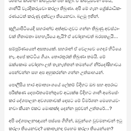
ර්ශ­නය කරන්න කමි­ටු­වක් පත් කළා. ඒ කමි­ටු­වෙන් මමයි,
ශානියි වැර­දි­ක­රුවො කරලා තිබුණා. අපි මේ ගැන ශ්‍රේෂ්ඨා­ධි­ක­
ර­ණ­ය­ටත් කරුණු දක්වලා තියෙ­නවා. බලමු ඉතින්.
කුලි­යා­පි­ටි­යෙදි සහ­රාන්ව අත්අ­ඩං­ගු­වට ගන්න තිබුණු අව­ස්ථා­
වක් හිතා­මතා මඟ­හැ­රියෙ ඇයි? ඒ චෝද­නා­වත් බර­ප­ත­ළයි…
සම්පූ­ර්ණ­යෙන් අස­ත්‍ය­යක්. සහ­රාන් ඒ වෙලාවෙ ගෙදර හිටියෙ
නෑ. අපේ කට්ටිය ගියා. තොර­තු­රක් තිබුණා තමයි. මේ
ඔක්කොම චෝදනා ලත් තැනැ­ත්තන් තමන්ගේ නිර්දෝ­ෂි­භා­වය
පෙන්වන්න සහ අප අහු­ක­රන්න ගන්න උත්සා­හ­යන්.
පොලී­සිය භාර අමා­ත්‍යාං­ශයේ ලේකම් විදි­හට ඔබ සහ අප­රාධ
පරී­ක්ෂණ දෙපා­ර්ත­මේ­න්තුවේ අධ්‍යක්ෂ විදි­හට ශානි අබේ­සේ­
කර දේශ­පා­ලන අව­ශ්‍ය­තා­වක් දෙසට මේ විම­ර්ශන මෙහෙ­ය­ව­
නවා කියන එකට මොකක්ද දෙන්න පුළු­වන් උත්තරේ…?
අපි දේශ­පා­ල­න­ඥ­යන් පස්සෙ ගිහින්, ඔවුන්ගෙ වුව­ම­නා­වන් ඉටු
කරලා තියෙ­න­වද? කොතැ­නද එහෙම කරලා තියෙන්නෙ?