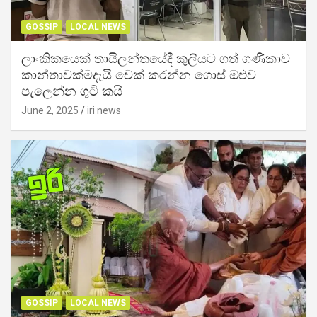
GOSSIP
LOCAL NEWS
ලාංකිකයෙක් තායිලන්තයේදී කුලියට ගත් ගණිකාව
කාන්තාවක්මදැයි චෙක් කරන්න ගොස් ඔළුව
පැලෙන්න ගුටි කයි
June 2, 2025
iri news
GOSSIP
LOCAL NEWS