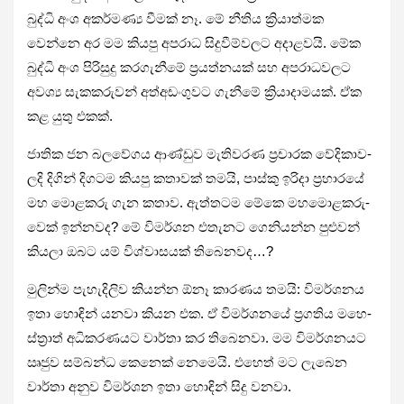
බුද්ධි අංශ අක­ර්මණ්‍ය වීමක් නෑ. මේ නීතිය ක්‍රියා­ත්මක
වෙන්නෙ අර මම කියපු අප­රාධ සිදු­වී­ම්ව­ලට අදා­ළ­වයි. මේක
බුද්ධි අංශ පිරි­සුදු කර­ගැ­නීමේ ප්‍රය­ත්න­යක් සහ අප­රා­ධ­ව­ලට
අවශ්‍ය සැක­ක­රු­වන් අත්අ­ඩං­ගු­වට ගැනීමේ ක්‍රියා­දා­ම­යක්. ඒක
කළ යුතු එකක්.
ජාතික ජන බල­වේ­ගය ආණ්ඩුව මැති­ව­රණ ප්‍රචා­රක වේදි­කා­ව­
ලදි දිගින් දිග­ටම කියපු කතා­වක් තමයි, පාස්කු ඉරිදා ප්‍රහා­රයේ
මහ මොළ­කරු ගැන කතාව. ඇත්ත­ටම මේකෙ මහමොළ­ක­රු­
වෙක් ඉන්න­වද? මේ විම­ර්ශන එතැ­නට ගෙනි­යන්න පුළු­වන්
කියලා ඔබට යම් විශ්වා­ස­යක් තිබෙ­න­වද…?
මුලින්ම පැහැ­දි­ලිව කියන්න ඕනෑ කාර­ණය තමයි: විම­ර්ශ­නය
ඉතා හොඳින් යනවා කියන එක. ඒ විම­ර්ශ­නයේ ප්‍රග­තිය මහෙ­
ස්ත්‍රාත් අධි­ක­ර­ණ­යට වාර්තා කර තිබෙ­නවා. මම විම­ර්ශ­න­යට
ඍජුව සම්බන්ධ කෙනෙක් නෙමෙයි. එහෙත් මට ලැබෙන
වාර්තා අනුව විම­ර්ශන ඉතා හොඳින් සිදු වනවා.