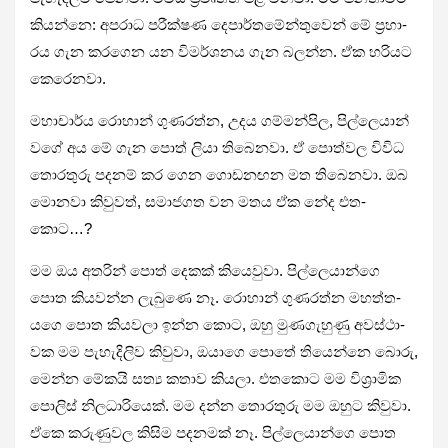
කියන්නෙ: අප­රාධ පරී­ක්ෂණ දෙපා­ර්ත­මේ­න්තු­වෙන් මේ ප්‍රහා­
රය ගැන කර­ගෙන යන විම­ර්ශ­නය ගැන බලන්න. ඒක හරි­යට
කෙරෙ­නවා.
මහා­චාර්ය රොහාන් ගුණ­රත්න, උදය ගම්ම­න්පිල, පිල්ලෙ­යාන්
වගේ අය මේ ගැන පොත් ලියා තිබෙ­නවා. ඒ පොත්වල විවිධ
තොර­තුරු පද­නම් කර ගෙන ගොඩ­න­ඟන මත තිබෙ­නවා. ඔබ
මොනවා කිවු­වත්, සමා­ජ­ගත වන මතය ඒක නේද එත­
කොට…?
මම ඔය අතරින් පොත් දෙකක් කියෙ­වුවා. පිල්ලෙ­යාන්ගෙ
පොත කිය­වන්න ලැබුණෙ නෑ. රොහාන් ගුණ­රත්න මහ­ත්ත­
යගෙ පොත කිය­වලා ඉන්න කොට, ඔහු මුණ­ගැ­හුණු අව­ස්ථා­
වක මම පැහැ­දි­ලිව කිවුවා, ඔයාගෙ පොතේ තියෙන්නෙ බොරු,
මෙන්න මේකයි සත්‍ය කතාව කියලා. එත­කොට මම විශ්‍රා­මික
පොලිස් නිල­ධා­රි­යෙක්. මම දන්න තොර­තුරු මම ඔහුට කිවුවා.
ඒකෙ කරු­ණු­වල කිසිම පද­න­මක් නෑ. පිල්ලෙ­යාන්ගෙ පොත