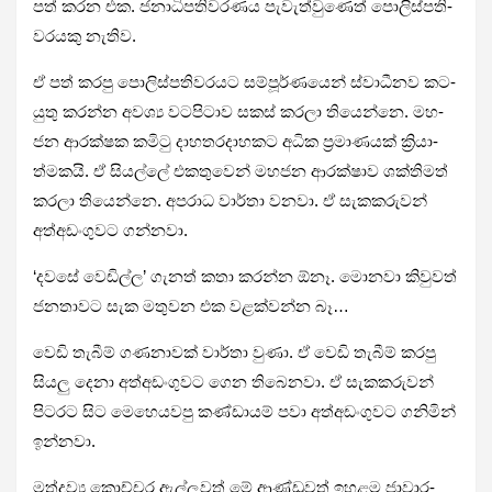
පත් කරන එක. ජනා­ධි­ප­ති­ව­ර­ණය පැවැ­ත්වු­ණෙත් පොලි­ස්ප­ති­
ව­ර­යකු නැතිව.
ඒ පත් කරපු පොලි­ස්ප­ති­ව­ර­යට සම්පූ­ර්ණ­යෙන් ස්වාධී­නව කට­
යුතු කරන්න අවශ්‍ය වට­පි­ටාව සකස් කරලා තියෙන්නෙ. මහ­
ජන ආර­ක්ෂක කමිටු දාහ­ත­ර­දා­හ­කට අධික ප්‍රමා­ණ­යක් ක්‍රියා­
ත්ම­කයි. ඒ සියල්ලේ එක­තු­වෙන් මහ­ජන ආර­ක්ෂාව ශක්ති­මත්
කරලා තියෙන්නෙ. අප­රාධ වාර්තා වනවා. ඒ සැක­ක­රු­වන්
අත්අ­ඩං­ගු­වට ගන්නවා.
‘දවසේ වෙඩිල්ල’ ගැනත් කතා කරන්න ඕනෑ. මොනවා කිවු­වත්
ජන­තා­වට සැක මතු­වන එක වළ­ක්වන්න බෑ…
වෙඩි තැබීම් ගණ­නා­වක් වාර්තා වුණා. ඒ වෙඩි තැබීම් කරපු
සියලු දෙනා අත්අ­ඩං­ගු­වට ගෙන තිබෙ­නවා. ඒ සැක­ක­රු­වන්
පිටරට සිට මෙහෙ­ය­වපු කණ්ඩා­යම් පවා අත්අ­ඩං­ගු­වට ගනි­මින්
ඉන්නවා.
මත්ද්‍රව්‍ය කොච්චර ඇල්ලු­වත් මේ ආණ්ඩු­වත් ඉහ­ළම ජාවා­ර­