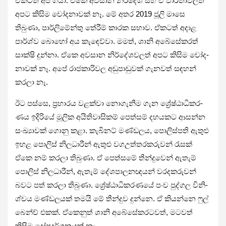
ඒක­ටත් අපි ගියා. ඒකෙ අව­සාන නිර්දේශ සහ ඒ වාර්තා­ව­ලත්
අපට කිසිම චෝද­නා­වක් නෑ. මේ අතර 2019 ජූලි මාසෙ
තිබුණා, පාර්ලි­මේන්තු තේරීම් කාරක සභාව. ඒක­ටත් අදාළ
පාර්ශ්ව බොහෝ අය කැඳෙව්වා. මමත්, ශානි අබේ­සේ­ක­රත්
සාක්ෂි දුන්නා. ඒකෙ අව­සාන නිර්දේ­ශ­ව­ලත් අපට කිසිම චෝද­
නා­වක් නෑ. අපේ රාජ­කා­රි­වල අඩු­පා­ඩු­වක් ගැන­වත් සඳ­හන්
කරලා නෑ.
ඊට පස්සෙ, ප්‍රහා­රය වළක්වා නොගැ­නීම ගැන ශ්‍රේෂ්ඨා­ධි­ක­ර­
ණය ඉදි­රියේ මූලික අයි­ති­වා­සි­කම් පෙත්සම් දහ­ය­කට ආසන්න
සංඛ්‍යා­වක් ගොනු කළා. කැබි­නට් මණ්ඩ­ලය, පොලි­ස්පති ඇතුළු
ඉහළ පොලිස් නිල­ධා­රීන් ඇතුළු වග­උ­ත්ත­ර­ක­රු­වන් රැසක්
ඒකෙ නම් කරලා තිබුණා. ඒ පෙත්සමේ තීන්දු­වෙන් ඇතැම්
පොලිස් නිල­ධා­රීන්, ඇතැම් දේශ­පා­ල­න­ඥ­යන් වර­ද­ක­රු­වන්
බවට පත් කරලා තිබුණා. ශ්‍රේෂ්ඨා­ධි­ක­ර­ණයේ පංච පුද්ගල විනි­
ශ්චය මණ්ඩ­ල­යක් තමයි මේ තීන්දුව දුන්නෙ. ඒ කියන්නෙ ෆුල්
බෙන්ච් එකක්. ඒකෙ­නුත් ශානි අබේ­සේ­ක­ර­ට­වත්, මට­වත්
කිසිම දෝෂ­ද­ර්ශ­න­යක් නෑ.