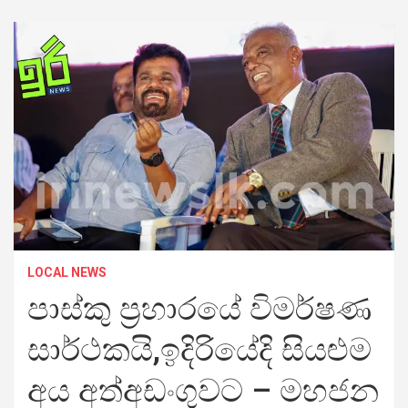
LOCAL NEWS
පාස්කු ප්‍රහාරයේ විමර්ෂණ
සාර්ථකයි,ඉදිරියේදි සියළුම
අය අත්අඩංගුවට – මහජන