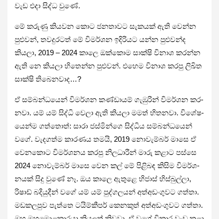
වැඩ එදා සිද්ධ වුණේ.
මේ කරුණු කිය­වන කොට ජන­තා­වට සැක­යක් ඇති වෙන්න
පුළු­වන්, තව­දු­ර­ටත් මේ විම­ර්ශන ඉදි­රි­යට යන්න පුළු­වන්ද
කියලා, 2019 – 2024 කාලෙ ඔක්කොම සාක්ෂි විනාශ කරන්න
ඇති නෙ කියලා හිතෙන්න පුළු­වන්. එහෙම විනාශ කරපු ලිඛිත
සාක්ෂි තිබෙ­න­වාද…?
ඒ සම්බ­න්ධ­යෙන් විම­ර්ශන කණ්ඩා­යම් ගැඹු­රින් විම­ර්ශන කර­
නවා. යම් යම් සිද්ධි වෙලා ඇති කියලා මමත් හිත­නවා. විශේ­ෂ­
යෙන්ම ගත්තොත්: සාරා ජස්මින්ගෙ සිද්ධිය සම්බ­න්ධ­යෙන්
වගේ. වැද­ගත්ම කාර­ණය තමයි, 2019 නොවැ­ම්බර් මාසෙ ඒ
වෙන­කොට විම­ර්ශ­නය කරපු නිල­ධා­රීන් මාරු කළාට පස්සෙ
2024 නොවැ­ම්බර් මාසෙ වෙන කල් මේ පිළි­බඳ කිසිම විම­ර්ශ­
න­යක් සිදු වුණේ නෑ. ඔය කාලෙ ඇතුළෙ හිජාස් හිස්බුල්ලා,
රිෂාඩ් බදි­යු­දීන් වගේ යම් යම් පුද්ග­ල­යන් අත්අ­ඩං­ගු­වට ගත්තා.
මඩ­ක­ල­පුව පැත්තෙ ටයි­ම්කී­පර් කෙන­කුත් අත්අ­ඩං­ගු­වට ගත්තා.
ඔහු මහමොළ­කා­රයා කිය­ලත් කිවුවා. ඒ වගේ විකාර වැඩ කළා