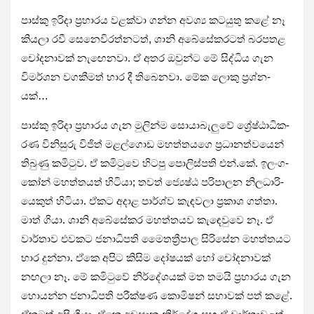
පාස්කු ඉරිදා ප්‍රහා­රය වළක්වා ගන්න අවශ්‍ය කට­යුතු කළේ නෑ
කියලා රවී සෙනෙ­වි­ර­ත්න­ටත්, ශානි අබේ­සේ­ක­ර­ටත් බර­ප­තළ
චෝද­නා­වක් නැඟෙ­නවා. ඒ අතර ඔවුන්ට මේ සිද්ධිය ගැන
විම­ර්ශන වග­කී­මත් භාර දී තිබෙ­නවා. මේක ලොකු ප්‍රශ්න­
යක්…
පාස්කු ඉරිදා ප්‍රහා­රය ගැන මුලින්ම සොයා­බැ­ලුවේ ශ්‍රේෂ්ඨා­ධි­ක­
රණ විනි­සුරු විජිත් මළ­ල්ගොඩ මහ­ත්ත­යගෙ ප්‍රධා­න­ත්ව­යෙන්
තිබුණු කමි­ටුව. ඒ කමි­ටුවෙ හිටපු පොලි­ස්පති එන්.කේ. ඉලං­ග­
කෝන් මහ­ත්ත­යත් හිටියා; තවත් ජ්‍යෙෂ්ඨ පරි­පා­ලන නිල­ධා­රි­
යෙ­කුත් හිටියා. ඒකට අදාළ පාර්ශ්ව කැඳ­වලා ප්‍රකාශ ගත්තා.
මාත් ගියා. ශානි අබේ­සේ­කර මහ­ත්ත­යව කැඳෙ­වුවෙ නෑ. ඒ
වාර්තාව එව­කට ජනා­ධි­පති මෛතත්‍රීපාල සිරි­සේන මහ­ත්ත­යට
භාර දුන්නා. ඒකෙ අපිට කිසිම දෝෂ­යක් හෝ චෝද­නා­වක්
නඟලා නෑ. මේ කමි­ටුවේ නිර්දේ­ශ­යක් මත තමයි ප්‍රහා­රය ගැන
හොයන්න ජනා­ධි­පති පරී­ක්ෂණ කොමි­ෂන් සභා­වක් පත් කළේ.