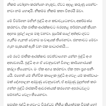
නිකම් චෝදනා කරන්නෙ නැතුව, ඒවට අදාළ කරුණු පෙන්ව­
නවා නම් හොඳයි. නිකම්ම නිකම් කතා විත­රයි ඕවා.
මේ විම­ර්ශන මඟින් බුද්ධි අංශ කඩා­වැ­ටෙ­නවා, අක­ර්මණ්‍ය
කර­නවා, ඒක ජාතික ආර­ක්ෂා­වට බර­ප­තළ තර්ජ­න­යක් කියන
අද­හස පුළුල් ලෙස මතු වනවා. සුරේෂ් සලේ අත්අ­ඩං­ගු­වට
ගැනීම ගැනත් වෙනම සංවා­ද­යක් තිබෙ­නවා. ජන­තා­වට මේවා
ගැන සැක­යක් ඇති වන එක සාධා­ර­ණයි…
මේ රටේ ජාතික ආර­ක්ෂාව පව­ත්වා­ගෙන යන්න බුද්ධි අංශ
අත්‍ය­ව­ශ්‍යයි. බුද්ධි අංශ ඒ වෙනු­වෙන් විශාල කාර්ය­භා­ර­යක්
කරලා තියෙ­නවා. මං ඒක අගය කර­නවා. ඒක ඉතා ප්‍රශං­ස­නී­
යයි. එහෙත් යම් නිශ්චිත කාලෙක බුද්ධි අංශ­වල යම් කණ්ඩා­ය­
මක් දේශ­පා­ලන අර­මුණු වෙනු­වෙන්, ඒ අර­මුණු මුදු­න්පත් කර­
ගන්න බුද්ධි රාජ­කාරි ආව­ර­ණ­යක් කර­ගෙන අප­රා­ධ­ව­ලට
සම්බන්ධ වෙලා තියෙ­නවා.
සමස්ත බුද්ධි අංශ­ව­ලට විරු­ද්ධව නීතිය ක්‍රියා­ත්මක වීමක් හෝ