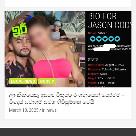
LOCAL NEWS
GOSSIP
ලාංකිකයෙකු අසභ්‍ය චිත්‍රපට රංගනයෙන් පෙරටම –
විදෙස් සමාගම් සමග ගිවිසුම්ගත වෙයි
March 18, 2025
iri news