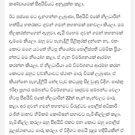
කණ්ඩා­ය­මක් සීඅ­යි­ඩි­යට අනු­යුක්ත කළා.
ඊට පස්සෙ මට දැන­ගන්න ලැබුණා, සීඅ­යිඩී එකේ නිල­ධා­රීන්
හත්සිය හත­ර­කට ගුවන් ගමන් තහ­න­මක් පන­වලා කියලා. මම
තිල­ක­ර­ත්න­ගෙන් ඇහුවා, ඇයි එහෙම ගුවන් ගමන් තහ­න­මක්
දැම්මෙ කියලා. ඔහු මට පැහැ­දිලි පිළි­තු­රක් දුන්නෙ නෑ. එත­
කොට මගෙ යටතේ හිටපු නියෝජ්‍ය පොලි­ස්පති ධම්මික ප්‍රිය­
න්තට මම නියෝග කළා, ඒ ගැන විම­ර්ශ­න­යක් ආරම්භ
කරන්න කියලා. ඒ නිල­ධා­රියා මේ විම­ර්ශ­නය ආරම්භ කරන
කොටම ඔහුට වව්නි­යා­වට ස්ථාන මාරු වීමක් ලැබුණා. ඒ
කියන්නෙ පැහැ­දි­ලියි නේද වැඩ කට­යුතු සිදු වුණු විදිහ. පාස්කු
ඉරිදා ප්‍රහාර සම්බන්ධ විම­ර්ශ­න­යට ඍජු­වම සම්බන්ධ වෙලා
හිටපු සීඅ­යිඩී එකේ නිල­ධා­රීන් 22ක් තැන් තැන්ව­ලට මාරු
කළා. අර ගුවන් ගමන් තහ­න­මට විරු­ද්ධව පොලිස් අධි­කාරි
රංජිත් මානව හිමි­කම් කොමි­ෂන් සභා­වට පැමි­ණි­ල්ලක් කළා.
පැමි­ණිල්ල කරලා ඔහු සීඅ­යිඩී එකට එන කොට ඔහු පොලිස්
මූල­ස්ථා­න­යට මාරු කරලා. ඒ විදි­හට තමයි පුදුම හදි­සි­ය­කින් ඒ