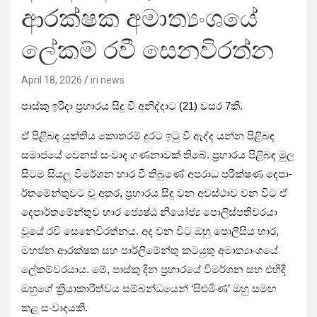
ආරක්ෂක අමාත්‍යංශයේ
ලේකම් රවී සෙනවිරත්න
April 18, 2026
iri news
පාස්කු ඉරිදා ප්‍රහා­රය සිදු වී අනි­ද්දාට (21) වසර 7කි.
ඒ පිළි­බඳ යුක්තිය කොත­රම් දුරට ඉටු වී ඇද්ද යන්න පිළි­බඳ
සමා­ජයේ වෙනස් සංවාද ගණ­නා­වක් තිබේ. ප්‍රහා­රය පිළි­බඳ මුල
සිටම සියලු විම­ර්ශන භාර වී තිබුණේ අප­රාධ පරී­ක්ෂණ දෙපා­
ර්ත­මේ­න්තු­වට වූ අතර, ප්‍රහා­රය සිදු වන අව­ස්ථාව වන විට ඒ
දෙපා­ර්ත­මේ­න්තුව භාර ජ්‍යෙෂ්ඨ නියෝජ්‍ය පොලි­ස්ප­ති­ව­රයා
වූයේ රවි සෙනෙ­වි­ර­ත්නය. අද වන විට ඔහු පොලී­සිය භාර,
මහ­ජන ආර­ක්ෂක සහ පාර්ලිමේන්තු කටයුතු අමා­ත්‍යාං­ශයේ
ලේක­ම්ව­ර­යාය. මේ, පාස්කු දින ප්‍රහා­රයේ විම­ර්ශන සහ එහිදී
ඔහුගේ ක්‍රියා­කා­රි­ත්වය සම්බ­න්ධ­යෙන් ‘සිළු­මිණ’ ඔහු සමඟ
කළ සංවා­ද­යකි.