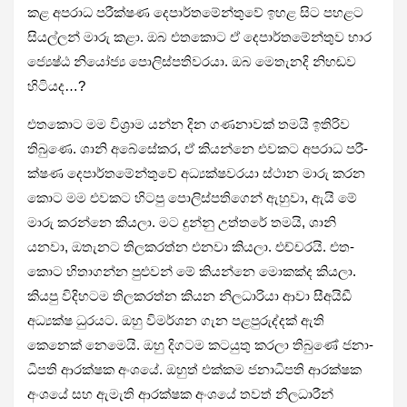
කළ අප­රාධ පරී­ක්ෂණ දෙපා­ර්ත­මේ­න්තුවේ ඉහළ සිට පහ­ළට
සිය­ල්ලන් මාරු කළා. ඔබ එත­කොට ඒ දෙපා­ර්ත­මේ­න්තුව භාර
ජ්‍යෙෂ්ඨ නියෝජ්‍ය පොලි­ස්ප­ති­ව­රයා. ඔබ මෙතැ­නදි නිහ­ඬව
හිටි­යද…?
එත­කොට මම විශ්‍රාම යන්න දින ගණ­නා­වක් තමයි ඉති­රිව
තිබුණෙ. ශානි අබේ­සේ­කර, ඒ කියන්නෙ එව­කට අප­රාධ පරී­
ක්ෂණ දෙපා­ර්ත­මේ­න්තුවේ අධ්‍ය­ක්ෂ­ව­රයා ස්ථාන මාරු කරන
කොට මම එව­කට හිටපු පොලි­ස්ප­ති­ගෙන් ඇහුවා, ඇයි මේ
මාරු කරන්නෙ කියලා. මට දුන්නු උත්තරේ තමයි, ශානි
යනවා, ඔතැ­නට තිල­ක­රත්න එනවා කියලා. එච්ච­රයි. එත­
කොට හිතා­ගන්න පුළු­වන් මේ කියන්නෙ මොකක්ද කියලා.
කියපු විදි­හ­ටම තිල­ක­රත්න කියන නිල­ධා­රියා ආවා සීඅ­යිඩී
අධ්‍යක්ෂ ධුර­යට. ඔහු විම­ර්ශන ගැන පළ­පු­රු­ද්දක් ඇති
කෙනෙක් නෙමෙයි. ඔහු දිග­ටම කට­යුතු කරලා තිබුණේ ජනා­
ධි­පති ආර­ක්ෂක අංශයේ. ඔහුත් එක්කම ජනා­ධි­පති ආර­ක්ෂක
අංශයේ සහ ඇමැති ආර­ක්ෂක අංශයේ තවත් නිල­ධා­රීන්