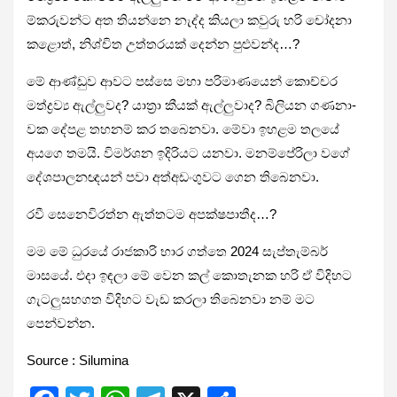
ම්ක­රු­වන්ට අත තියන්නෙ නැද්ද කියලා කවුරු හරි චෝදනා
කළොත්, නිශ්චිත උත්ත­ර­යක් දෙන්න පුළු­වන්ද…?
මේ ආණ්ඩුව ආවට පස්සෙ මහා පරි­මා­ණ­යෙන් කොච්චර
මත්ද්‍රව්‍ය ඇල්ලු­වද? යාත්‍රා කීයක් ඇල්ලු­වාද? බිලි­යන ගණ­නා­
වක දේපළ තහ­නම් කර තබෙ­නවා. මේවා ඉහ­ළම තලයේ
අයගෙ තමයි. විම­ර්ශන ඉදි­රි­යට යනවා. මන­ම්පේ­රිලා වගේ
දේශ­පා­ල­න­ඥ­යන් පවා අත්අ­ඩං­ගු­වට ගෙන තිබෙ­නවා.
රවී සෙනෙ­වි­රත්න ඇත්ත­ටම අප­ක්ෂ­පා­තීද…?
මම මේ ධුරයේ රාජ­කාරි භාර ගත්තෙ 2024 සැප්තැ­ම්බර්
මාසයේ. එදා ඉඳලා මේ වෙන කල් කොතැ­නක හරි ඒ විදි­හට
ගැටලුසහ­ගත විදි­හට වැඩ කරලා තිබෙ­නවා නම් මට
පෙන්වන්න.
Source : Silumina