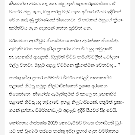
කිය­වන්න අවශ්‍ය නෑ නෙ. ඔහු දැන් සැක­ක­රු­වෙක්නෙ. ඒ
වගේම ඔහු ගැන, ඔහු කරපු වැඩ ගැන අධි­ක­ර­ණ­යට ඉදි­රි­පත්
වෙන කරුණු ප්‍රමා­ණ­යක් තියෙ­නවා. ඒ හර­හාත් ඔහුගේ ක්‍රියා­
කා­රි­ත්වය ගැන අද­හ­සක් ගන්න පුළු­වන් නෙ.
වර්ත­මාන ආණ්ඩුව නියෝ­ජ­නය කරන ආර­ක්ෂක නියෝජ්‍ය
ඇමැ­ති­ව­රයා පාස්කු ඉරිදා ප්‍රහා­රය වන විට යුද හමු­දාවේ
නැඟෙ­න­හිර ආඥා­පති. ඔහු­ටත් විවිධ පාර්ශ්ව­ව­ලින් චෝදනා
එල්ල වනවා. ඔහුට අදාළ විම­ර්ශන ක්‍රියා­ත්මක වෙන­වාද…?
පාස්කු ඉරිදා ප්‍රහාර සම්බන්ධ විම­ර්ශ­න­ව­ලදි නඟෙ­න­හිර
පළාතේ හිටපු හමුදා නිල­ධා­රී­න්ගෙන් ප්‍රකාශ අර­ගෙන
තියෙන්නෙ. නියෝජ්‍ය ඇමැ­ති­තු­මත් ඒ කාලෙ නැඟෙ­න­හිර
පළාතේ හිටපු යුද හමු­දාවේ ඉහළ නිල­ධා­රි­යෙක්. එතු­මත් ප්‍රකා­
ශ­යක් දුන්නා. විම­ර්ශ­න­ව­ලට අදා­ළව ඉදිරි පිය­වර සිදු වෙයි.
ගෝඨා­භය රාජ­පක්ෂ 2019 නොවැ­ම්බර් මාසෙ ජනා­ධි­පති ධුර­
යට පත් වුණාට පස්සෙ පාස්කු ඉරි­දා­ ප්‍ර­හාර ගැන විම­ර්ශ­නය