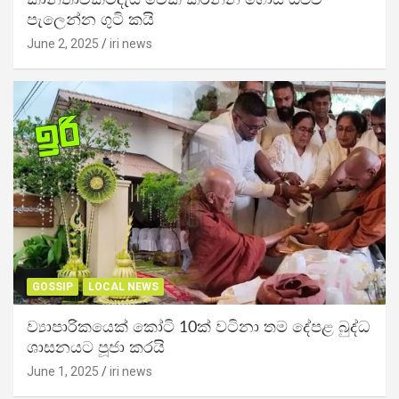
පැලෙන්න ගුටි කයි
June 2, 2025
iri news
GOSSIP
LOCAL NEWS
ව්‍යාපාරිකයෙක් කෝටි 10ක් වටිනා තම දේපළ බුද්ධ
ශාසනයට පූජා කරයි
June 1, 2025
iri news