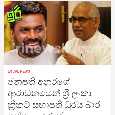
LOCAL NEWS
ජනපති අනුරගේ
ආරාධනයෙන් ශ්‍රි ලංකා
ක්‍රිකට් සභාපති ධුරය බාර