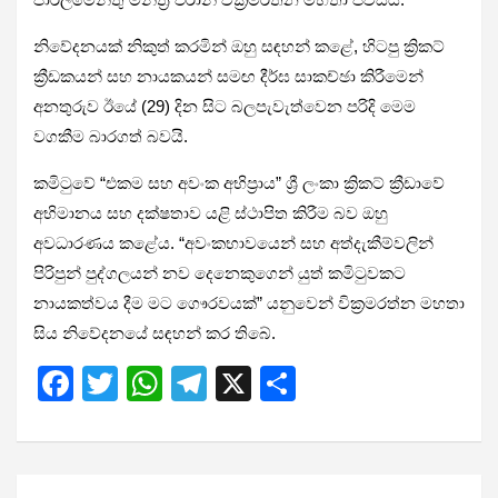
නිවේදනයක් නිකුත් කරමින් ඔහු සඳහන් කළේ, හිටපු ක්‍රිකට්
ක්‍රීඩකයන් සහ නායකයන් සමඟ දීර්ඝ සාකච්ඡා කිරීමෙන්
අනතුරුව ඊයේ (29) දින සිට බලපැවැත්වෙන පරිදි මෙම
වගකීම බාරගත් බවයි.
කමිටුවේ “එකම සහ අවංක අභිප්‍රාය” ශ්‍රී ලංකා ක්‍රිකට් ක්‍රීඩාවේ
අභිමානය සහ දක්ෂතාව යළි ස්ථාපිත කිරීම බව ඔහු
අවධාරණය කළේය. “අවංකභාවයෙන් සහ අත්දැකීම්වලින්
පිරිපුන් පුද්ගලයන් නව දෙනෙකුගෙන් යුත් කමිටුවකට
නායකත්වය දීම මට ගෞරවයක්” යනුවෙන් වික්‍රමරත්න මහතා
සිය නිවේදනයේ සඳහන් කර තිබේ.
F
T
W
T
X
S
a
wi
h
el
h
ce
tt
at
e
ar
b
er
s
gr
e
Post