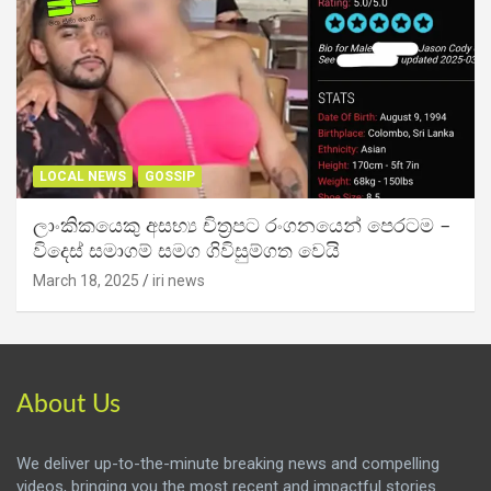
LOCAL NEWS
GOSSIP
ලාංකිකයෙකු අසභ්‍ය චිත්‍රපට රංගනයෙන් පෙරටම –
විදෙස් සමාගම් සමග ගිවිසුම්ගත වෙයි
March 18, 2025
iri news
About Us
We deliver up-to-the-minute breaking news and compelling
videos, bringing you the most recent and impactful stories