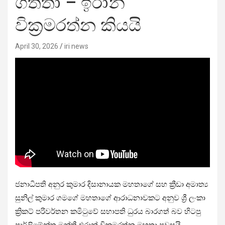
ගත්තා – ඉරාන්
වික්‍රමරත්න කියයි
April 30, 2026
iri news
ජනාධිපති අනුර කුමාර දිසානායක මහතාගේ සහ ක්‍රීඩා අමාත්‍ය
සුනිල් කුමාර ගමගේ මහතාගේ ආරාධනාවකට අනුව ශ්‍රී ලංකා
ක්‍රිකට් පරිවර්තන කමිටුවේ සභාපති ධුරය බාරගත් බව හිටපු
පාර්ලිමේන්තු මන්ත්‍රී එරාන් වික්‍රමරත්න මහතා පවසයි.