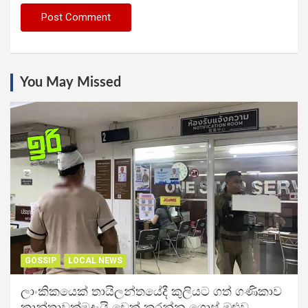
You May Missed
GOSSIP
LOCAL NEWS
ලාංකිකයෙක් තායිලන්තයේදී කුලියට ගත් ගණිකාව
කාන්තාවක්මදැයි චෙක් කරන්න ගොස් ඔළුව