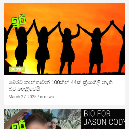
GOSSIP
මෙරට කාන්තාවන් 100කින් 44ක් ක්‍රියාශීලී නැති
බව හෙළිවෙයි
March 27, 2025
iri news