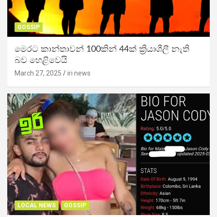
GOSSIP
මෙරට කාන්තාවන් 100කින් 44ක් ක්‍රියාශීලී නැති
බව හෙළිවෙයි
March 27, 2025
iri news
LOCAL NEWS
GOSSIP