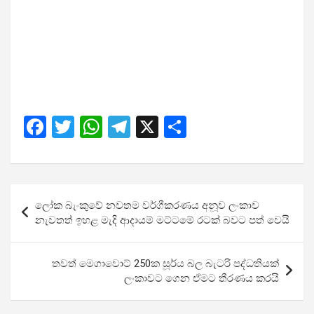
F
T
W
T
X
S
a
wi
h
el
h
ce
tt
at
e
ar
b
er
s
gr
e
Post
ලෝක බැංකුවේ නවතම වර්ගීකරණය අනූව ලංකාව
o
A
a
navigation
නැවතත් ඉහළ මැදි ආදායම් මට්ටමේ රටක් බවට පත් වෙයි
o
p
m
k
p
තවත් මෙගාවොට් 250ක සූර්ය බල බැටරි පද්ධතියක්
ලංකාවට ගෙන ඒමට තීරණය කරයි