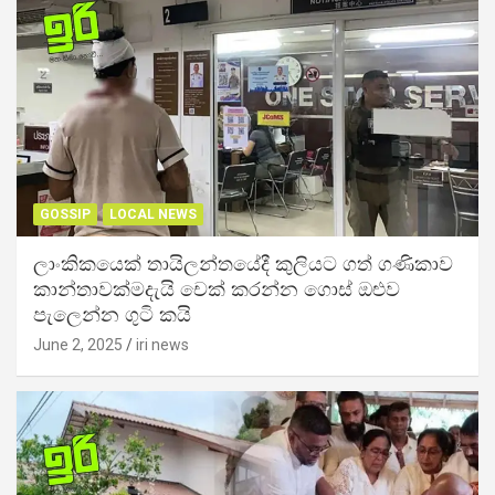
GOSSIP
LOCAL NEWS
ලාංකිකයෙක් තායිලන්තයේදී කුලියට ගත් ගණිකාව
කාන්තාවක්මදැයි චෙක් කරන්න ගොස් ඔළුව
පැලෙන්න ගුටි කයි
June 2, 2025
iri news