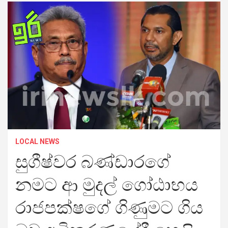
LOCAL NEWS
සුගීෂ්වර බණ්ඩාරගේ
නමට ආ මුදල් ගෝඨාභය
රාජපක්ෂගේ ගිණුමට ගිය