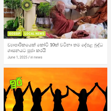
GOSSIP
LOCAL NEWS
ව්‍යාපාරිකයෙක් කෝටි 10ක් වටිනා තම දේපළ බුද්ධ
ශාසනයට පූජා කරයි
June 1, 2025
iri news