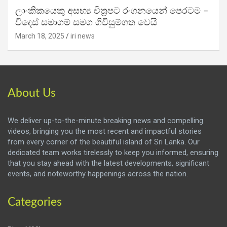
ලාංකිකයෙකු අසභ්‍ය චිත්‍රපට රංගනයෙන් පෙරටම –
විදෙස් සමාගම් සමග ගිවිසුම්ගත වෙයි
March 18, 2025
iri news
About Us
We deliver up-to-the-minute breaking news and compelling
videos, bringing you the most recent and impactful stories
from every corner of the beautiful island of Sri Lanka. Our
dedicated team works tirelessly to keep you informed, ensuring
that you stay ahead with the latest developments, significant
events, and noteworthy happenings across the nation.
Categories