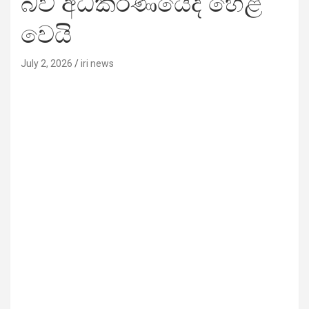
බව අධිකරණයේදී හෙළි
වෙයි
July 2, 2026
iri news