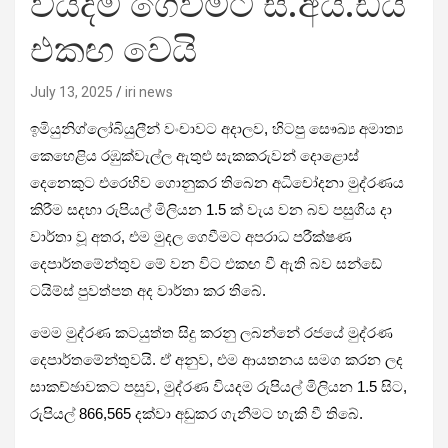
වියදම ගෙවීමට සී.අයි.ඩීය
එකඟ වෙයි
July 13, 2025
iri news
ඉමියුනිග්ලෝබියුලීන් වංචාවට අදාලව, හිටපු සෞඛ්‍ය අමාත්‍ය
කෙහෙළිය රඹුක්වැල්ල ඇතුළු සැකකරුවන් දොළොස්
දෙනෙකුට එරෙහිව ගොනුකර තිබෙන අධිචෝදනා මුද්රණය
කිරීම සදහා රුපියල් මිලියන 1.5 ක් වැය වන බව පසුගිය දා
වාර්තා වූ අතර, එම මුදල ගෙවීමට අපරාධ පරීක්ෂණ
දෙපාර්තමේන්තුව මේ වන විට එකඟ වී ඇති බව සන්ඩේ
ටයිම්ස් පුවත්පත අද වාර්තා කර තිබේ.
මෙම මුද්රණ කටයුත්ත සිදු කරනු ලබන්නේ රජයේ මුද්රණ
දෙපාර්තමේන්තුවයි. ඒ අනුව, එම ආයතනය සමග කරන ලද
සාකච්ඡාවකට පසුව, මුද්රණ වියදම රුපියල් මිලියන 1.5 සිට,
රුපියල් 866,565 දක්වා අඩුකර ගැනීමට හැකි වී තිබේ.