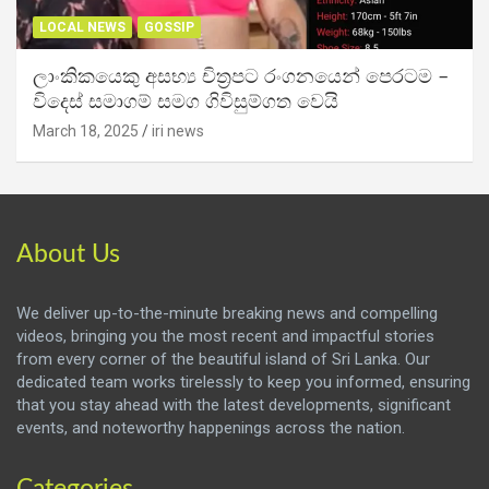
LOCAL NEWS
GOSSIP
ලාංකිකයෙකු අසභ්‍ය චිත්‍රපට රංගනයෙන් පෙරටම –
විදෙස් සමාගම් සමග ගිවිසුම්ගත වෙයි
March 18, 2025
iri news
About Us
We deliver up-to-the-minute breaking news and compelling
videos, bringing you the most recent and impactful stories
from every corner of the beautiful island of Sri Lanka. Our
dedicated team works tirelessly to keep you informed, ensuring
that you stay ahead with the latest developments, significant
events, and noteworthy happenings across the nation.
Categories