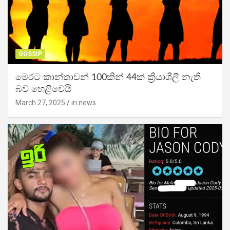
GOSSIP
මෙරට කාන්තාවන් 100කින් 44ක් ක්‍රියාශීලී නැති
බව හෙළිවෙයි
March 27, 2025
iri news