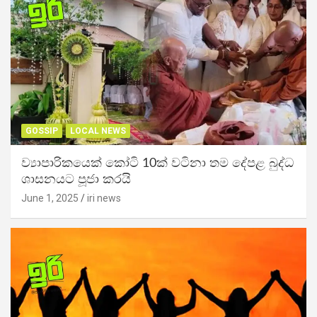
GOSSIP
LOCAL NEWS
ව්‍යාපාරිකයෙක් කෝටි 10ක් වටිනා තම දේපළ බුද්ධ
ශාසනයට පූජා කරයි
June 1, 2025
iri news