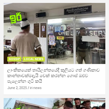
GOSSIP
LOCAL NEWS
ලාංකිකයෙක් තායිලන්තයේදී කුලියට ගත් ගණිකාව
කාන්තාවක්මදැයි චෙක් කරන්න ගොස් ඔළුව
පැලෙන්න ගුටි කයි
June 2, 2025
iri news