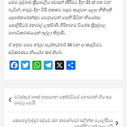
මෙම මුද්රණ ක්‍රියාවලිය අවසන් කිරීමට දින 21 ක් ගත වන
බැවින්, නඩුව දින විසි එකකට පසුව කැදවන ලෙස නීතිපති
දෙපාර්තමේන්තුව වෙනුවෙන් පෙනී සිටින නියෝජ්‍ය
සොලිසිටර් ජනරාල් ලක්මිණි ගිරිහාගම විශේෂ ත්‍රීපුද්ගල
මහාධිකරණයෙන් ඉල්ලා තිබුණි.
ඒ අනුව මෙම නඩුව සැප්තැම්බර් 16 වන දා කැදවීමට
අධිකරණය නියෝග කර තිබේ.
F
T
W
T
X
S
a
wi
h
el
h
ce
tt
at
e
ar
b
er
s
gr
e
Post
වට්ස්ඇප් ගෘෘප් හදාගෙන කෝච්චියේ හොරෙන් ගිය අය
o
A
a
navigation
මාට්ටු වෙයි
o
p
m
k
p
කෙහෙල්බද්දර පද්මේ සහ කමාන්ඩෝ සලින්ත මැලේසියා
පොලිසියෙන් පලා යයි