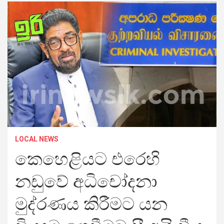
LOCAL NEWS
කෙහෙළියට එරෙහි
නඩුවේ අධිචෝදනා
මුද්රණය කිරීමට යන