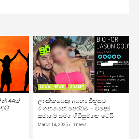
LOCAL NEWS
GOSSIP
න් 44ක්
ලාංකිකයෙකු අසභ්‍ය චිත්‍රපට
වෙයි
රංගනයෙන් පෙරටම – විදෙස්
සමාගම් සමග ගිවිසුම්ගත වෙයි
March 18, 2025
iri news