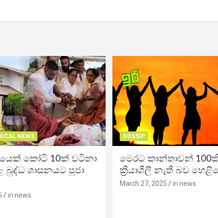
OCAL NEWS
GOSSIP
ිකයෙක් කෝටි 10ක් වටිනා
මෙරට කාන්තාවන් 100කි
 බුද්ධ ශාසනයට පූජා
ක්‍රියාශීලී නැති බව හෙළි
March 27, 2025
iri news
5
iri news