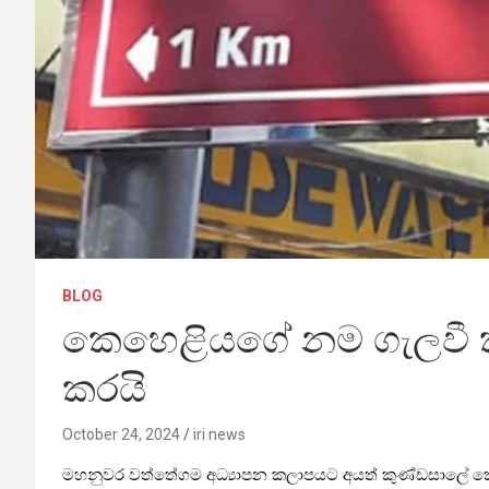
BLOG
කෙහෙ­ළි­යගේ නම ගැලවී කු
කරයි
October 24, 2024
iri news
මහ­නු­වර වත්තේ­ගම අධ්‍යා­පන කලා­ප­යට අයත් කුණ්ඩ­සාලේ කෙහෙ­ළ