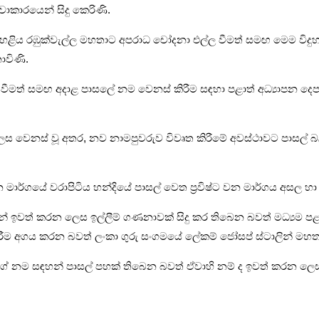
­කා­ර­යෙන් සිදු කෙරිණි.
ෙ­ළිය රඹු­ක්වැල්ල මහ­තාට අප­රාධ චෝදනා එල්ල වීමත් සමඟ මෙම විදු
නොවිණි.
ී­මත් සමඟ අදාළ පාසලේ නම වෙනස් කිරීම සඳහා පළාත් අධ්‍යා­පන දෙපා­ර්ත­
ෙස වෙනස් වූ අතර, නව නාම­පු­ව­රුව විවෘත කිරීමේ අව­ස්ථා­වට පාසල් බල­ධා
රධාන මාර්ගයේ වරා­පි­ටිය හන්දියේ පාසල් වෙත ප්‍රවිෂ්ට වන මාර්ගය අසල 
ින් ඉවත් කරන ලෙස ඉල්ලීම් ගණ­නා­වක් සිදු කර තිබෙන බවත් මධ්‍යම පළා­
ත් කිරීම අගය කරන බවත් ලංකා ගුරු සංග­මයේ ලේකම් ජෝසප් ස්ටාලින් මහත
හ­තාගේ නම සඳ­හන් පාසල් පහක් තිබෙන බවත් ඒවාහි නම් ද ඉවත් කරන ලෙ