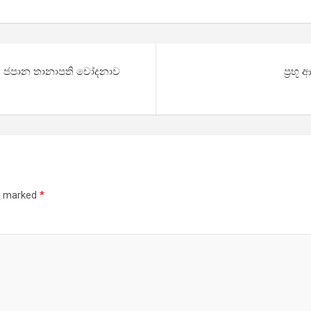
ද..? ජපාන තානාපති චෝදනාව
ප්‍රභ
re marked
*