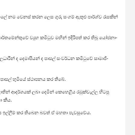
­හලේ නම වෙනස් කරන ලෙස ගුරු සංගම් ඇතුළු පාර්ශ්ව රැස­කින්
මේ­න්තුවේ ව්‍යුහ කමි­ටුව මඟින් ඉදි­රි­පත් කර තිබූ යෝජ­නා­
­රීන් ද දෙමා­පි­යන් ද පාසල් සංව­ර්ධන කමි­ටුවේ සාමා­ජි­
හා පාසල් භුමියේ ස්ථාප­නය කර තිබේ.
තින් ආද­ර්ශ­යක් ලබා දෙමින් කෙහෙ­ළිය රඹු­ක්වැල්ල හිටපු
ා කීය.
ස ඉල්ලීම් කර තිබෙන බවත් ඒ මහතා පැව­සු­වේය.