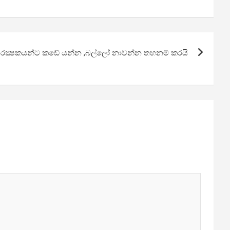
ූ ආරක්‍ෂකයන්ට කඩේ යන්න ,බල්ලෝ නාවන්න තහනම් කරයි