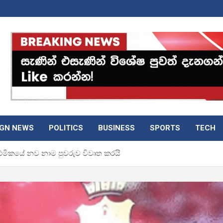
IGN NEWS
POLITICS
BUSINESS
SPORTS
TECH
ාථ­මි­කයේ නව නාම පුව­රුව විවෘත කරයි