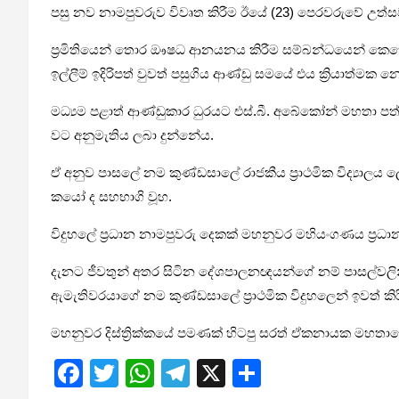
පසු නව නාමපුව­රුව විවෘත කිරීම ඊයේ (23) පෙර­ව­රුවේ උත්ස­වා
ප්‍රමි­ති­යෙන් තොර ඖෂධ ආන­ය­නය කිරීම සම්බ­න්ධ­යෙන් කෙහ
ඉල්ලීම් ඉදි­රි­පත් වුවත් පසු­ගිය ආණ්ඩු සමයේ එය ක්‍රියා­ත්මක 
මධ්‍යම පළාත් ආණ්ඩු­කාර ධුර­යට එස්.බී. අබේ­කෝන් මහතා පත්ව
වට අනු­මැ­තිය ලබා දුන්නේය.
ඒ අනුව පාසලේ නම කුණ්ඩ­සාලේ රාජ­කීය ප්‍රාථ­මික විද්‍යා­ලය ල
කයෝ ද සහ­භාගි වූහ.
විදු­හලේ ප්‍රධාන නාම­පු­වරු දෙකක් මහ­නු­වර මහි­යං­ග­ණය ප්‍
දැනට ජීව­තුන් අතර සිටින දේශ­පා­ල­න­ඥ­යන්ගේ නම් පාස­ල්ව­ල
ඇමැ­ති­ව­ර­යාගේ නම කුණ්ඩ­සාලේ ප්‍රාථ­මික විදු­හ­ලෙන් ඉව
මහ­නු­වර දිස්ත්‍රි­ක්කයේ පම­ණක් හිටපු සරත් ඒක­නා­යක ම
F
T
W
T
X
S