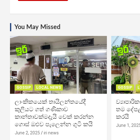
You May Missed
GOSSIP
LOCAL NEWS
GOSSIP
L
ලාංකිකයෙක් තායිලන්තයේදී
ව්‍යාපාර
කුලියට ගත් ගණිකාව
තම දේපළ
කාන්තාවක්මදැයි චෙක් කරන්න
කරයි
ගොස් ඔළුව පැලෙන්න ගුටි කයි
June 1, 202
June 2, 2025
iri news