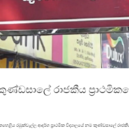
ණ්ඩ­සාලේ රාජ­කීය ප්‍රාථ­මි­
ිය රඹු­ක්වැල්ල ආදර්ශ ප්‍රාථ­මික විද්‍යා­ලයේ නම කුණ්ඩ­සාලේ රාජ­කීය ප්