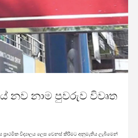
කයේ නව නාම පුව­රුව විවෘත
‍රාථ­මික විද්‍යා­ලය ලෙස වෙනස් කිරී­මට අනු­මැ­තිය ලැබී­මෙන්