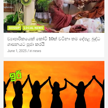
GOSSIP
LOCAL NEWS
ව්‍යාපාරිකයෙක් කෝටි 10ක් වටිනා තම දේපළ බුද්ධ
ශාසනයට පූජා කරයි
June 1, 2025
iri news