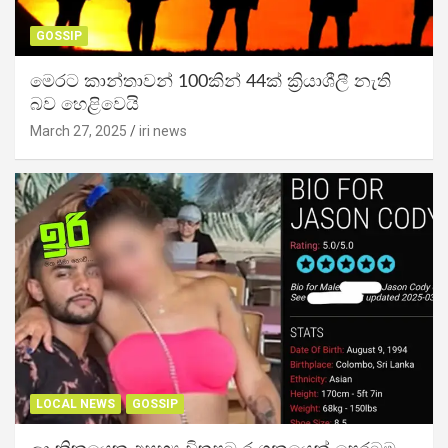
GOSSIP
මෙරට කාන්තාවන් 100කින් 44ක් ක්‍රියාශීලී නැති
බව හෙළිවෙයි
March 27, 2025
iri news
LOCAL NEWS
GOSSIP