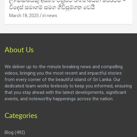
ලාංකිකයෙකු අසභ්‍ය චිත්‍රපට රංගනයෙන් පෙරටම –
විදෙස් සමාගම් සමග ගිවිසුම්ගත වෙයි
March 18, 2025
iri news
About Us
We deliver up-to-the-minute breaking news and compelling
videos, bringing you the most recent and impactful stories
from every corner of the beautiful island of Sri Lanka. Our
dedicated team works tirelessly to keep you informed, ensuring
that you stay ahead with the latest developments, significant
events, and noteworthy happenings across the nation.
Categories
Blog
(492)