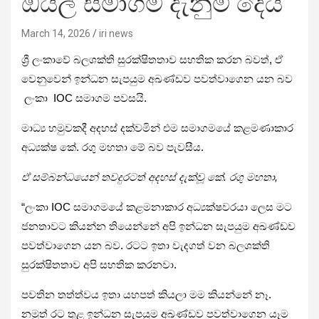
ඔයිල් සමාගම දැනුම් දෙයි
March 14, 2026
iri news
ශ්‍රී ලංකාවේ බලශක්ති සුරක්ෂිතතාව සහතික කරන බවත්, ඒ
වෙනුවෙන් ඉන්ධන සැපයුම අඛණ්ඩව පවත්වාගෙන යන බව
ලංකා IOC සමාගම පවසයි.
මාධ්‍ය හමුවකදී අදහස් දක්වමින් එම සමාගමයේ කළමණාකාර
අධ්‍යක්ෂ කේ. රගු මහතා මේ බව පැවසීය.
ඒ සම්බන්ධයෙන් තවදුරටත් අදහස් දැක්වූ කේ. රගු මහතා,
“ලංකා IOC සමාගමයේ කළමනාකාර අධ්‍යක්ෂවරයා ලෙස මට
ජනතාවට කියන්න තියෙන්නේ අපි ඉන්ධන සැපයුම අඛණ්ඩව
පවත්වාගෙන යන බව. රටට ඉතා වැදගත් වන බලශක්ති
සුරක්ෂිතතාව අපි සහතික කරනවා.
පවතින තත්ත්වය ඉතා යහපත් කියලා මම කියන්නේ නෑ.
නමුත් රට තුළ ඉන්ධන සැපයුම අඛණ්ඩව පවත්වාගෙන යෑම