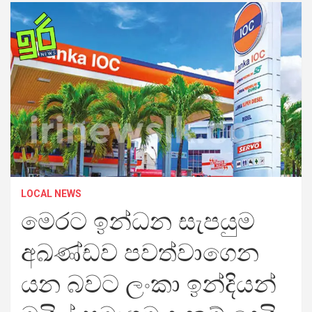
LOCAL NEWS
මෙරට ඉන්ධන සැපයුම
අඛණ්ඩව පවත්වාගෙන
යන බවට ලංකා ඉන්දියන්