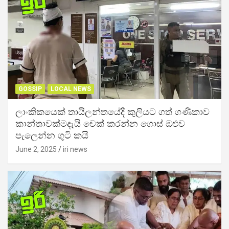
GOSSIP
LOCAL NEWS
ලාංකිකයෙක් තායිලන්තයේදී කුලියට ගත් ගණිකාව
කාන්තාවක්මදැයි චෙක් කරන්න ගොස් ඔළුව
පැලෙන්න ගුටි කයි
June 2, 2025
iri news