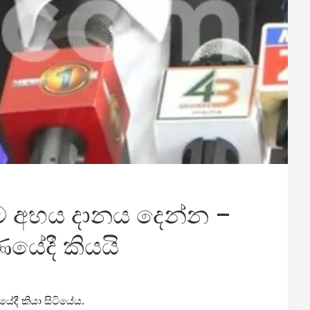
ට අභය දානය දෙන්න –
යේදී කියයි
ී කියා සිටියේය.