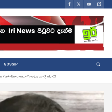
GOSSIP
න වන්නිනායක අධිකරණයේදී කියයි