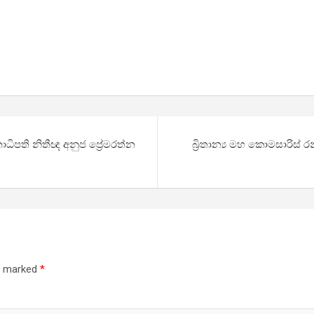
පති නිතීඥ අනුජ ප්‍රේමරත්න
බ්‍රිතාන්‍ය මහ කොමසාරිස් 
re marked
*