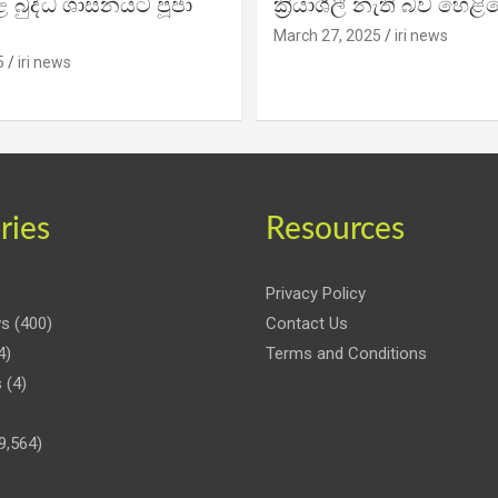
 බුද්ධ ශාසනයට පූජා
ක්‍රියාශීලී නැති බව හෙළි
March 27, 2025
iri news
5
iri news
ries
Resources
Privacy Policy
ws
(400)
Contact Us
4)
Terms and Conditions
s
(4)
9,564)