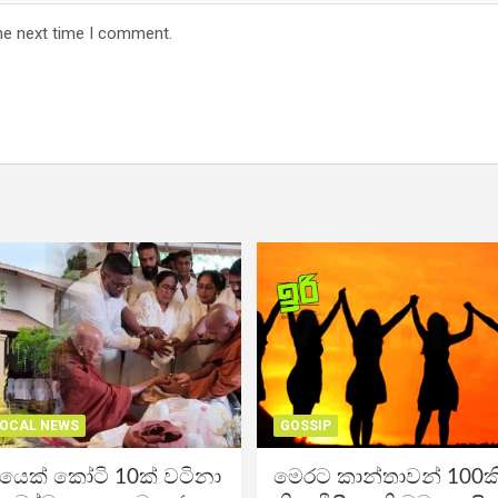
he next time I comment.
OCAL NEWS
GOSSIP
ිකයෙක් කෝටි 10ක් වටිනා
මෙරට කාන්තාවන් 100කි