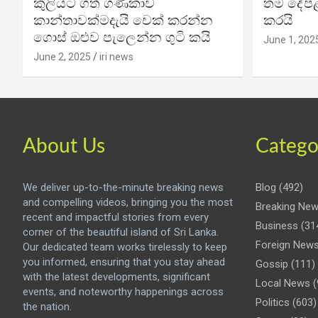
කුලියට ගත් ගණිකාව
තම දේපළ
කාන්තාවක්මදැයි චෙක් කරන්න
කරයි
ගොස් ඔළුව පැලෙන්න ගුටි කයි
June 1, 202
June 2, 2025
iri news
About Us
Catego
We deliver up-to-the-minute breaking news
Blog
(492)
and compelling videos, bringing you the most
Breaking Ne
recent and impactful stories from every
Business
(31
corner of the beautiful island of Sri Lanka.
Foreign New
Our dedicated team works tirelessly to keep
you informed, ensuring that you stay ahead
Gossip
(111)
with the latest developments, significant
Local News
(
events, and noteworthy happenings across
Politics
(603)
the nation.