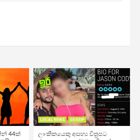
LOCAL NEWS
GOSSIP
න් 44ක්
ලාංකිකයෙකු අසභ්‍ය චිත්‍රපට