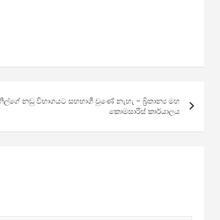
රනිල්ගේ නඩු විභාගයට සහභාගී වුණේ නැහැ – බ්‍රිතාන්‍ය මහ
කොමසාරිස් කාර්යාලය