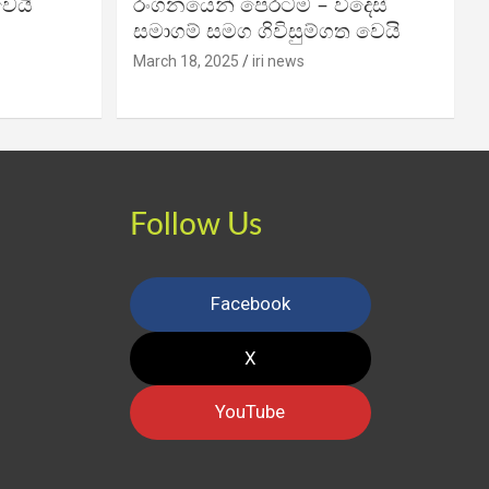
වෙයි
රංගනයෙන් පෙරටම – විදෙස්
සමාගම් සමග ගිවිසුම්ගත වෙයි
March 18, 2025
iri news
Follow Us
Facebook
X
YouTube