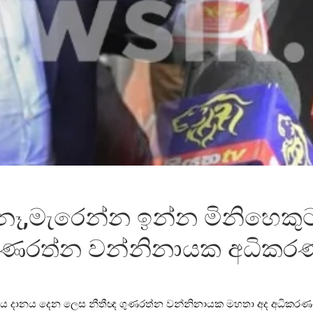
ෑ,මැරෙන්න ඉන්න මිනිහෙකු
ගුණරත්න වන්නිනායක අධිකරණ
 දානය දෙන ලෙස නීතීඥ ගුණරත්න වන්නිනායක මහතා අද අධිකරණයේද