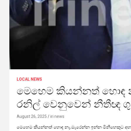
LOCAL NEWS
මෙහෙම කියන්නත් හොඳ න
රනිල් වෙනුවෙන් නීතීඥ 
August 26, 2025
iri news
මෙහෙම කියන්නත් හොඳ නෑ.මැරෙන්න ඉන්න මිනිහෙකුට අභය