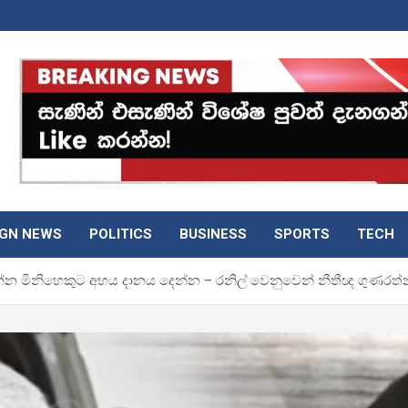
IGN NEWS
POLITICS
BUSINESS
SPORTS
TECH
න මිනිහෙකුට අභය දානය දෙන්න – රනිල් වෙනුවෙන් නීතීඥ ගුණරත්