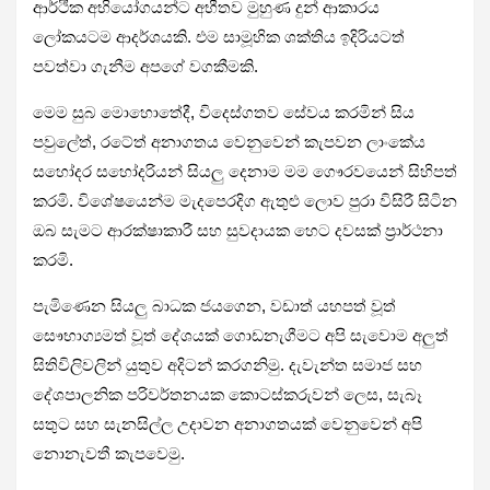
ආර්ථික අභියෝගයන්ට අභීතව මුහුණ දුන් ආකාරය
ලෝකයටම ආදර්ශයකි. එම සාමූහික ශක්තිය ඉදිරියටත්
පවත්වා ගැනීම අපගේ වගකීමකි.
මෙම සුබ මොහොතේදී, විදෙස්ගතව සේවය කරමින් සිය
පවුලේත්, රටේත් අනාගතය වෙනුවෙන් කැපවන ලාංකේය
සහෝදර සහෝදරියන් සියලු දෙනාම මම ගෞරවයෙන් සිහිපත්
කරමි. විශේෂයෙන්ම මැදපෙරදිග ඇතුළු ලොව පුරා විසිරී සිටින
ඔබ සැමට ආරක්ෂාකාරී සහ සුවදායක හෙට දවසක් ප්‍රාර්ථනා
කරමි.
පැමිණෙන සියලු බාධක ජයගෙන, වඩාත් යහපත් වූත්
සෞභාග්‍යමත් වූත් දේශයක් ගොඩනැගීමට අපි සැවොම අලුත්
සිතිවිලිවලින් යුතුව අදිටන් කරගනිමු. දැවැන්ත සමාජ සහ
දේශපාලනික පරිවර්තනයක කොටස්කරුවන් ලෙස, සැබෑ
සතුට සහ සැනසිල්ල උදාවන අනාගතයක් වෙනුවෙන් අපි
නොනැවතී කැපවෙමු.