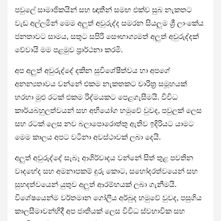
පවුලේ සාමාජිකයින් සහ ඥාතීන් සමඟ එක්ව සුබ නැකතට
වැඩ අල්ලමින් මෙම අලුත් අවුරුද්ද සමරන සියලුම ශ්‍රී ලාංකේය
ජනතාවට සාමය, සතුට සපිරි සෞභාග්‍යමත් අලුත් අවුරුද්දක්
වේවායි මම පළමුව ප්‍රාර්ථනා කරමි.
අප අලුත් අවුරුද්දේ දකින සුවිශේෂීත්වය හා අපගේ
අනන්‍යතාවය වන්නේ එකම නැකතකට චාරිත්‍ර සමූහයක්
හරහා මුළු රටක් එකම රිද්මයකට පෙළගැසීමයි. විවිධ
කාර්යබහුලත්වයන් සහ අභියෝග හමුවේ වුවද, පවුලක් ලෙස
සහ රටක් ලෙස නව බලාපොරොත්තු ඇතිව ඉදිරියට යාමට
මෙම කාලය අපට වටිනා අවස්ථාවක් ලබා දෙයි.
අලුත් අවුරුද්දේ සැබෑ ආශිර්වාදය වන්නේ සිත් තුළ පවතින
වාදභේද සහ අමනාපකම් දුරු කොට, සහෝදරත්වයෙන් සහ
සුහදත්වයෙන් යුතුව අලුත් ආරම්භයක් ලබා ගැනීමයි.
විශේෂයෙන්ම වර්තමාන ගෝලීය අර්බුද හමුවේ වුවද, පසුගිය
කාලසීමාවන්හිදී අප ජාතියක් ලෙස විවිධ ස්වභාවික සහ