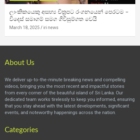
ලාංකිකයෙකු අසභ්‍ය චිත්‍රපට රංගනයෙන් පෙරටම –
විදෙස් සමාගම් සමග ගිවිසුම්ගත වෙයි
March 18, 2025
iri news
About Us
We deliver up-to-the-minute breaking news and compelling
videos, bringing you the most recent and impactful stories
from every corner of the beautiful island of Sri Lanka. Our
dedicated team works tirelessly to keep you informed, ensuring
that you stay ahead with the latest developments, significant
events, and noteworthy happenings across the nation.
Categories