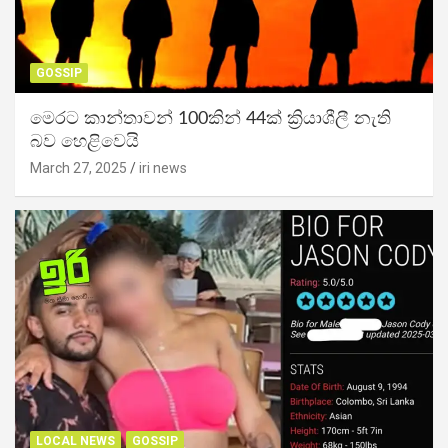
GOSSIP
මෙරට කාන්තාවන් 100කින් 44ක් ක්‍රියාශීලී නැති
බව හෙළිවෙයි
March 27, 2025
iri news
LOCAL NEWS
GOSSIP