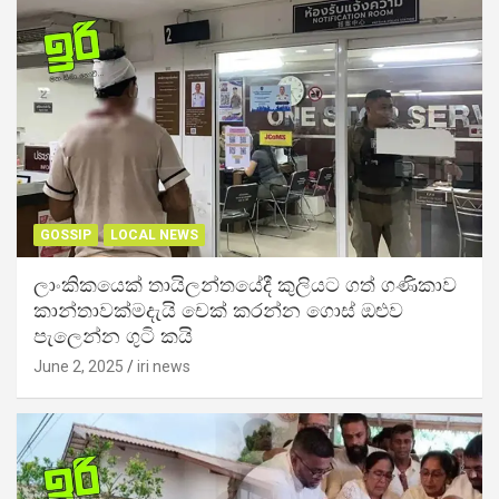
GOSSIP
LOCAL NEWS
ලාංකිකයෙක් තායිලන්තයේදී කුලියට ගත් ගණිකාව
කාන්තාවක්මදැයි චෙක් කරන්න ගොස් ඔළුව
පැලෙන්න ගුටි කයි
June 2, 2025
iri news