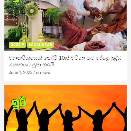
GOSSIP
LOCAL NEWS
ව්‍යාපාරිකයෙක් කෝටි 10ක් වටිනා තම දේපළ බුද්ධ
ශාසනයට පූජා කරයි
June 1, 2025
iri news