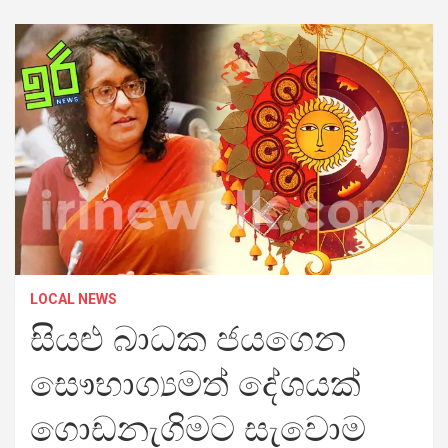
LOCAL NEWS
සියළු බාධක ජයගෙන
සෞභාග්‍යමත් දේශයක්
ගොඩනැගිමට සැවොම