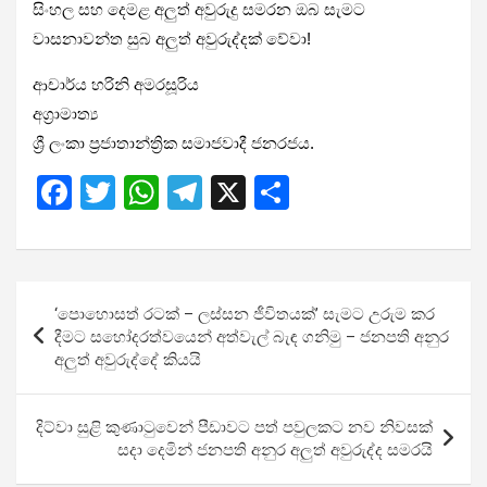
සිංහල සහ දෙමළ අලුත් අවුරුදු සමරන ඔබ සැමට
වාසනාවන්ත සුබ අලුත් අවුරුද්දක් වේවා!
ආචාර්ය හරිනි අමරසූරිය
අග්‍රාමාත්‍ය
ශ්‍රී ලංකා ප්‍රජාතාන්ත්‍රික සමාජවාදී ජනරජය.
F
T
W
T
X
S
a
wi
h
el
h
ce
tt
at
e
ar
b
er
s
gr
e
Post
‘පොහොසත් රටක් – ලස්සන ජීවිතයක්’ සැමට උරුම කර
o
A
a
navigation
දීමට සහෝදරත්වයෙන් අත්වැල් බැඳ ගනිමු – ජනපති අනුර
o
p
m
අලුත් අවුරුද්දේ කියයි
k
p
දිට්වා සුළි කුණාටුවෙන් පීඩාවට පත් පවුලකට නව නිවසක්
සදා දෙමින් ජනපති අනුර අලුත් අවුරුද්ද සමරයි