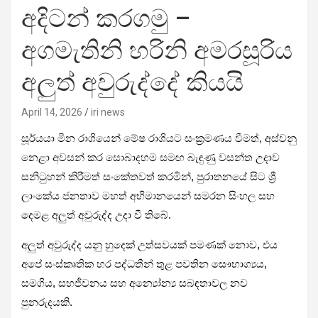
අදිටන් කරගමු –
අගමැතිනි හරිනි අමරසූරිය
අලුත් අවුරුද්දේ කියයි
April 14, 2026
iri news
සූර්යයා මීන රාශියෙන් මේෂ රාශියට සංක්‍රමණය වීමත්, අස්වනු
නෙළා අවසන් කර සොබාදහම සමඟ බැඳුණු වසන්ත උදාව
සනිටුහන් කිරීමත් සංකේතවත් කරමින්, පුරාතනයේ සිට ශ්‍රී
ලාංකේය ජනතාව මහත් අභිමානයෙන් සමරන සිංහල සහ
දෙමළ අලුත් අවුරුද්ද උදා වී තිබේ.
අලුත් අවුරුද්ද යනු හුදෙක් උත්සවයක් පමණක් නොව, එය
අපේ සංස්කෘතික හර පද්ධතීන් තුළ පවතින සෞභාග්‍යය,
සමගිය, සහජීවනය සහ අන්‍යෝන්‍ය සබඳතාවල නව
පුනරුදයකි.