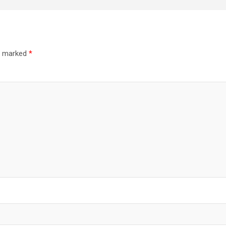
re marked
*