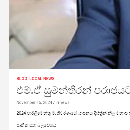
BLOG
LOCAL NEWS
එම්.ඒ සුමන්තිරන් පරාජයට
November 15, 2024
iri news
2024 පාර්ලිමේන්තු මැතිවරණයේ යාපනය දිස්ත්‍රික් නිල මනාප 
ජාතික ජන බලවේගය