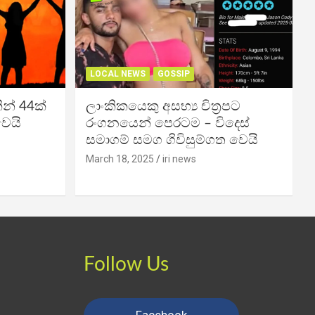
LOCAL NEWS
GOSSIP
න් 44ක්
ලාංකිකයෙකු අසභ්‍ය චිත්‍රපට
වෙයි
රංගනයෙන් පෙරටම – විදෙස්
සමාගම් සමග ගිවිසුම්ගත වෙයි
March 18, 2025
iri news
Follow Us