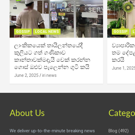
GOSSIP
LOCAL NEWS
GOSSIP
L
ලාංකිකයෙක් තායිලන්තයේදී
ව්‍යාපාර
කුලියට ගත් ගණිකාව
තම දේපළ
කාන්තාවක්මදැයි චෙක් කරන්න
කරයි
ගොස් ඔළුව පැලෙන්න ගුටි කයි
June 1, 202
June 2, 2025
iri news
About Us
Catego
We deliver up-to-the-minute breaking news
Blog
(492)