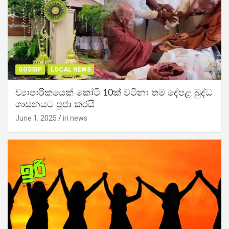
GOSSIP
LOCAL NEWS
ව්‍යාපාරිකයෙක් කෝටි 10ක් වටිනා තම දේපළ බුද්ධ
ශාසනයට පූජා කරයි
June 1, 2025
iri news