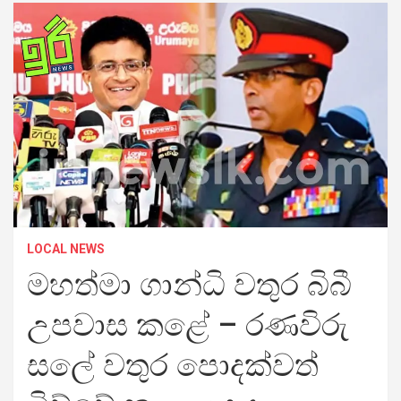
LOCAL NEWS
මහත්මා ගාන්ධි වතුර බිබී
උපවාස කළේ – රණවිරු
සලේ වතුර පොදක්වත්