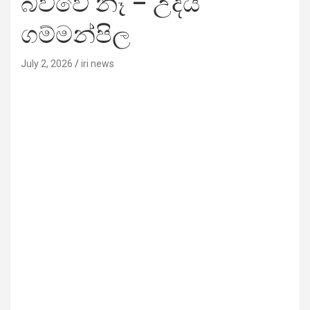
බිව්වේ නෑ – උදය
ගම්මන්පිල
July 2, 2026
iri news