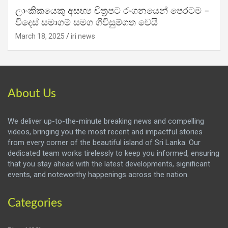
ලාංකිකයෙකු අසභ්‍ය චිත්‍රපට රංගනයෙන් පෙරටම –
විදෙස් සමාගම් සමග ගිවිසුම්ගත වෙයි
March 18, 2025
iri news
About Us
We deliver up-to-the-minute breaking news and compelling
videos, bringing you the most recent and impactful stories
from every corner of the beautiful island of Sri Lanka. Our
dedicated team works tirelessly to keep you informed, ensuring
that you stay ahead with the latest developments, significant
events, and noteworthy happenings across the nation.
Categories