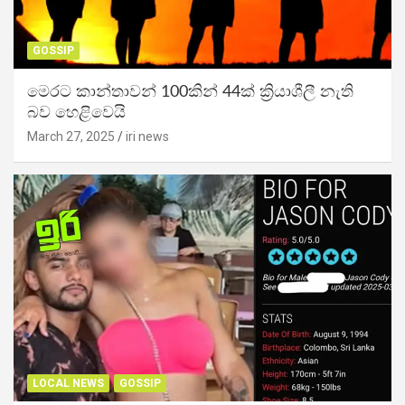
GOSSIP
මෙරට කාන්තාවන් 100කින් 44ක් ක්‍රියාශීලී නැති
බව හෙළිවෙයි
March 27, 2025
iri news
LOCAL NEWS
GOSSIP