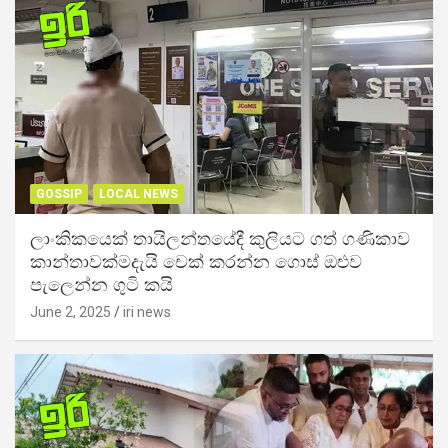
GOSSIP
LOCAL NEWS
ලාංකිකයෙක් තායිලන්තයේදී කුලියට ගත් ගණිකාව
කාන්තාවක්මදැයි චෙක් කරන්න ගොස් ඔළුව
පැලෙන්න ගුටි කයි
June 2, 2025
iri news