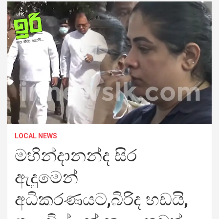
LOCAL NEWS
මහින්දානන්ද සිර
ඇදුමෙන්
අධිකරණයට,බිරිද හඩයි,