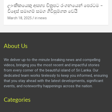
ලාංකිකයෙකු අසභ්‍ය චිත්‍රපට රංගනයෙන් පෙරටම –
විදෙස් සමාගම් සමග ගිවිසුම්ගත වෙයි
March 18, 2025
iri news
About Us
We deliver up-to-the-minute breaking news and compelling
videos, bringing you the most recent and impactful stories
from every corner of the beautiful island of Sri Lanka. Our
dedicated team works tirelessly to keep you informed, ensuring
that you stay ahead with the latest developments, significant
events, and noteworthy happenings across the nation.
Categories