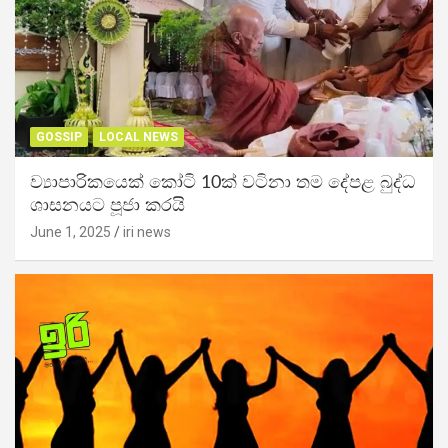
GOSSIP
LOCAL NEWS
ව්‍යාපාරිකයෙක් කෝටි 10ක් වටිනා තම දේපළ බුද්ධ
ශාසනයට පූජා කරයි
June 1, 2025
iri news