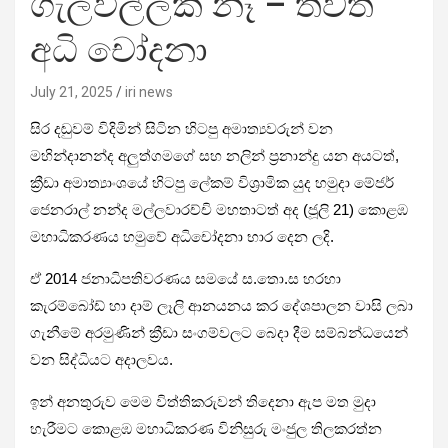
ගැලවිල්ලක් නෑ – තවත්
අධි චෝදනා
July 21, 2025
iri news
සිර දඬුවම් විදිමින් සිටින හිටපු අමාත්‍යවරුන් වන
මහින්දානන්ද අලුත්ගමගේ සහ නලින් ප්‍රනාන්දු යන අයටත්,
ක්‍රීඩා අමාත්‍යාංශයේ හිටපු ලේකම් විශ්‍රාමික යුද හමුදා මේජර්
ජෙනරාල් නන්ද මල්ලවාරච්චි මහතාටත් අද (ජූලි 21) කොළඹ
මහාධිකරණය හමුවේ අධිචෝදනා භාර දෙන ලදි.
ඒ 2014 ජනාධිපතිවරණය සමයේ ස.තො.ස හරහා
කැරම්බෝඩ් හා දාම් ලෑලි ආනයනය කර දේශපාලන වාසි ලබා
ගැනීමේ අරමුණින් ක්‍රීඩා සංගම්වලට බෙදා දීම සම්බන්ධයෙන්
වන සිද්ධියට අදාලවය.
ඉන් අනතුරුව මෙම විත්තිකරුවන් තිදෙනා ඇප මත මුදා
හැරීමට කොළඹ මහාධිකරණ විනිසුරු මංජුල තිලකරත්න