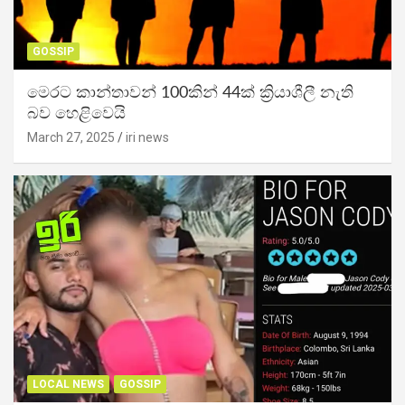
GOSSIP
මෙරට කාන්තාවන් 100කින් 44ක් ක්‍රියාශීලී නැති
බව හෙළිවෙයි
March 27, 2025
iri news
LOCAL NEWS
GOSSIP