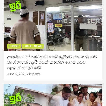
GOSSIP
LOCAL NEWS
ලාංකිකයෙක් තායිලන්තයේදී කුලියට ගත් ගණිකාව
කාන්තාවක්මදැයි චෙක් කරන්න ගොස් ඔළුව
පැලෙන්න ගුටි කයි
June 2, 2025
iri news