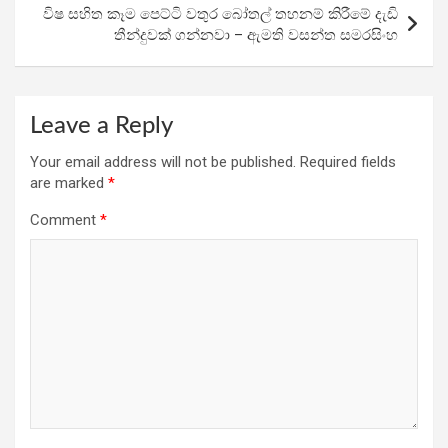
k
p
විෂ සහිත කෑම පෙට්ටි වතුර බෝතල් තහනම් කිරීමේ දැඩි
තීන්දුවක් ගන්නවා – ඇමති වසන්ත සමරසිංහ
Leave a Reply
Your email address will not be published.
Required fields
are marked
*
Comment
*