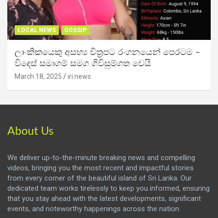
LOCAL NEWS
GOSSIP
ලාංකිකයෙකු අසභ්‍ය චිත්‍රපට රංගනයෙන් පෙරටම –
විදෙස් සමාගම් සමග ගිවිසුම්ගත වෙයි
March 18, 2025
iri news
About Us
We deliver up-to-the-minute breaking news and compelling
videos, bringing you the most recent and impactful stories
from every corner of the beautiful island of Sri Lanka. Our
dedicated team works tirelessly to keep you informed, ensuring
that you stay ahead with the latest developments, significant
events, and noteworthy happenings across the nation.