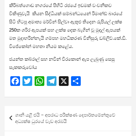
කිරිබත්ගොඩ නගරයේ පිහිටි රජයේ ඉඩමක් වංචනිකව
විකිණුවැයි කියන සිද්ධියක් සම්බන්ධයෙන් රිමාන්ඩ් බාරයේ
සිටි හිටපු අමාත්‍ය මර්වින් සිල්වා ඇතුළු තිදෙන රුපියල් ලක්ෂ
250ක ශරිර ඇපයක් සහ ලක්ෂ දෙක බැගින් වූ මුදල් ඇපයක්
මත මුදාහරින්නැයි ගම්පහ මහධිකරණ විනිසුරු ඩබ්ලිව්.කේ.ඩී.
විජේකෝන් මහතා නියම කළේය.
ජයන්ත කබ්රාල් සහ නවීන් වීරකොන් ඇප ලැබුණු සෙසු
සැකකරුවෝය
F
T
W
T
X
S
a
wi
h
el
h
ce
tt
at
e
ar
b
er
s
gr
e
Post
ශානි යළි එයි – අපරාධ පරීක්ෂණ දෙපාර්තමේන්තුවේ
o
A
a
navigation
අධ්‍යක්ෂ ධුරයේ වැඩ අරඹයි
o
p
m