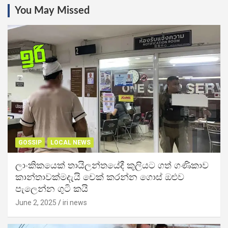
You May Missed
GOSSIP
LOCAL NEWS
ලාංකිකයෙක් තායිලන්තයේදී කුලියට ගත් ගණිකාව
කාන්තාවක්මදැයි චෙක් කරන්න ගොස් ඔළුව
පැලෙන්න ගුටි කයි
June 2, 2025
iri news