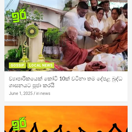
GOSSIP
LOCAL NEWS
ව්‍යාපාරිකයෙක් කෝටි 10ක් වටිනා තම දේපළ බුද්ධ
ශාසනයට පූජා කරයි
June 1, 2025
iri news