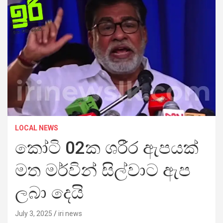
LOCAL NEWS
කෝටි 02ක ශරීර ඇපයක්
මත මර්වින් සිල්වාට ඇප
ලබා දෙයි
July 3, 2025
iri news