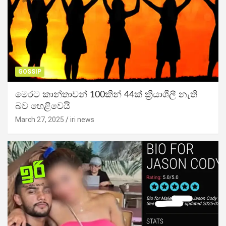
GOSSIP
මෙරට කාන්තාවන් 100කින් 44ක් ක්‍රියාශීලී නැති
බව හෙළිවෙයි
March 27, 2025
iri news