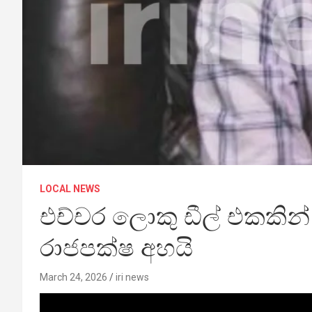
LOCAL NEWS
එච්චර ලොකු ඩීල් එකකින්
රාජපක්ෂ අහයි
March 24, 2026
iri news