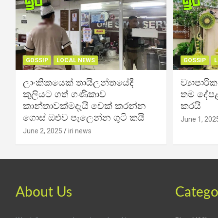
GOSSIP
LOCAL NEWS
GOSSIP
L
ලාංකිකයෙක් තායිලන්තයේදී
ව්‍යාපාර
කුලියට ගත් ගණිකාව
තම දේපළ
කාන්තාවක්මදැයි චෙක් කරන්න
කරයි
ගොස් ඔළුව පැලෙන්න ගුටි කයි
June 1, 202
June 2, 2025
iri news
About Us
Catego