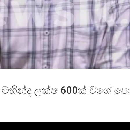
 මහින්ද ලක්ෂ 600ක් වගේ පොඩි