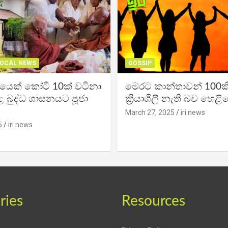
OCAL NEWS
GOSSIP
ිකයෙක් කෝටි 10ක් වටිනා
මෙරට කාන්තාවන් 100කි
 බුද්ධ ශාසනයට පූජා
ක්‍රියාශීලී නැති බව හෙළි
March 27, 2025
iri news
5
iri news
ries
Resources