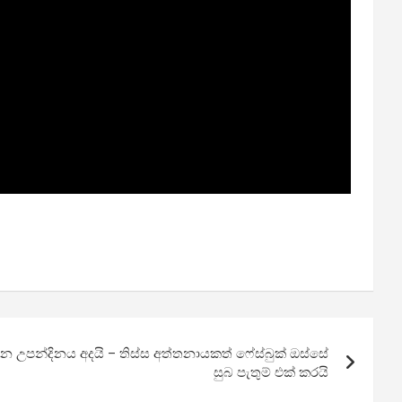
න උපන්දිනය අදයි – තිස්ස අත්තනායකත් ෆේස්බුක් ඔස්සේ
සුබ පැතුම් එක් කරයි