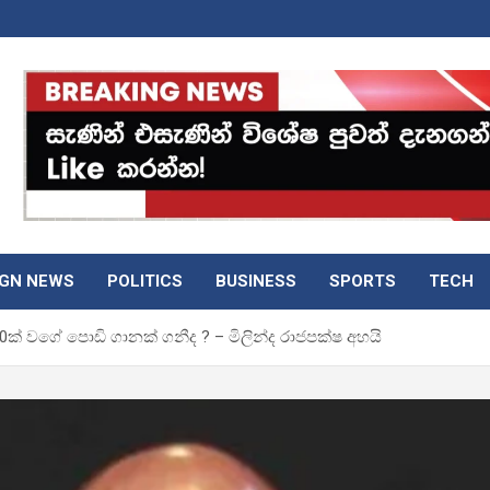
IGN NEWS
POLITICS
BUSINESS
SPORTS
TECH
0ක් වගේ පොඩි ගානක් ගනීද ? – මිලින්ද රාජපක්ෂ අහයි