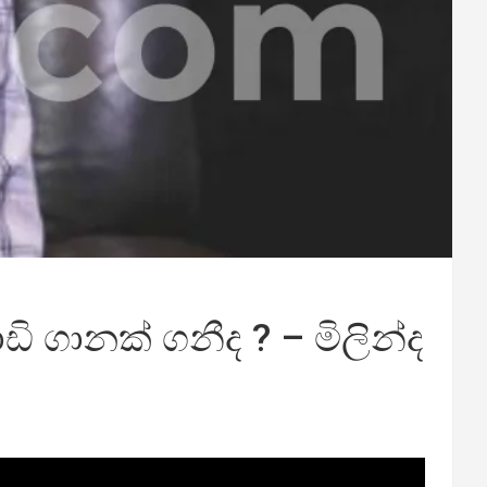
 ගානක් ගනීද ? – මිලින්ද