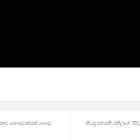
කතාව බොරුවක්,එත් බොරු
හිටපු ජනපති රනිල්ගේ 77ව