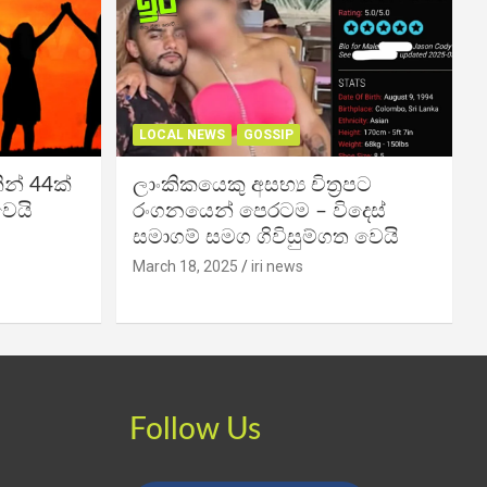
LOCAL NEWS
GOSSIP
න් 44ක්
ලාංකිකයෙකු අසභ්‍ය චිත්‍රපට
වෙයි
රංගනයෙන් පෙරටම – විදෙස්
සමාගම් සමග ගිවිසුම්ගත වෙයි
March 18, 2025
iri news
Follow Us