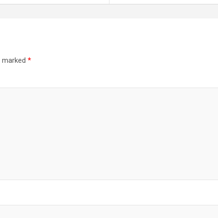
re marked
*