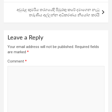
o
p
m
k
p
අවුරුදු කුමරිය තරගයේදී පිඹුරකු කරේ දමාගෙන නැටූ
තරුණිය අල්ලන්න අධිකරණය නියෝග කරයි
Leave a Reply
Your email address will not be published.
Required fields
are marked
*
Comment
*