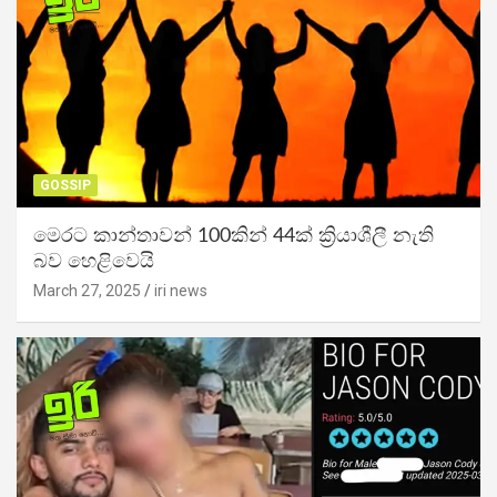
GOSSIP
මෙරට කාන්තාවන් 100කින් 44ක් ක්‍රියාශීලී නැති
බව හෙළිවෙයි
March 27, 2025
iri news