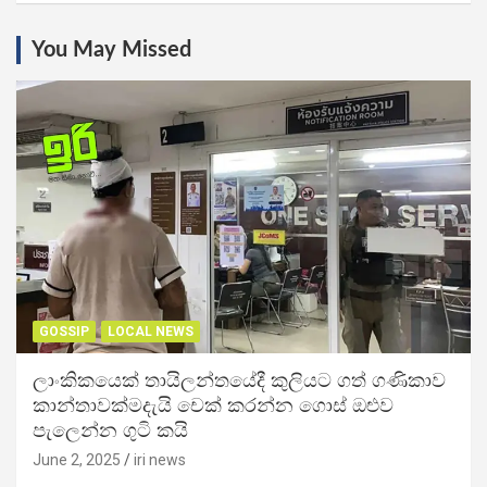
You May Missed
GOSSIP
LOCAL NEWS
ලාංකිකයෙක් තායිලන්තයේදී කුලියට ගත් ගණිකාව
කාන්තාවක්මදැයි චෙක් කරන්න ගොස් ඔළුව
පැලෙන්න ගුටි කයි
June 2, 2025
iri news