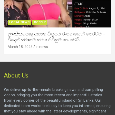
LOCAL NEWS
GOSSIP
ලාංකිකයෙකු අසභ්‍ය චිත්‍රපට රංගනයෙන් පෙරටම –
විදෙස් සමාගම් සමග ගිවිසුම්ගත වෙයි
March 18, 2025
iri news
About Us
We deliver up-to-the-minute breaking news and compelling
videos, bringing you the most recent and impactful stories
from every corner of the beautiful island of Sri Lanka. Our
dedicated team works tirelessly to keep you informed, ensuring
that you stay ahead with the latest developments, significant