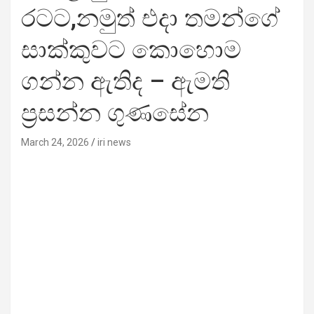
රටට,නමුත් එදා තමන්ගේ
සාක්කුවට කොහොම
ගන්න ඇතිද – ඇමති
ප්‍රසන්න ගුණසේන
March 24, 2026
iri news