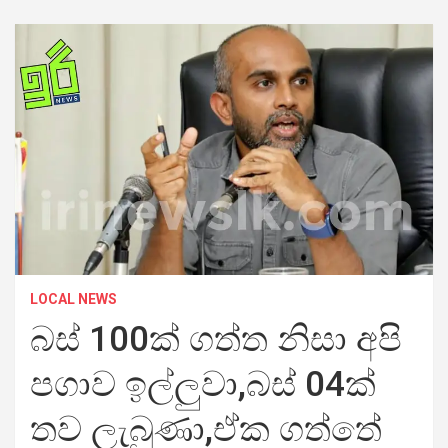
LOCAL NEWS
බස් 100ක් ගත්ත නිසා අපි
පගාව ඉල්ලුවා,බස් 04ක්
තව ලැබුණා,ඒක ගත්තේ