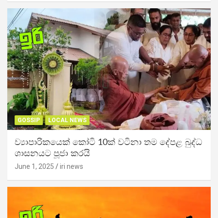
GOSSIP
LOCAL NEWS
ව්‍යාපාරිකයෙක් කෝටි 10ක් වටිනා තම දේපළ බුද්ධ
ශාසනයට පූජා කරයි
June 1, 2025
iri news