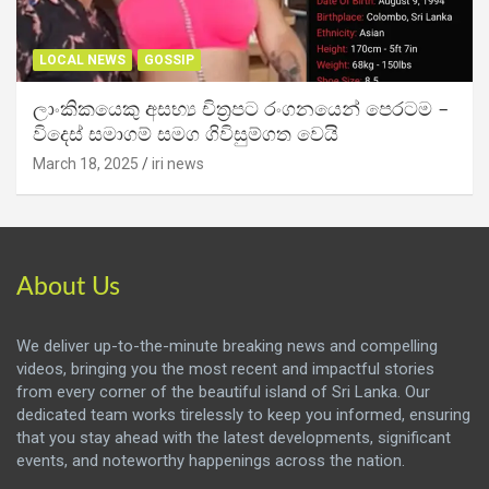
LOCAL NEWS
GOSSIP
ලාංකිකයෙකු අසභ්‍ය චිත්‍රපට රංගනයෙන් පෙරටම –
විදෙස් සමාගම් සමග ගිවිසුම්ගත වෙයි
March 18, 2025
iri news
About Us
We deliver up-to-the-minute breaking news and compelling
videos, bringing you the most recent and impactful stories
from every corner of the beautiful island of Sri Lanka. Our
dedicated team works tirelessly to keep you informed, ensuring
that you stay ahead with the latest developments, significant
events, and noteworthy happenings across the nation.