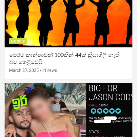
GOSSIP
මෙරට කාන්තාවන් 100කින් 44ක් ක්‍රියාශීලී නැති
බව හෙළිවෙයි
March 27, 2025
iri news