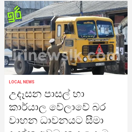
LOCAL NEWS
උදෑසන පාසල් හා
කාර්යාල වේලාවේ බර
වාහන ධාවනයට සීමා