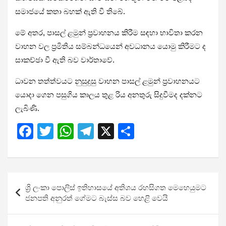
සමාජයේ කතා බහක් ඇති වී තිබේ.
මේ අතර, පාසල් ළමුන් ප්‍රවාහනය කිරීම සඳහා භාවිතා කරන
වාහන වල ප්‍රමිතිය සම්බන්ධයෙන් අවධානය යොමු කිරීමට ද
සාකච්ඡා වී ඇති බව වාර්තාවේ.
ධාවන තත්ත්වයට නුසුදුසු වාහන පාසල් ළමුන් ප්‍රවාහනයට
යොදා ගෙන පසුගිය කාලය තුළ රිය අනතුරු සිදුවීමද දක්නට
ලැබිණි.
F
T
W
T
X
S
a
wi
h
el
h
ce
tt
at
e
ar
b
er
s
gr
e
Post
ශ්‍රි ලංකා පොලිස් ඉතිහාසයේ අතිශය රහසිගත මෙහෙයුමට
o
A
a
navigation
ජනපති අනුරත් ගේමට බැස්ස බව හෙළි වෙයි
o
p
m