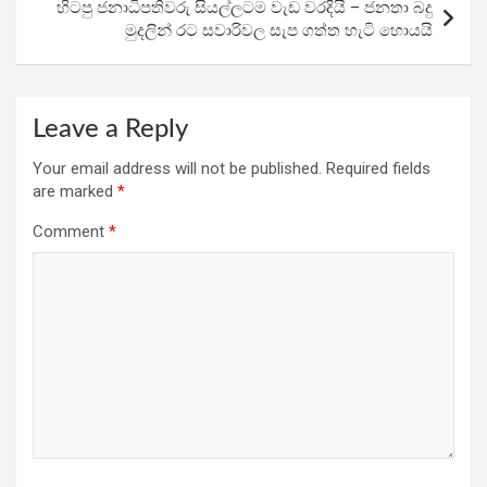
k
p
හිටපු ජනාධිපතිවරු සියල්ලටම වැඩ වරදියි – ජනතා බදු
මුදලින් රට සවාරිවල සැප ගත්ත හැටි හොයයි
Leave a Reply
Your email address will not be published.
Required fields
are marked
*
Comment
*