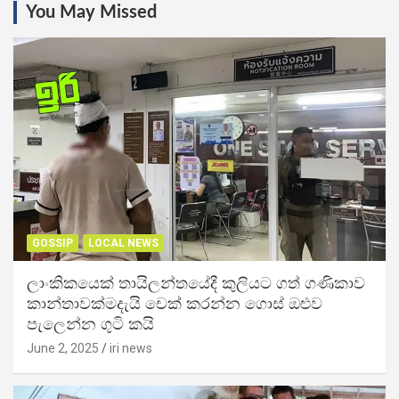
You May Missed
GOSSIP
LOCAL NEWS
ලාංකිකයෙක් තායිලන්තයේදී කුලියට ගත් ගණිකාව
කාන්තාවක්මදැයි චෙක් කරන්න ගොස් ඔළුව
පැලෙන්න ගුටි කයි
June 2, 2025
iri news