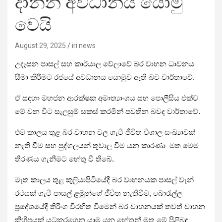
දාන්න අවධානය යොමු
වෙයි
August 29, 2025
iri news
උදෑසන පාසල් සහ කාර්යාල වේලාවේ බර වාහන ධාවනය
සීමා කිරීමට රජයේ අවධානය යොමුව ඇති බව වාර්තාවේ.
ඒ සඳහා මහජන ආරක්ෂක අමාත්‍යාංශය සහ පොලීසිය එක්ව
මේ වන විට සැලසුම් සකස් කරමින් පවතින බවද වාර්තාවේ.
එම කාලය තුළ බර වාහන වල ගැටී ජීවිත විශාල සංඛ්‍යාවක්
නැති වීම සහ පුද්ගලයන් තුවාල වීම යන කාරණා මත මෙම
තීරණය ගැනීමට හේතු වී තිබේ.
මෑත කාලය තුළ කුලියාපිටියේදී බර වාහනයක පාසල් වෑන්
රථයක් ගැටී පාසල් ළමුන්ගේ ජීවිත නැතිවීම, බොරැල්ල
ප්‍රදේශයේදී තිරිංග විරහිත වීමෙන් බර වාහනයක් තවත් වාහන
කිහිපයක් යටකරගෙන යාම යන හේතූන් මත මේ පිළිබඳ