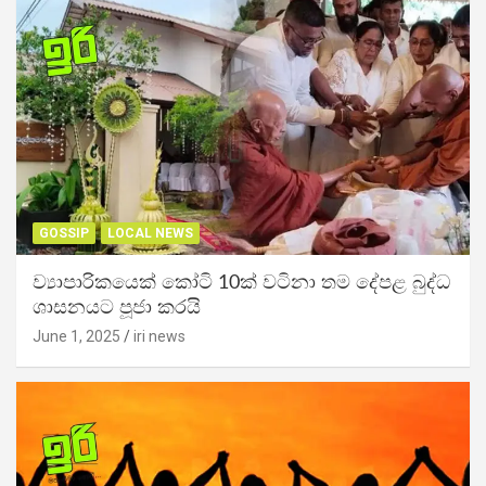
GOSSIP
LOCAL NEWS
ව්‍යාපාරිකයෙක් කෝටි 10ක් වටිනා තම දේපළ බුද්ධ
ශාසනයට පූජා කරයි
June 1, 2025
iri news