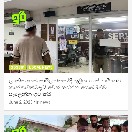
GOSSIP
LOCAL NEWS
ලාංකිකයෙක් තායිලන්තයේදී කුලියට ගත් ගණිකාව
කාන්තාවක්මදැයි චෙක් කරන්න ගොස් ඔළුව
පැලෙන්න ගුටි කයි
June 2, 2025
iri news