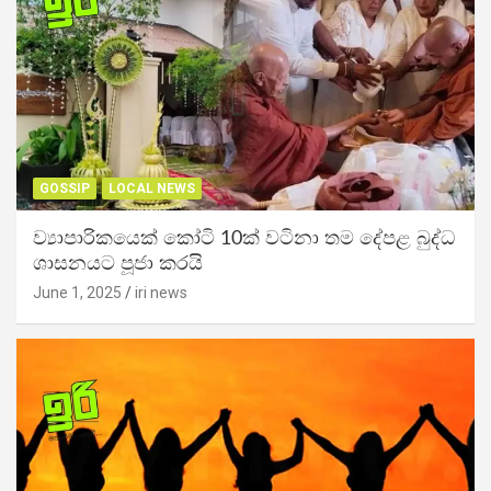
GOSSIP
LOCAL NEWS
ව්‍යාපාරිකයෙක් කෝටි 10ක් වටිනා තම දේපළ බුද්ධ
ශාසනයට පූජා කරයි
June 1, 2025
iri news