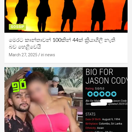
GOSSIP
මෙරට කාන්තාවන් 100කින් 44ක් ක්‍රියාශීලී නැති
බව හෙළිවෙයි
March 27, 2025
iri news