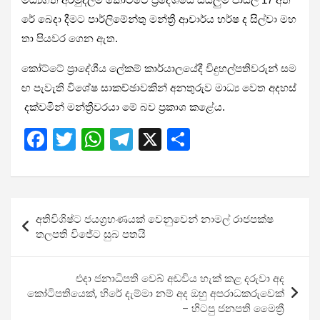
රේ බෙදා දීමට පාර්ලිමේන්තු මන්ත්‍රී ආචාර්ය හර්ෂ ද සිල්වා මහ
තා පියවර ගෙන ඇත.
කෝට්ටේ ප්‍රාදේශීය ලේකම් කාර්යාලයේදී විදුහල්පතිවරුන් සම
ඟ පැවැති විශේෂ සාකච්ඡාවකින් අනතුරුව මාධ්‍ය වෙත අදහස්
දක්වමින් මන්ත්‍රීවරයා මේ බව ප්‍රකාශ කළේය.
F
T
W
T
X
S
a
wi
h
el
h
ce
tt
at
e
ar
b
er
s
gr
e
Post
අතිවිශිෂ්ට ජයග්‍රහණයක් වෙනුවෙන් නාමල් රාජපක්ෂ
o
A
a
navigation
තලපති විජේට සුබ පතයි
o
p
m
k
p
එදා ජනාධිපති වෙබ් අඩවිය හැක් කළ දරුවා අද
කෝටිපතියෙක්, හිරේ දැම්මා නම් අද ඔහු අපරාධකරුවෙක්
– හිටපු ජනපති මෛත්‍රී