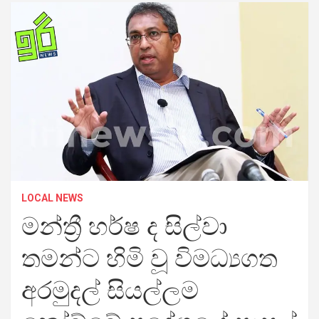
LOCAL NEWS
මන්ත්‍රී හර්ෂ ද සිල්වා
තමන්ට හිමි වූ විමධ්‍යගත
අරමුදල් සියල්ලම