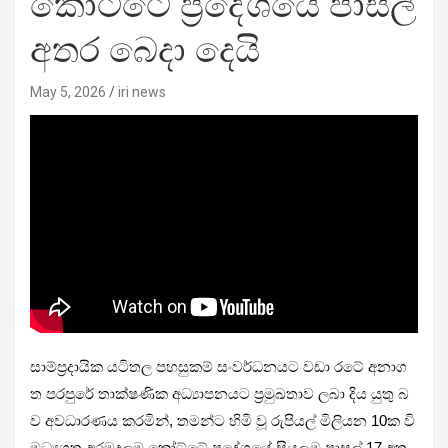
කෝට්ටේ ප්‍රදේශයේ පාසල්
අතර බෙදා දෙයි
May 5, 2026
iri news
සාම්ප්‍රදායික යටිතල පහසුකම් සංවර්ධනයට වඩා රටේ අනාග
ත පරපුරේ තාක්ෂණික අධ්‍යාපනයට ප්‍රමුඛතාව ලබා දිය යුතු බ
ව අවධාරණය කරමින්, තමන්ට හිමි වූ රුපියල් මිලියන 10ක වි
මධ්‍යගත අරමුදලම කෝට්ටේ ප්‍රදේශයේ සියලුම පාසල් 17 අත