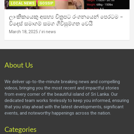
LOCAL NEWS
GOSSIP
ලාංකිකයෙකු අසභ්‍ය චිත්‍රපට රංගනයෙන් පෙරටම –
විදෙස් සමාගම් සමග ගිවිසුම්ගත වෙයි
March 18, 2025
iri news
About Us
We deliver up-to-the-minute breaking news and compelling
videos, bringing you the most recent and impactful stories
from every corner of the beautiful island of Sri Lanka. Our
dedicated team works tirelessly to keep you informed, ensuring
that you stay ahead with the latest developments, significant
events, and noteworthy happenings across the nation.
Categories