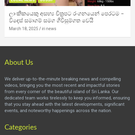
LOCAL NEWS
GOSSIP
ලාංකිකයෙකු අසභ්‍ය චිත්‍රපට රංගනයෙන් පෙරටම –
විදෙස් සමාගම් සමග ගිවිසුම්ගත වෙයි
March 18, 2025
iri news
About Us
We deliver up-to-the-minute breaking news and compelling
videos, bringing you the most recent and impactful stories
from every corner of the beautiful island of Sri Lanka. Our
dedicated team works tirelessly to keep you informed, ensuring
that you stay ahead with the latest developments, significant
events, and noteworthy happenings across the nation.
Categories