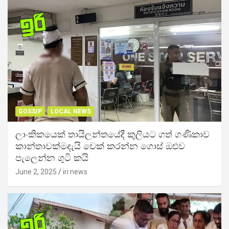
GOSSIP
LOCAL NEWS
ලාංකිකයෙක් තායිලන්තයේදී කුලියට ගත් ගණිකාව
කාන්තාවක්මදැයි චෙක් කරන්න ගොස් ඔළුව
පැලෙන්න ගුටි කයි
June 2, 2025
iri news