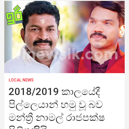
LOCAL NEWS
2018/2019 කාලයේදී
පිල්ලෙයාන් හමු වූ බව
මන්ත්‍රී නාමල් රාජපක්ෂ