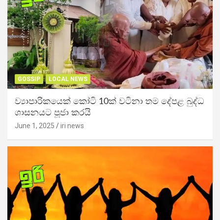
GOSSIP
LOCAL NEWS
ව්‍යාපාරිකයෙක් කෝටි 10ක් වටිනා තම දේපළ බුද්ධ
ශාසනයට පූජා කරයි
June 1, 2025
iri news