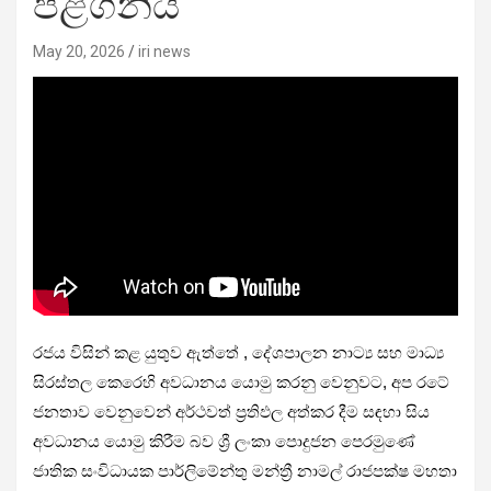
පිළිගනිියි
May 20, 2026
iri news
රජය විසින් කළ යුතුව ඇත්තේ , දේශපාලන නාට්‍ය සහ මාධ්‍ය
සිරස්තල කෙරෙහි අවධානය යොමු කරනු වෙනුවට, අප රටේ
ජනතාව වෙනුවෙන් අර්ථවත් ප්‍රතිඵල අත්කර දීම සඳහා සිය
අවධානය යොමු කිරීම බව ශ්‍රී ලංකා පොදුජන පෙරමුණේ
ජාතික සංවිධායක පාර්ලිමේන්තු මන්ත්‍රී නාමල් රාජපක්ෂ මහතා