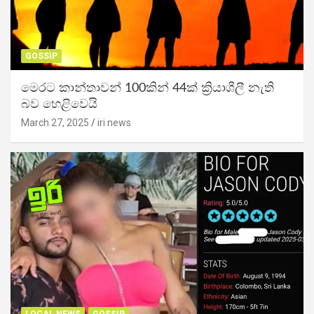
GOSSIP
මෙරට කාන්තාවන් 100කින් 44ක් ක්‍රියාශීලී නැති
බව හෙළිවෙයි
March 27, 2025
iri news