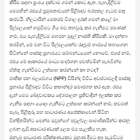
කිරීම සඳහා ප්‍රංශය දක්වාම ගමන් කොට ඇත. පැහැදිලිවම
මෙමඟින් රජයේ ප්‍රමුඛතාවයන් පිළිබඳව බරපතල ගැටළු මතු
කරවයි. නිලධාරීන් මෙතරම් විශාල දුරක් ගමන් කළේ මා
පිල්ලෙයාන් හමුවීමට ගිය බව තහවුරු කර ගැනීමට පමණක්
නම්, එය පැහැදිලිවම මහජන මුදල් නාස්ති කිරීමකි. මා දන්නා
තරමින්, මේ වන විට පිල්ලෙයාන්ව රැඳවුම් භාරයේ තබාගෙන
සිටින්නේ පාස්කු ප්‍රහාරයට සම්බන්ධයෙන් නොවේ. එසේ නම්,
රජය මේ ආකාරයේ මාධ්‍ය සංදර්ශන පවත්වමින් සැබවින්ම
ඒත්තු ගැන්වීමට උත්සාහ කරන්නේ කා හටද?
ජාතික ජන බලවේගය (NPP) විසින්ද විවිධ අවස්ථාවලදී පාස්කු
ප්‍රහාරය පිළිබඳව විවිධ කතාන්දර සමාජගත කර ඇත. රජය
දැන් මෙම ඛේදවාචකය දේශපාලන ප්‍රතිවාදීන් ඉලක්ක කර
ගැනීම සඳහා යොදා ගැනීමට උත්සාහ කරන්නේ නම්, තවමත්
සැබෑ පිළිතුරු සහ සාධාරණය අපේක්ෂාවෙන් සිටින
වින්දිතයින්ට මෙන්ම ඔවුන්ගේ පවුල්වල සාමාජිකයින්ට කරනු
ලබන දැඩි අසාධාරණයක් ලෙස එය සැලකිය හැක.
ඕනෑම සාධාරණ පරීක්ෂණයකට මුහුණ දීමට අප සැමවිටම