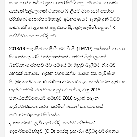
සටහනක් තබමින් ප්‍රකාශ කර සිටියි.ඔහු මේ සටහන තබා
ඇත්තේ පිල්ලෙයාන් මහතාව බැලීමට ගියා යැයි අපරාධ
පරීක්ෂණ දෙපාර්තමේන්තුව අධිකරණයට දැනුම් දුන් බවට
මාධ්‍ය මගින් දැනගත් පසු එයට පිළිතුරු දෙමිනි.ඔහුගේ X
පණිවිඩය පහත පරිදි වේ.
2018/19 කාලසීමාවේදී ටී. එම්.වී.පී. (TMVP) පක්ෂයේ නායක
සිවනේසතුරෙයි චන්ද්‍රකාන්තන් හෙවත් පිල්ලෙයාන්
බන්ධනාගාරගතව සිටි සමයේ මා ඔහුව බැලීමට ගිය බව
රහසක් නොවේ. ඇත්ත වශයෙන්ම, මාගේ එම පැමිණීම්
පිළිබඳ බන්ධනාගාර වාර්තා අවශ්‍ය ඕනෑම අවස්ථාවක ලබාගත
හැකිව පවතී. එම වකවානුව වන විට, ඔහු 2015
ජනාධිපතිවරණයට මෙන්ම 2018 පළාත් පාලන
මැතිවරණයටද තරඟ කරමින් අපගේ සන්ධානයේ
පාර්ශවකරුවකුව සිටියේය.
දැනගන්නට ලැබී ඇති පරිදි, අපරාධ පරීක්ෂණ
දෙපාර්තමේන්තුව (CID) පාස්කු ප්‍රහාරය පිළිබඳ විමර්ශනය