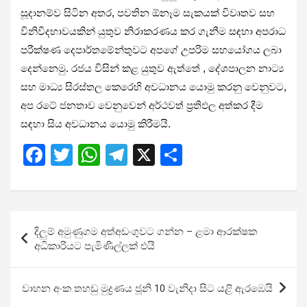
සූදානම්ව සිටින අතර, පවතින ඕනෑම සැකයක් විවෘතව සහ
විනිවිදභාවයකින් යුතුව නිරාකරණය කර ගැනීම සඳහා අපරාධ
පරීක්ෂණ දෙපාර්තමේන්තුවට අපගේ උපරිම සහයෝගය ලබා
දෙන්නෙමු. රජය විසින් කළ යුතුව ඇත්තේ , දේශපාලන නාට්‍ය
සහ මාධ්‍ය සිරස්තල කෙරෙහි අවධානය යොමු කරනු වෙනුවට,
අප රටේ ජනතාව වෙනුවෙන් අර්ථවත් ප්‍රතිඵල අත්කර දීම
සඳහා සිය අවධානය යොමු කිරීමයි.
F
T
W
T
X
S
a
wi
h
el
h
ce
tt
at
e
ar
b
er
s
gr
e
Post
දිලුම් අමුණුගම අත්අඩංගුවට ගන්න – ළමා ආරක්ෂක
o
A
a
navigation
අධිකාරියට පැමිණිල්ලක් එයි
o
p
m
k
p
වාහන අංක තහඩු මුද්‍ර­ණය ජූනි 10 වැනිදා සිට යළි ඇරඹෙයි