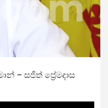
න් – සජිත් ප්‍රේමදාස