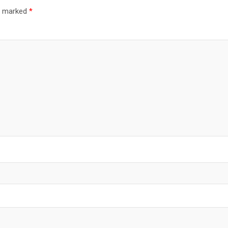
re marked
*