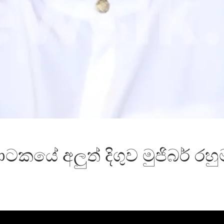
කයේ අලුත් දිගුව මුජිබර් රහුමා