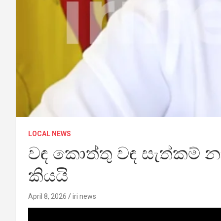
LOCAL NEWS
වඳ කොත්තු වඳ සැත්කම් නාට
කියයි
April 8, 2026
iri news