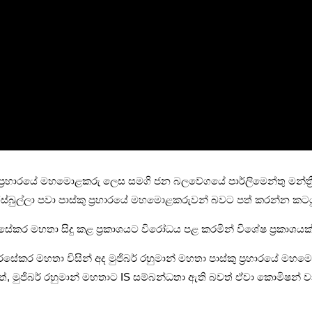
 ප්‍රහාරයේ මහමොළකරු ලෙස සමගි ජන බලවේගයේ පාර්ලිමෙන්තු මන්ත්‍ර
ස් හිස්බුල්ලා පවා පාස්කු ප්‍රහාරයේ මහමොළකරුවන් බවට පත් කරන්න කට
සේකර මහතා සිදු කළ ප්‍රකාශයට විරෝධය පළ කරමින් විශේෂ ප්‍රකාශයක් 
සේකර මහතා විසින් අද මුජිබර් රහුමාන් මහතා පාස්කු ප්‍රහාරයේ මහ
වත්, මුජිබර් රහුමාන් මහතාට IS සම්බන්ධතා ඇති බවත් ඒවා කොමිෂන්