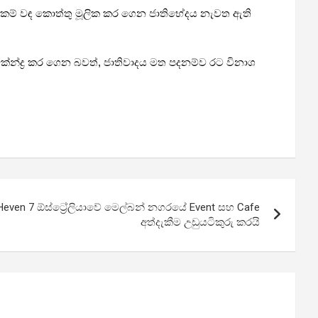
සැත්කම් වඳ කොත්තු මූලික කර ගෙන ජාතිභේදය නැවත ඇති
කේන්ද්‍ර කර ගෙන බවත්, ජාතිවාදය මත පදනම්ව රට විනාශ
even 7 ඕස්ට්‍රේලියාවේ මෙල්බන් නගරයේ Event සහ Cafe
අත්දැකීම උඩුයටිකුරු කරයි