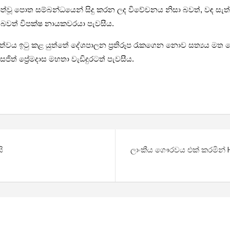
යට පත්වූ පොත සම්බන්ධයෙන් සිදු කරන ලද විවේචනය නිසා බවත්, වඳ 
 බවත් විපක්ෂ නායකවරයා පැවසීය.
ණත්වය ඉටු කළ යුත්තේ දේශපාලන ප්‍රතිරූප රැකගෙන නොව සත්‍යය මත 
ත් ප්‍රේමදාස මහතා වැඩිදුරටත් පැවසීය.
ි
ලාංකීය ගෞරවය එක් කරමින් H