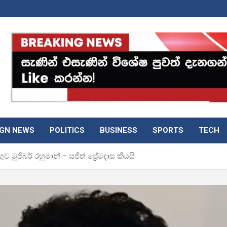
IGN NEWS
POLITICS
BUSINESS
SPORTS
TECH
 මුජිබර් රහුමාන් – සජිත් ප්‍රේමදාස කියයි