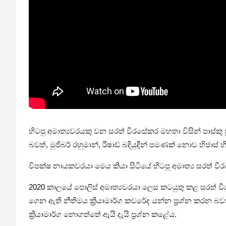
හිටපු අමාත්‍යවරයකු වන සරත් වීරසේකර මහතා විසින් පාස්කු
බවත්, මුජිබර් රහුමාන්, රිෂාඩ් බදියුදීන් පමණක් නොව හිජා
විපක්ෂ නායකවරයා මෙය කියා සිටියේ හිටපු අමාත්‍ය සරත් වීර
2020 කාලයේ පොලිස් අමාත්‍යවරයා ලෙස කටයුතු කළ සරත් වීර
ගෙන ඇති නීතිමය ක්‍රියාමාර්ග කවරේද යන්න ප්‍රශ්න කරන බ
ක්‍රියාමාර්ග නොගත්තේ ඇයි දැයි ප්‍රශ්න කළේය.