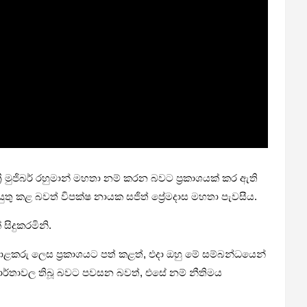
ී මුජිබර් රහුමාන් මහතා නම් කරන බවට ප්‍රකාශයක් කර ඇති
යුතු කළ බවත් විපක්ෂ නායක සජිත් ප්‍රේමදාස මහතා පැවසීය.
සිදුකරමිනි.
මොළකරු ලෙස ප්‍රකාශයට පත් කළත්, එදා ඔහු මේ සම්බන්ධයෙන්
 වාර්තාවල තිබූ බවට පවසන බවත්, එසේ නම් නීතිමය