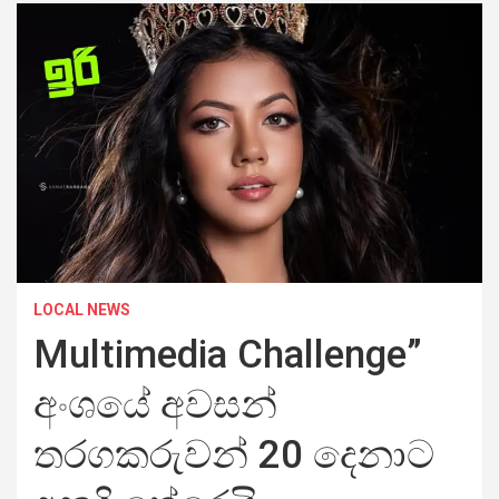
LOCAL NEWS
Multimedia Challenge”
අංශයේ අවසන්
තරගකරුවන් 20 දෙනාට