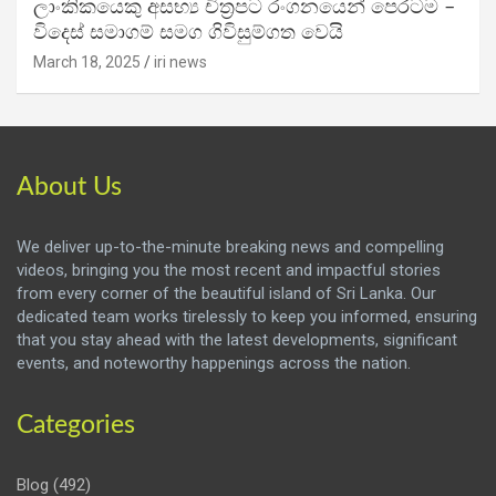
ලාංකිකයෙකු අසභ්‍ය චිත්‍රපට රංගනයෙන් පෙරටම –
විදෙස් සමාගම් සමග ගිවිසුම්ගත වෙයි
March 18, 2025
iri news
About Us
We deliver up-to-the-minute breaking news and compelling
videos, bringing you the most recent and impactful stories
from every corner of the beautiful island of Sri Lanka. Our
dedicated team works tirelessly to keep you informed, ensuring
that you stay ahead with the latest developments, significant
events, and noteworthy happenings across the nation.
Categories
Blog
(492)