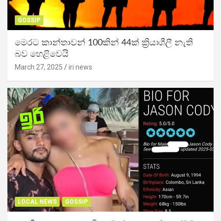
GOSSIP
මෙරට කාන්තාවන් 100කින් 44ක් ක්‍රියාශීලී නැති
බව හෙළිවෙයි
March 27, 2025
iri news
LOCAL NEWS
GOSSIP