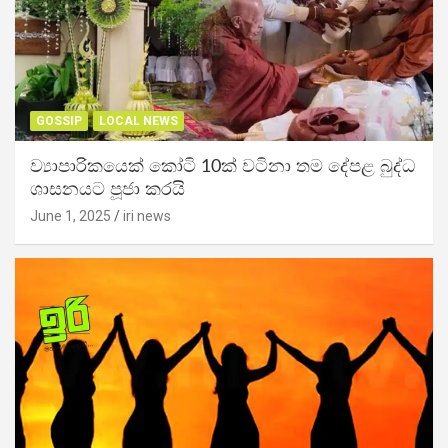
GOSSIP
LOCAL NEWS
ව්‍යාපාරිකයෙක් කෝටි 10ක් වටිනා තම දේපළ බුද්ධ
ශාසනයට පූජා කරයි
June 1, 2025
iri news