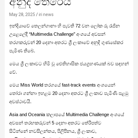
අනුදි තේරෙයි
May 28, 2025
iri news
ඉන්දියාවේ තෙලන්ගානා හි පැවති 72 වන ලෝක රූ රැජින
උළෙලේදී “Multimedia Challenge” අංශයේ අවසන්
තරගකරුවන් 20 දෙනා අතරට ශ්‍රී ලංකාවේ අනුදි ගුණසේකර
පැමිණ තිබේ.
මෙය ශ්‍රී ලංකාවට හිමි වූ ඓතිහාසික ජයග්‍රහණයක් බව සඳහන්
වේ.
මෙය Miss World තරගයේ fast-track events අංශයෙන්
තෝරා ගන්නා ඉහළම 20 දෙනා අතරට ශ්‍රී ලංකාව පැමිණි පළමු
අවස්ථාවයි.
Asia and Oceania කලාපයේ Multimedia Challenge අංශයේ
අවසන් තරඟකරුවන් 5 දෙනා අතරට තේරීපත්ව
සිටින්නේ නවසීලන්තය, පිලිපීනය, ශ්‍රී ලංකාව,