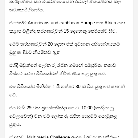
තායිලන්තය සහ වියට්නාමය යන රටවල් නියෝජනය කළ
තරගකාරීනියන්ය.
එමෙන්ම Americans and caribbean,Europe සහ Africa යන
කළාප වලින්ද තරගකරුවන් 15 දෙනෙකු තෙරීපත්ව සිටි.
මෙම තරඟකරුවන් 20 දෙනා එක් අවසාන අභියෝගයකට
මුහුණ දීමට නියමිතව ඇත.
එහිදී ඔවුන්ගේ ලෝක රූ රැජින ගමනේ සම්පූර්ණ කතාව
විස්තර කරන වීඩියෝවක් නිර්මාණය කළ යුතු වේ.
එම වීඩියෝව මිනිත්තු 1 යි තත්පර 30 ක් විය යුතු බව සඳහන්
වේ.
එය මැයි 29 වන බ්‍රහස්පතින්දා පෙ.ව. 10:00 (ඉන්දියානු
වේලාවෙන්) වන විට ලෝක රූ රැජින යෙදුමට යොමුකළ
යුතුය.
ඒ අනුව, Multimedia Challenge අංශයේ අවසාන ප්‍රතිඵලය