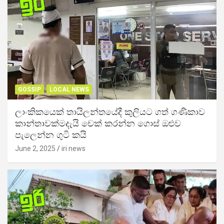
GOSSIP
LOCAL NEWS
ලාංකිකයෙක් තායිලන්තයේදී කුලියට ගත් ගණිකාව
කාන්තාවක්මදැයි චෙක් කරන්න ගොස් ඔළුව
පැලෙන්න ගුටි කයි
June 2, 2025
iri news