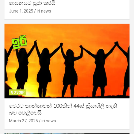
ශාසනයට පූජා කරයි
June 1, 2025
iri news
GOSSIP
මෙරට කාන්තාවන් 100කින් 44ක් ක්‍රියාශීලී නැති
බව හෙළිවෙයි
March 27, 2025
iri news