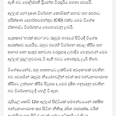
ඇති බව පොලිස්පති ප්‍රියන්ත වීරසූරිය මහතා පවසයි.
අල්ලස් හෝ දූෂණ විමර්ශන කොමිෂන් සභාව සහ අපරාධ
පරීක්ෂණ දෙපාර්තමේන්තුව (CID) එක්ව මෙම විශේෂ
ඒකාබද්ධ විමර්ශනය මෙහෙයවනු ලබයි.
සැකකාර ‘හරක් කටා’ හට රැඳවුම් භාරයේ සිටියදී විශේෂ
ආරක්ෂාව සැපයීම, ඔහුට එරෙහි විමර්ශන අඩාල කිරීම සහ
ආහාර පාන ඇතුළු අනවශ්‍ය වරප්‍රසාද ලබාදීම වෙනුවෙන් මෙම
අල්ලස් මුදල් හුවමාරු වී ඇති බවට තොරතුරු ලැබී තිබේ.
විශේෂයෙන්ම, ඔහු ඝාතනයට ලක්වීමේ අවදානමක් පවතින
බව පවසමින් රැඳවුම් නියෝගවලින් ඉවත් කර බන්ධනාගාරගත
කිරීමට උත්සාහ කිරීම පිටුපස ද මෙම දූෂිත ගනුදෙනු පවතින
බව විමර්ශනවලදී හෙළි වී ඇත.
රුපියල් කෝටි 12ක අල්ලස් සිද්ධියක් සම්බන්ධයෙන් රක්ෂිත
බන්ධනාගාරගත කර සිටින නීතිඥ රඛිත රාජපක්ෂ, චරිත්
අබේසිංහ සහ සිවිල් ගුවන් සේවා අධිකාරියේ හිටපු