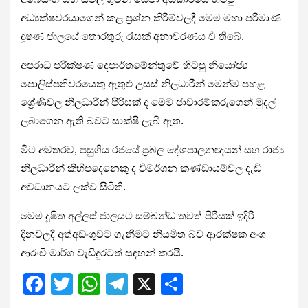
අධ්‍යක්ෂවරයාගෙන් කළ ප්‍රශ්න කිරීම්වලදී මෙම මහා පරිමාණ
දූෂණ ජාලයේ තොරතුරු රැසක් අනාවරණය වී තිබේ.
අපරාධ පරීක්ෂණ දෙපාර්තමේන්තුවේ හිටපු නියෝජ්‍ය
පොලිස්පතිවරයෙකු ඇතුළු උසස් නිලධාරීන් මෙන්ම පහළ
ශ්‍රේණිවල නිලධාරීන් පිරිසක් ද මෙම ජාවාරම්කරුගෙන් මුදල්
ලබාගෙන ඇති බවට සාක්ෂි ලැබී ඇත.
මීට අමතරව, පසුගිය රජයේ ප්‍රබල දේශපාලනඥයන් සහ රාජ්‍ය
නිලධාරීන් කිහිපදෙනෙකු ද විමර්ශන කණ්ඩායම්වල දැඩි
අවධානයට ලක්ව සිටිති.
මෙම දූෂිත අල්ලස් ජාලයට සම්බන්ධ තවත් පිරිසක් ඉදිරි
දිනවලදී අත්අඩංගුවට ගැනීමට නියමිත බව ආරක්ෂක අංශ
ආරංචි මාර්ග වැඩිදුරටත් සඳහන් කරයි.
F
T
W
T
X
S
a
wi
h
el
h