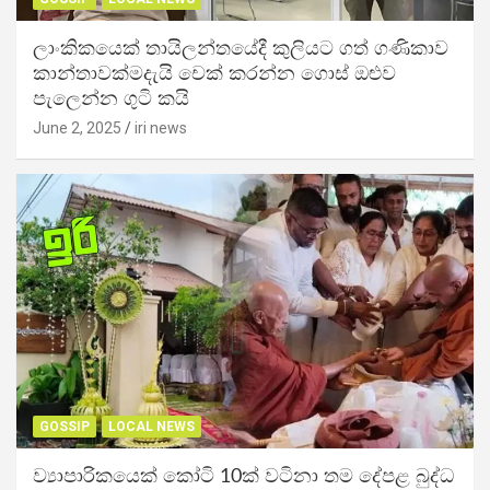
ලාංකිකයෙක් තායිලන්තයේදී කුලියට ගත් ගණිකාව
කාන්තාවක්මදැයි චෙක් කරන්න ගොස් ඔළුව
පැලෙන්න ගුටි කයි
June 2, 2025
iri news
GOSSIP
LOCAL NEWS
ව්‍යාපාරිකයෙක් කෝටි 10ක් වටිනා තම දේපළ බුද්ධ