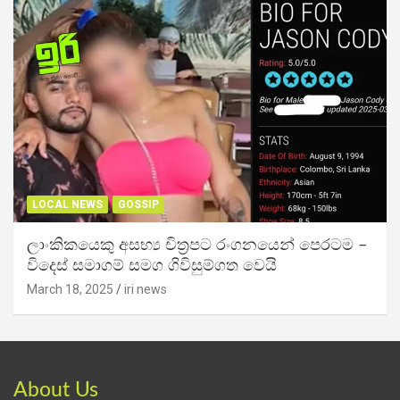
LOCAL NEWS
GOSSIP
ලාංකිකයෙකු අසභ්‍ය චිත්‍රපට රංගනයෙන් පෙරටම –
විදෙස් සමාගම් සමග ගිවිසුම්ගත වෙයි
March 18, 2025
iri news
About Us