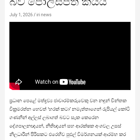
බව පොලිස්පති කියයි
July 1, 2026
iri news
ප්‍රධාන පෙළේ මත්ද්‍රව්‍ය ජාවාරම්කරුවෙකු වන නඳුන් චින්තක
වික්‍රමරත්න හෙවත් ‘හරක් කටා’ නමැත්තාගෙන් රුපියල් කෝටි
ගණනින් අල්ලස් ලබාගත් බවට සැක කෙරෙන
දේශපාලනඥයන්, නීතිඥයන් සහ ආරක්ෂක අංශවල උසස්
නිලධාරීන් පිරිසකට එරෙහිව පුළුල් විමර්ශනයක් ආරම්භ කර