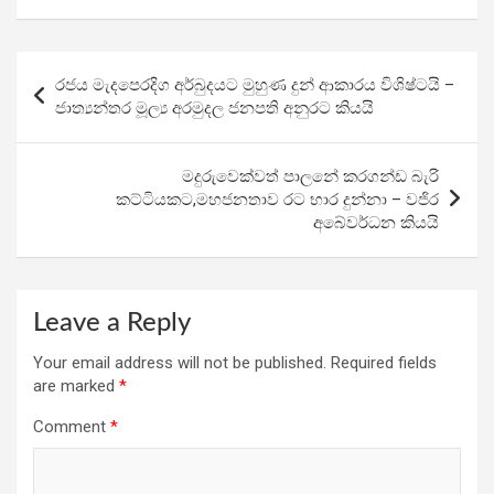
ce
tt
at
e
ar
b
er
s
gr
e
Post
රජය මැදපෙරදිග අර්බුදයට මුහුණ දුන් ආකාරය විශිෂ්ටයි –
o
A
a
navigation
ජාත්‍යන්තර මූල්‍ය අරමුදල ජනපති අනුරට කියයි
o
p
m
k
p
මදුරුවෙක්වත් පාලනේ කරගන්ඩ බැරි
කට්ටියකට,මහජනතාව රට භාර දුන්නා – වජිර
අබේවර්ධන කියයි
Leave a Reply
Your email address will not be published.
Required fields
are marked
*
Comment
*