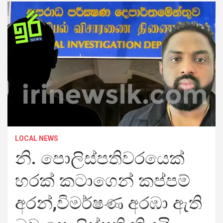
LOCAL NEWS
නි. පොලිස්පතිවරයෙක්
හරක් කටාගෙන් කප්පම්
අරන්,විමර්ෂණ අරඹා ඇති