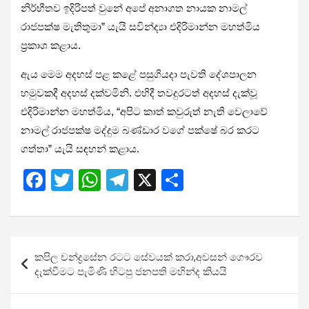
නිර්භීතව ඉදිරිපත් වුනේ අපේ අනාගත නායක නාමල්
රාජපක්ෂ මැතිතුමා” යැයි සවින්ද්‍යා එදිරිමාන්න මහත්මිය
ප්‍රකාශ කළාය.
ඇය මෙම අදහස් පළ කළේ පසුගියදා පැවති දේශපාලන
හමුවකදී අදහස් දක්වමිනි. එහිදී තවදුරටත් අදහස් දැක්වූ
එදිරිමාන්න මහත්මිය, “අපිට කාත් කවුරුත් නැති වෙලාවේ
නාමල් රාජපක්ෂ මද්දුම බණ්ඩාර වගේ පක්ෂේ බර කරට
ගත්තා” යැයි සඳහන් කළාය.
F
T
W
T
X
S
a
wi
h
el
h
ce
tt
at
e
ar
b
er
s
gr
e
Post
කපිල චන්ද්‍රසේන රටට සේවයක් කරා,අවසන් ගෞරව
o
A
a
navigation
දැක්වීමට පැමිණි හිටපු ජනපති මහින්ද කියයි
o
p
m