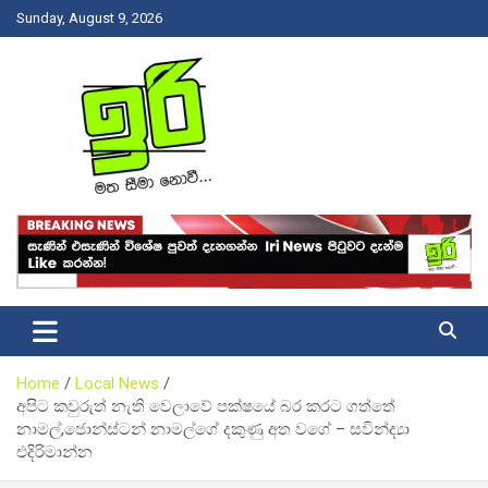
Skip
Sunday, August 9, 2026
to
content
Latest News Srilanka
Iri News
Home
Local News
අපිට කවුරුත් නැති වෙලාවේ පක්ෂයේ බර කරට ගත්තේ
නාමල්,ජොන්ස්ටන් නාමල්ගේ දකුණු අත වගේ – සවින්ද්‍යා
එදිරිමාන්න