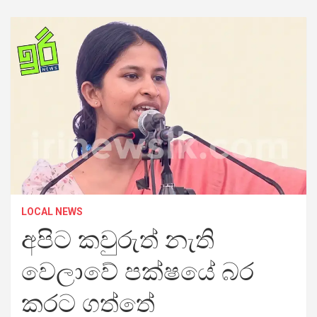
LOCAL NEWS
අපිට කවුරුත් නැති
වෙලාවේ පක්ෂයේ බර
කරට ගත්තේ