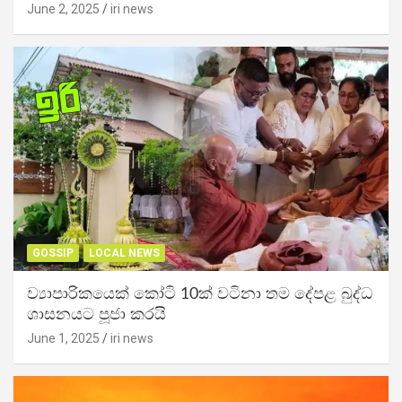
June 2, 2025
iri news
GOSSIP
LOCAL NEWS
ව්‍යාපාරිකයෙක් කෝටි 10ක් වටිනා තම දේපළ බුද්ධ
ශාසනයට පූජා කරයි
June 1, 2025
iri news