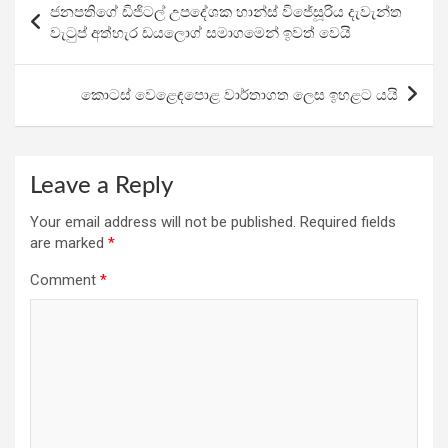
ජනපතිගේ ඩිජිටල් උපදේශක හාන්ස් විජේසූරිය දැවැන්ත
o
A
a
navigation
වැටුප් අත්හැර ඩයලොග් සමාගමෙන් ඉවත් වෙයි
o
p
m
k
p
කොටස් වෙළෙඳපොළ වාර්තාගත ලෙස ඉහළට යයි
Leave a Reply
Your email address will not be published.
Required fields
are marked
*
Comment
*