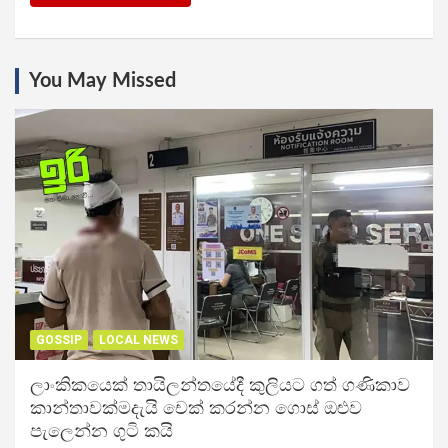
You May Missed
GOSSIP
LOCAL NEWS
ලාංකිකයෙක් තායිලන්තයේදී කුලියට ගත් ගණිකාව
කාන්තාවක්මදැයි චෙක් කරන්න ගොස් ඔළුව
පැලෙන්න ගුටි කයි