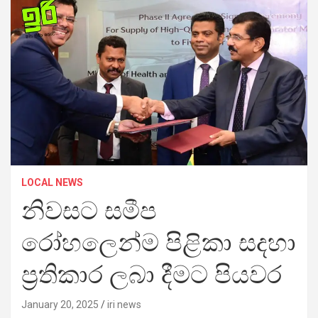
LOCAL NEWS
නිවසට සමීප
රෝහලෙන්ම පිළිකා සදහා
ප්‍රතිකාර ලබා දීමට පියවර
January 20, 2025
iri news