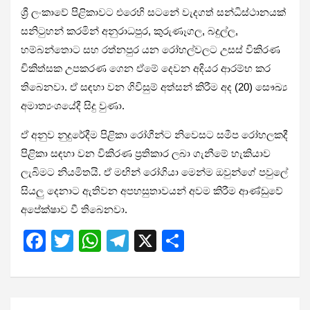
ශ්‍රී ලංකාවේ පිළිකාවට එරෙහි සටනේ වැදගත් සන්ධිස්ථානයක්
සනිටුහන් කරමින් අනුරාධපුර, කුරුණෑගල, බදුල්ල,
හම්බන්තොට සහ රත්නපුර යන රෝහල්වලට උසස් විකිරණ
චිකිත්සක උපකරණ ගෙන ඒමේ දෙවන අදියර ආරම්භ කර
තිබෙනවා. ඒ සඳහා වන ගිවිසුම් අත්සන් කිරීම අද (20) සෞඛ්‍ය
අමාත්‍යංශයේදී සිදු වුණා.
ඒ අනුව නුදුරේදීම පිළිකා රෝගීන්ට නිවෙසට සමීප රෝහලකදී
පිළිකා සඳහා වන විකිරණ ප්‍රතිකාර ලබා ගැනීමේ හැකියාව
ලැබිමට නියමිතයි. ඒ මඟින් රෝගියා මෙන්ම ඔවුන්ගේ පවුලේ
සියලු දෙනාට ඇතිවන අපහසුතාවයන් අවම කිරීම ආණ්ඩුවේ
අපේක්ෂාව වී තිබෙනවා.
F
T
W
T
X
S
a
wi
h
el
h
ce
tt
at
e
ar
b
er
s
gr
e
Post