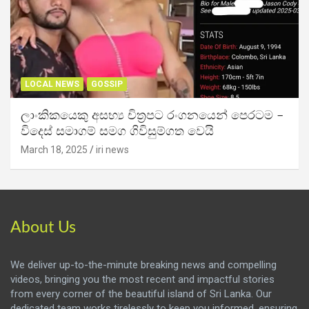
LOCAL NEWS
GOSSIP
ලාංකිකයෙකු අසභ්‍ය චිත්‍රපට රංගනයෙන් පෙරටම –
විදෙස් සමාගම් සමග ගිවිසුම්ගත වෙයි
March 18, 2025
iri news
About Us
We deliver up-to-the-minute breaking news and compelling
videos, bringing you the most recent and impactful stories
from every corner of the beautiful island of Sri Lanka. Our
dedicated team works tirelessly to keep you informed, ensuring