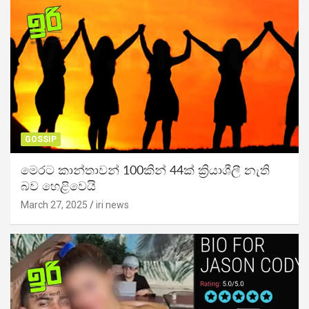
GOSSIP
මෙරට කාන්තාවන් 100කින් 44ක් ක්‍රියාශීලී නැති
බව හෙළිවෙයි
March 27, 2025
iri news