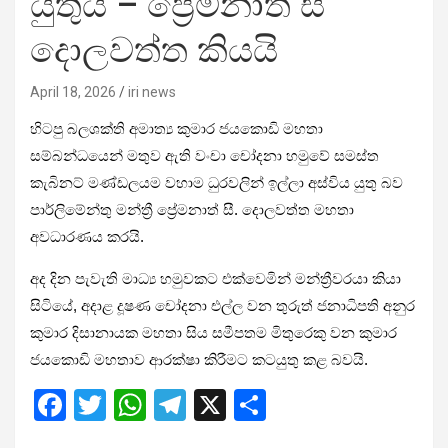
යුතුයි – ප්‍රේමනාත් සී
දොලවත්ත කියයි
April 18, 2026
iri news
හිටපු බලශක්ති අමාත්‍ය කුමාර ජයකොඩි මහතා
සම්බන්ධයෙන් මතුව ඇති වංචා චෝදනා හමුවේ සමස්ත
කැබිනට් මණ්ඩලයම වහාම ධුරවලින් ඉල්ලා අස්විය යුතු බව
පාර්ලිමේන්තු මන්ත්‍රී ප්‍රේමනාත් සී. දොලවත්ත මහතා
අවධාරණය කරයි.
අද දින පැවැති මාධ්‍ය හමුවකට එක්වෙමින් මන්ත්‍රීවරයා කියා
සිටියේ, අදාළ දූෂණ චෝදනා එල්ල වන තුරුත් ජනාධිපති අනුර
කුමාර දිසානායක මහතා සිය සමීපතම මිතුරෙකු වන කුමාර
ජයකොඩි මහතාව ආරක්ෂා කිරීමට කටයුතු කළ බවයි.
F
T
W
T
X
S
a
wi
h
el
h