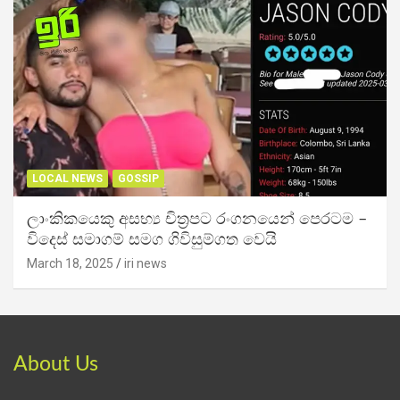
LOCAL NEWS
GOSSIP
ලාංකිකයෙකු අසභ්‍ය චිත්‍රපට රංගනයෙන් පෙරටම –
විදෙස් සමාගම් සමග ගිවිසුම්ගත වෙයි
March 18, 2025
iri news
About Us