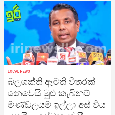
LOCAL NEWS
බලශක්ති ඇමති විතරක්
නෙවෙයි මුළු කැබිනට්
මණ්ඩලයම ඉල්ලා අස් විය