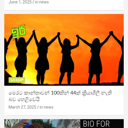
June 1, 2025
iri news
GOSSIP
මෙරට කාන්තාවන් 100කින් 44ක් ක්‍රියාශීලී නැති
බව හෙළිවෙයි
March 27, 2025
iri news