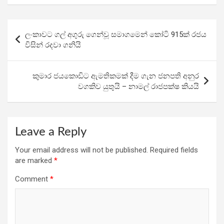
ce
tt
at
e
ar
b
er
s
gr
e
Post
ලංකාවට ගල් අගුරු ගෙන්වූ සමාගමෙන් කෝටි 915ක් රජය
o
A
a
navigation
විසින් රදවා ගනියි
o
p
m
k
p
කුමාර ජයකොඩිට ඇමතිකමක් දීම ගැන ජනපති අනුර
වගකිව යුතුයි – නාමල් රාජපක්ෂ කියයි
Leave a Reply
Your email address will not be published.
Required fields
are marked
*
Comment
*