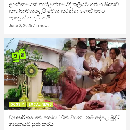
ලාංකිකයෙක් තායිලන්තයේදී කුලියට ගත් ගණිකාව
කාන්තාවක්මදැයි චෙක් කරන්න ගොස් ඔළුව
පැලෙන්න ගුටි කයි
June 2, 2025
iri news
GOSSIP
LOCAL NEWS
ව්‍යාපාරිකයෙක් කෝටි 10ක් වටිනා තම දේපළ බුද්ධ
ශාසනයට පූජා කරයි