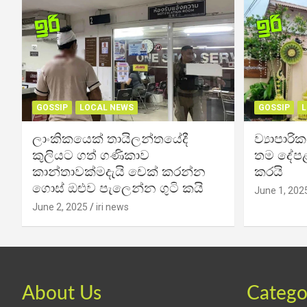
GOSSIP
LOCAL NEWS
GOSSIP
L
ලාංකිකයෙක් තායිලන්තයේදී
ව්‍යාපාර
කුලියට ගත් ගණිකාව
තම දේපළ
කාන්තාවක්මදැයි චෙක් කරන්න
කරයි
ගොස් ඔළුව පැලෙන්න ගුටි කයි
June 1, 202
June 2, 2025
iri news
About Us
Catego