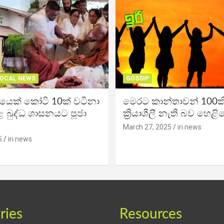
OCAL NEWS
GOSSIP
ිකයෙක් කෝටි 10ක් වටිනා
මෙරට කාන්තාවන් 100කි
 බුද්ධ ශාසනයට පූජා
ක්‍රියාශීලී නැති බව හෙළි
March 27, 2025
iri news
5
iri news
ries
Resources