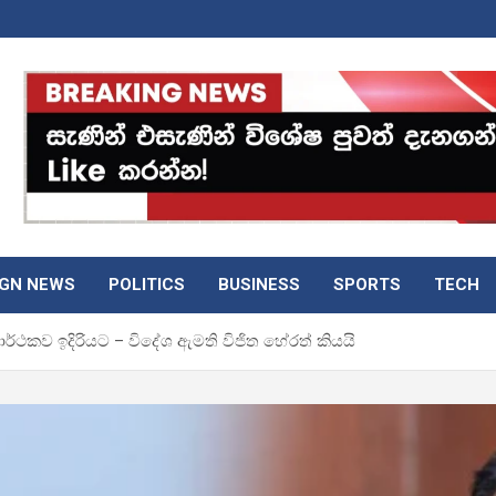
IGN NEWS
POLITICS
BUSINESS
SPORTS
TECH
සාර්ථකව ඉදිරියට – විදේශ ඇමති විජිත හේරත් කියයි