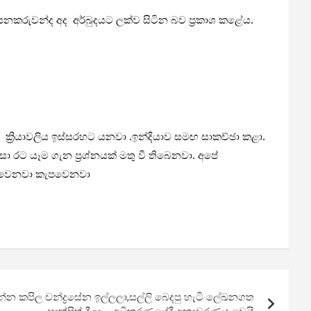
යනකරුවන්ද අද අර්බුදයට ලක්ව සිටින බව ප්‍රකාශ කළේය.
ක්‍රියාවලිය ඉස්සරහට යනවා .ඉන්දියාව සමඟ සාකච්ඡා කළා.
සා රට යෑම ගැන ප්‍රශ්නයක් මතු වී තිබෙනවා. අපේ
ප වෙනවා කැපවෙනවා
්න කපිල චන්ද්‍රසේන ඉල්ලලා,සල්ලි බෙදපු හැටි ලේඛනගත