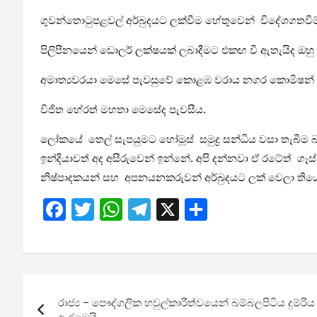
ගුවන්තොටුපළවල් අර්බුදයට ලක්වීම හේතුවෙන් විදේශගතවීම් 
පිලිපීනයෙන් ඩොලර් ලක්ෂයක් ලබාදීමට එකඟ වී ඇතැයිද ඔහු
අමාත්‍යවරයා මෙසේ පැවසුවේ කොළඹ වරාය නගර කොමිෂන් ස
විජිත හේරත් මහතා මෙසේද පැවසීය.
ලෝකයේ තෙල් සැපයුමට හෝමූස් සමුද්‍ර සන්ධිය වසා තැබීම 
ඉන්දියාවත් අද අසීරුවෙන් ඉන්නේ. අපි දන්නවා ඒ රටේත් ගෑස්
නිෂ්පාදකයන් සහ අපනයනකරුවන් අර්බුදයට ලක් වෙලා ත
F
T
W
T
X
S
a
wi
h
el
h
ce
tt
at
e
ar
b
er
s
gr
e
Post
o
A
a
රාජ්‍ය – පෞද්ගලික හවුල්කාරීත්වයෙන් බම්බලපිටිය දුම
navigation