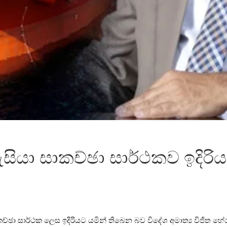
ුසියා සාකච්ඡා සාර්ථකව ඉදිරි
ා සාර්ථක ලෙස ඉදිරියට යමින් තිබෙන බව විදේශ අමාත්‍ය විජිත හේරත්