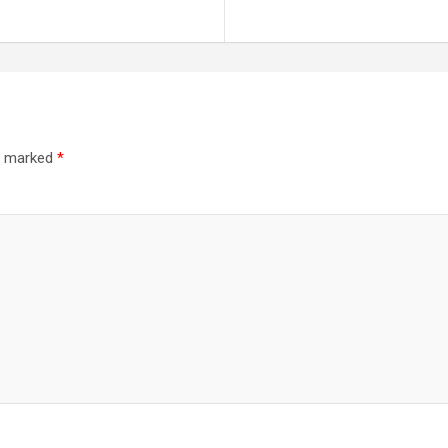
re marked
*