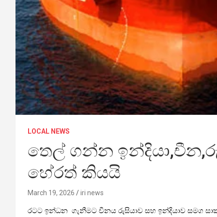
LOCAL NEWS
තෙල් ගන්න ඉන්දියා,චීන,ර
හේරත් කියයි
March 19, 2026
iri news
රටට ඉන්ධන ගැනීමට චීනය රුසියාව සහ ඉන්දියාව සමග සාකච්ඡ