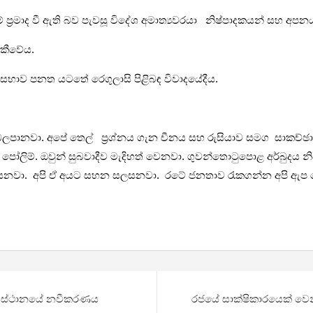
ප්‍රමාද වී ඇති බව පැවසූ විදේශ අමාත්‍යවරයා නිෂ්පාදකයන් සහ අපන
 කීවේය.
භාව පනත යටතේ රෙගුලාසි පිළිබඳ විවාදයේදීය.
බලපානවා. අපේ තෙල් ප්‍රශ්නය ගැන චීනය සහ රුසියාව සමග සාකච්ඡා 
 පෝලිම්. ඔවුන් සුබවාදීව මැදිහත් වෙනවා. ගුවන්තොටුපොළ අර්බුදය නි
ියෙනවා. අපි ඒ අයට සහන සලසනවා. රටේ ජනතාව රැකගන්න අපි ඇ
්රිය ස්ථානයේ නවීකරණය
රජයේ සාක්ෂිකාරයෙක් වෙන