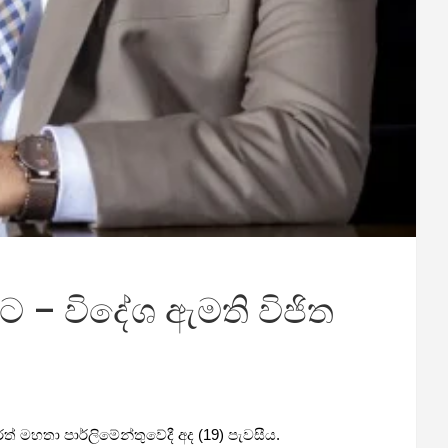
යට – විදේශ ඇමති විජිත
 මහතා පාර්ලිමේන්තුවේදී අද (19) පැවසීය.