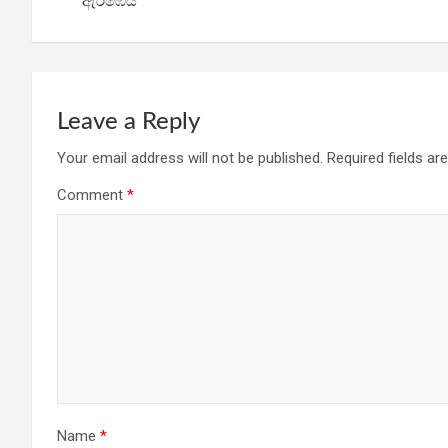
o
p
m
ඇරඹෙයි
k
p
Leave a Reply
Your email address will not be published.
Required fields a
Comment
*
Name
*