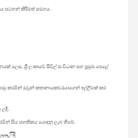
කය සටහන් කිරීමත් සමගය.
ක් ලෙස, ශ්‍රී ලංකාවේ සිවිල් සංවිධාන සහ ප්‍රමුඛ පෙළේ
යොමු කරමින් ඔවුන් කතානායකවරයාගෙන් ඉල්ලීමක් කර
ලදී.
කරමින් සිය සහතිකය යොදනු ලැබ තිබේ.
මතයි