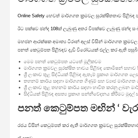
Online Safety හෙවත් මාර්ගගත ක්‍රමවල සුරක්ෂිතතාව පිළිබඳ
ඊට පක්ෂව ඡන්ද 108ක් ලැබුණු අතර විපක්ෂව ලැබුණු ඡන්ද සංඛ්
මහජන ආරක්ෂක අමාත්‍ය ටිරාන් අලස් විසින් මාර්ගගත ක්‍රමවල
පනත් කෙටුම්පත පිළිබඳව දැඩි විරෝධයක් එල්ල කර ඇති පසුබිම
මෙම පනත් කෙටුම්පත යටතේ මූලිකවම
මාර්ගගත ක්‍රමවල සුරක්ෂිත භාවය පිළිබඳ කොමිෂන් සභාව ප
ශ්‍රී ලංකාව තුළ සිද්ධියක් පිළිබඳ ඇතැම් ප්‍රකාශ මාර්ගග
තහනම් කාර්ය සඳහා මාර්ගගත ගිණුම් සහ ව්‍යාජ මාර්ගගත 
ශ්‍රී ලංකාව තුළ තහනම් කාර්ය සඳහා භාවිත කරනු ලබන මාර
සිද්ධියක් පිළිබඳ අසත්‍ය ප්‍රකාශ සන්නිවේදනය කිරීමට මු
පනත් කෙටුම්පත මඟින් ‘ වැ
රජය විසින් කෙටුම්පත් කර ඇති මාර්ගගත ක්‍රමවල සුරක්ෂිතභා