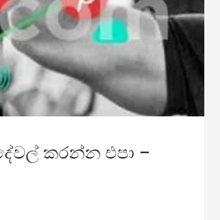
ේ දේවල් කරන්න එපා –