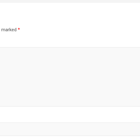
re marked
*