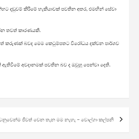
 දඬුවම් කිරිමේ හැකියාවක් පවතින අතර, එමඟින් සේවා
කරන තවත් කාරණයකි.
තවත් කරුණක් බවද මෙම කෙටුම්පතට විරෝධය දක්වන පාර්ශව
් ඇතිවීමේ අවදානමක් පවතින බව ද ඔවුහූ පෙන්වා දෙති.
වෙනුවෙන්ම ජීවත් වෙන තැන මම නැහැ – වොල්ගා කල්පනි