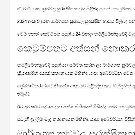
ඒ, මාර්ගගත ක්‍රමවල සුරක්ෂිතභාවය පිළිබඳ පනත් කෙටුම්ප
2024 අංක 9 දරන මාර්ගගත ක්‍රමවල සුරක්ෂිත භාවය පිළිබ
මෙම පනත් කෙටුම්පත පසුගිය 24 වනදා පාර්ලිමේන්තුවේදී වැ
කෙටුම්පතට අත්සන් නොකරන්න
පාර්ලිමේන්තුවේදී පසුගියදා සම්මත කරන ලද මාර්ගගත ක්‍රමවල 
ක්‍රියාකාරීන් රැසක් කතානායක මහින්ද යාපා අබේවර්ධන වෙත 
ශ්‍රේෂ්ඨාධිකරණයේ නියෝග අකුරටම පිළිපදින තුරු ඔන්ලයි
තිබුණි.
ඊට අමතරව දේශපාලන පක්ෂ කිහිපයක් විසින්ද මෙම කෙටුම්ප
එවැනි ඉල්ලීම් මැද කතානායක මහින්ද යාපා අබේවර්ධන විසි
මාර්ගගත ක්‍රමවල සුරක්ෂිතභ