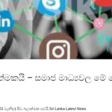
යාත්මකයි – සමාජ මාධ්‍යවල ම
1 වැනිදා) සිට බලාත්මක වෙයි.Sri Lanka Latest News