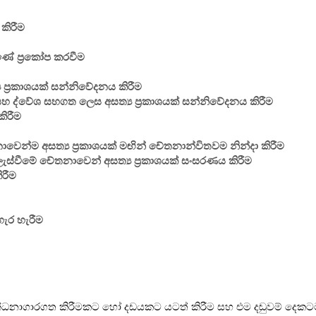
 කිරීම
රුණේ ප්‍රකෝප කරවීම
ප්‍රකාශයක් සන්නිවේදනය කිරීම
් සහ ද්වේශ සහගත ලෙස අසත්‍ය ප්‍රකාශයක් සන්නිවේදනය කිරීම
කිරීම
ාවෙන්ම අසත්‍ය ප්‍රකාශයක් මඟින් චේතනාන්විතවම නින්දා කිරීම
ැලැස්වීමේ චේතනාවෙන් අසත්‍ය ප්‍රකාශයක් සංසරණය කිරීම
ිරීම
ැර හැරීම
ධනාගාරගත කිරීමකට හෝ දඩයකට යටත් කිරීම සහ එම දඬුවම් දෙකටම 