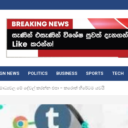
IGN NEWS
POLITICS
BUSINESS
SPORTS
TECH
ාජ මාධ්‍යවල මේ දේවල් කරන්න එපා – කරොත් හිරේටම යවයි