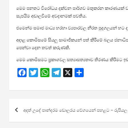
මෙම පනතට විරෝධය දක්වන පාර්ශව මතුකරන කාරණයක් වන්න
සැපයිම අඩාලවීමේ අවදානමක් පවතිය.
එමෙන්ම සමාජ මාධ්‍ය හරහා ව්‍යපාරවල නිරත පුදගලයන් හ
අදාළ කොමිසමේ සියලු සාමාජිකයන් පත් කිරීමේ බලය ජනා
පෙන්වා දෙන තවත් කරුණකි.
මෙම කොමිසමට ප්‍රකාශවල සත්‍යාසත්‍යතාව තීරණය කිරීමට ඉඩ
F
T
W
T
X
S
a
wi
h
el
h
ce
tt
at
e
ar
b
er
s
gr
e
Post
o
A
a
අදත් උදේ පාන්දරම ඩොලරය වේගයෙන් පහළට – රුපියල 
navigation
o
p
m
k
p