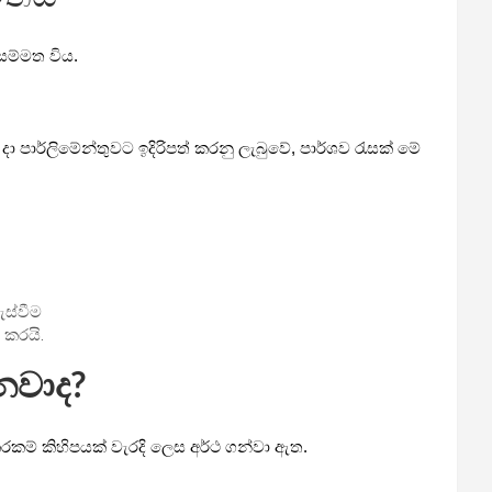
සම්මත විය.
ා පාර්ලිමේන්තුවට ඉදිරිපත් කරනු ලැබුවේ, පාර්ශව රැසක් මේ
ැස්වීම
 කරයි.
නවාද?
කරකම් කිහිපයක් වැරදි ලෙස අර්ථ ගන්වා ඇත.