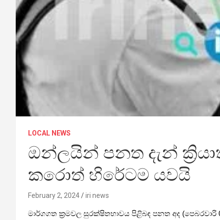
LOCAL NEWS
ඔන්ලයින් පනත දැන් ක්‍රි
කරොත් හිරේටම යවයි
February 2, 2024
iri news
මාර්ගගත ක්‍රමවල සුරක්ෂිතභාවය පිළිබඳ පනත අද (පෙබරවාරි 0