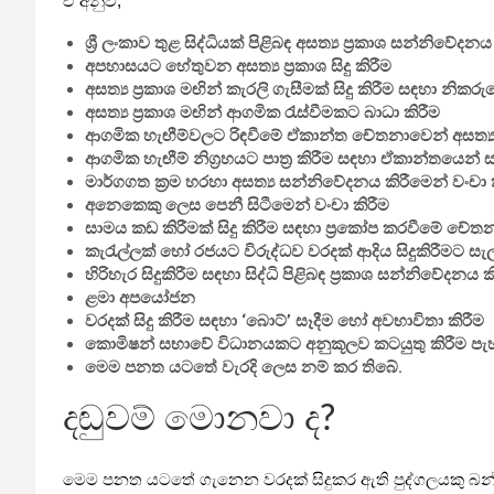
ඒ අනුව,
ශ්‍රී ලංකාව තුළ සිද්ධියක් පිළිබඳ අසත්‍ය ප්‍රකාශ සන්නිවේදනය
අපහාසයට හේතුවන අසත්‍ය ප්‍රකාශ සිදු කිරීම
අසත්‍ය ප්‍රකාශ මඟින් කැරලි ගැසීමක් සිදු කිරීම සඳහා නික
අසත්‍ය ප්‍රකාශ මඟින් ආගමික රැස්වීමකට බාධා කිරීම
ආගමික හැඟීම්වලට රිඳවීමේ ඒකාන්ත චේතනාවෙන් අසත්‍ය 
ආගමික හැඟීම් නිග්‍රහයට පාත්‍ර කිරීම සඳහා ඒකාන්තයෙන
මාර්ගගත ක්‍රම හරහා අසත්‍ය සන්නිවේදනය කිරීමෙන් වංචා 
අනෙකෙකු ලෙස පෙනී සිටීමෙන් වංචා කිරීම
සාමය කඩ කිරීමක් සිදු කිරීම සඳහා ප්‍රකෝප කරවීමේ චේතන
කැරැල්ලක් හෝ රජයට විරුද්ධව වරදක් ආදිය සිදුකිරීමට ස
හිරිහැර සිදුකිරීම සඳහා සිද්ධි පිළිබඳ ප්‍රකාශ සන්නිවේදනය ක
ළමා අපයෝජන
වරදක් සිදු කිරීම සඳහා ‘බොට්’ සෑදීම හෝ අවභාවිතා කිරීම
කොමිෂන් සභාවේ විධානයකට අනුකූලව කටයුතු කිරීම පැහ
මෙම පනත යටතේ වැරදි ලෙස නම් කර තිබේ.
දඬුවම් මොනවා ද?
මෙම පනත යටතේ ගැනෙන වරදක් සිදුකර ඇති පුද්ගලයකු බන්