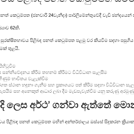
 පනත් කෙටුම්පත (ජනවාරි 24වැනිදා) පාර්ලිමේන්තුවේදී වැඩි ඡන්දයෙන් 
‍යාව 62කි.
 සුරක්ෂිතභාවය පිළිබඳ පනත් කෙටුම්පත පළමු වර කියවීම සඳහා පසුගිය ද
ක් තුළයි.
ිහිටුවීම
ත ලෙස සන්නිවේදනය කිරීම තහනම් කිරීමට විධිවිධාන සැලසීම
ගිණුම් භාවිතය වැළැක්වීම
්ගත ස්ථාන හඳුනා ගැනීම සහ ප්‍රකාශයට පත් කිරීම සඳහා විධිවිධාන සැල
දල් සැපයීම සහ අනෙකුත් ආධාර ලබා දීම මැඩපැවැත්වීම යනු කරුණු අරමුණු
රදි ලෙස අර්ථ’ ගන්වා ඇත්තේ මො
වය පිළිබඳ පනත් කෙටුම්පත මඟින් අන්තර්ජාලය ඔස්සේ සිදුකරන ක්‍රියා