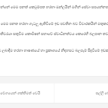
ේ මෙම පනත් කෙටුම්පත හරහා ඔන්ලයින් මගින් සේවා සපයන්නන්හට
ට ද මෙම පනත හරහා ගැටලු ඇතිවීමේ ඉඩ පවතින බව විචාරකයින් මතු
ධිපතිවරයා සතුවීම කොමිෂන් සභාවේ ස්වාධීනත්වය කෙරෙහි බලපාන 
 ලබාදීම හරහා භාෂණයේ හා ප්‍රකාශයේ නිදහසට බලපෑම් සිදුවීමේ ඉඩක
වේගයෙන් ශක්තිමත් වෙයි
සල්ලි 