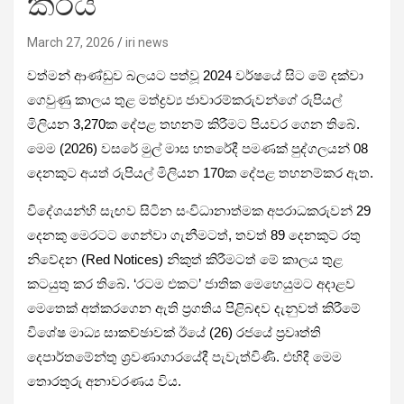
කරයි
March 27, 2026
iri news
වත්මන් ආණ්ඩුව බලයට පත්වූ 2024 වර්ෂයේ සිට මේ දක්වා
ගෙවුණු කාලය තුළ මත්ද්‍රව්‍ය ජාවාරම්කරුවන්ගේ රුපියල්
මිලියන 3,270ක දේපළ තහනම් කිරීමට පියවර ගෙන තිබේ.
මෙම (2026) වසරේ මුල් මාස හතරේදී පමණක් පුද්ගලයන් 08
දෙනකුට අයත් රුපියල් මිලියන 170ක දේපළ තහනම්කර ඇත.
විදේශයන්හි සැඟව සිටින සංවිධානාත්මක අපරාධකරුවන් 29
දෙනකු මෙරටට ගෙන්වා ගැනීමටත්, තවත් 89 දෙනකුට රතු
නිවේදන (Red Notices) නිකුත් කිරීමටත් මේ කාලය තුළ
කටයුතු කර තිබේ. ‘රටම එකට’ ජාතික මෙහෙයුමට අදාළව
මෙතෙක් අත්කරගෙන ඇති ප්‍රගතිය පිළිබඳව දැනුවත් කිරීමේ
විශේෂ මාධ්‍ය සාකච්ඡාවක් ඊයේ (26) රජයේ ප්‍රවෘත්ති
දෙපාර්තමේන්තු ශ්‍රවණාගාරයේදී පැවැත්විණි. එහිදී මෙම
තොරතුරු අනාවරණය විය.