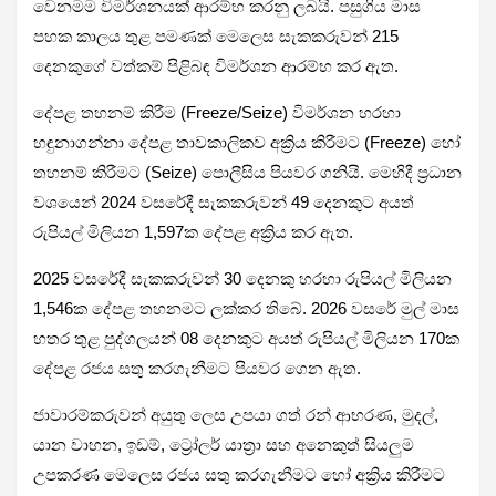
වෙනමම විමර්ශනයක් ආරම්භ කරනු ලබයි. පසුගිය මාස
පහක කාලය තුළ පමණක් මෙලෙස සැකකරුවන් 215
දෙනකුගේ වත්කම් පිළිබඳ විමර්ශන ආරම්භ කර ඇත.
දේපළ තහනම් කිරීම (Freeze/Seize) විමර්ශන හරහා
හඳුනාගන්නා දේපළ තාවකාලිකව අක්‍රිය කිරීමට (Freeze) හෝ
තහනම් කිරීමට (Seize) පොලීසිය පියවර ගනියි. මෙහිදී ප්‍රධාන
වශයෙන් 2024 වසරේදී සැකකරුවන් 49 දෙනකුට අයත්
රුපියල් මිලියන 1,597ක දේපළ අක්‍රිය කර ඇත.
2025 වසරේදී සැකකරුවන් 30 දෙනකු හරහා රුපියල් මිලියන
1,546ක දේපළ තහනමට ලක්කර තිබේ. 2026 වසරේ මුල් මාස
හතර තුළ පුද්ගලයන් 08 දෙනකුට අයත් රුපියල් මිලියන 170ක
දේපළ රජය සතු කරගැනීමට පියවර ගෙන ඇත.
ජාවාරම්කරුවන් අයුතු ලෙස උපයා ගත් රන් ආභරණ, මුදල්,
යාන වාහන, ඉඩම්, ට්‍රෝලර් යාත්‍රා සහ අනෙකුත් සියලුම
උපකරණ මෙලෙස රජය සතු කරගැනීමට හෝ අක්‍රිය කිරීමට