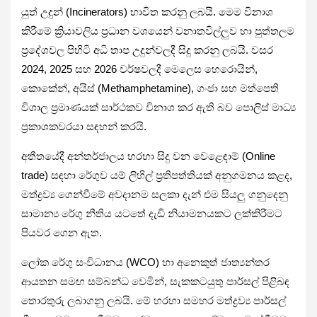
යුත් උදුන් (Incinerators) භාවිත කරනු ලබයි. මෙම විනාශ
කිරීමේ ක්‍රියාවලිය ප්‍රධාන වශයෙන් වනාතවිල්ලුව හා පුත්තලම
ප්‍රදේශවල පිහිටි අධි තාප උදුන්වලදී සිදු කරනු ලබයි. වසර
2024, 2025 සහ 2026 වර්ෂවලදී මෙලෙස හෙරොයින්,
කොකේන්, අයිස් (Methamphetamine), ගංජා සහ මත්පෙති
විශාල ප්‍රමාණයක් සාර්ථකව විනාශ කර ඇති බව පොලිස් මාධ්‍ය
ප්‍රකාශකවරයා සඳහන් කරයි.
අතීතයේදී අන්තර්ජාලය හරහා සිදු වන වෙළෙඳාම් (Online
trade) සඳහා රේගුව යම් ලිහිල් ප්‍රතිපත්තියක් අනුගමනය කළද,
මත්ද්‍රව්‍ය ගෙන්වීමේ අවදානම සලකා දැන් එම සියලු ගනුදෙනු
සාමාන්‍ය රේගු නීතිය යටතේ දැඩි නියාමනයකට ලක්කිරීමට
පියවර ගෙන ඇත.
ලෝක රේගු සංවිධානය (WCO) හා අනෙකුත් ජාත්‍යන්තර
ආයතන සමඟ සම්බන්ධ වෙමින්, සැකකටයුතු පාර්සල් පිළිබඳ
තොරතුරු ලබාගනු ලබයි. මේ හරහා සමහර මත්ද්‍රව්‍ය පාර්සල්