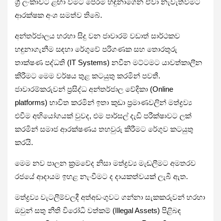
ශ්‍රී ලංකාවට ළඟා වීමට පෙරම හඳුනාගෙන ඒවා නැවැත්වීමට
ආරක්ෂක අංශ සමත්ව තිබේ.
අන්තර්ජාලය හරහා සිදු වන ජාවාරම් වඩාත් සාර්ථකව
හඳුනාගැනීම සඳහා රේගුවේ පරිගණක සහ තොරතුරු
තාක්ෂණ පද්ධති (IT Systems) නවීන මට්ටමට යාවත්කාලීන
කිරීමට මෙම වර්ෂය තුළ කටයුතු කරමින් පවතී.
ජාවාරම්කරුවන් ප්‍රසිද්ධ අන්තර්ජාල වේදිකා (Online
platforms) භාවිත කරමින් ඉතා කුඩා ප්‍රමාණවලින් මත්ද්‍රව්‍ය
එවීම අභියෝගයක් වුවද, එම පාර්සල් දැඩි පරීක්ෂාවට ලක්
කරමින් සමාජ ආරක්ෂණය තහවුරු කිරීමට රේගුව කටයුතු
කරයි.
මෙම නව පාලන ක්‍රමවේද නිසා මත්ද්‍රව්‍ය මැඬලීමට අමතරව
රජයේ ආදායම ඉහළ නැංවීමට ද දායකත්වයක් ලැබී ඇත.
මත්ද්‍රව්‍ය වැටලීම්වලදී අත්අඩංගුවට ගන්නා සැකකරුවන් හරහා
ඔවුන් සතු නීති විරෝධි වත්කම් (Illegal Assets) පිළිබඳ