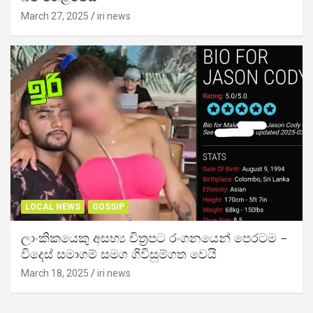
March 27, 2025
iri news
LOCAL NEWS
GOSSIP
ලාංකිකයෙකු අසභ්‍ය චිත්‍රපට රංගනයෙන් පෙරටම –
විදෙස් සමාගම් සමග ගිවිසුම්ගත වෙයි
March 18, 2025
iri news