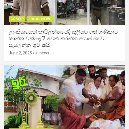
GOSSIP
LOCAL NEWS
ලාංකිකයෙක් තායිලන්තයේදී කුලියට ගත් ගණිකාව
කාන්තාවක්මදැයි චෙක් කරන්න ගොස් ඔළුව
පැලෙන්න ගුටි කයි
June 2, 2025
iri news