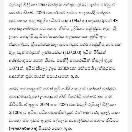
රුපියල් බිලියන 25ක මත්ද්‍රව්‍ය අත්අඩංගුවට ගැනීමට ඔවුන්
සමත්ව තිබේ. 2026 වසරේ මේ දක්වා කාලයේදී මත්ද්‍රව්‍ය
ප්‍රවාහනය කළ බහුදින ධීවර යාත්‍රා 09ක් හා සැකකරුවන් 49
දෙනකු අත්අඩංගුවට ගෙන නීතිය ඉදිරියට පමුණුවා ඇත. ශ්‍රී
ලංකා පොලීසිය, විශේෂ කාර්ය බළකාය සහ බුද්ධි අංශ
ඒකාබද්ධව ක්‍රියාත්මක කළ මෙහෙයුම් හරහා පසුගිය මාස පහ
තුළ සැකකරුවන් ලක්ෂයකට (100,000) අධික පිරිසක්
අත්අඩංගුවට ගෙන තිබේ. මෙහිදී හෙරොයින් කිලෝ ග්‍රෑම්
1,071ක්, අයිස් කිලෝ ග්‍රෑම් 938ක් සහ මත්පෙති ලක්ෂයකට
ආසන්න ප්‍රමාණයක් සොයාගෙන ඇත.
මෙම මෙහෙයුමේ තවත් සුවිශේෂී අංගයක් වන්නේ මත්ද්‍රව්‍ය
ජාවාරම්කරුවන් උපයාගත් නීති විරෝධි වත්කම් තහනම්
කිරීමයි. ඒ අනුව 2024 සහ 2025 වසරවලදී රුපියල් මිලියන
3,100කට අධික වටිනාකමකින් යුත් රන් ආභරණ, මුදල්, යාන
වාහන සහ ඉඩම් ඇතුළු දේපළ තාවකාලිකව තහනම් කිරීමට
(Freeze/Seize) පියවර ගෙන ඇත.