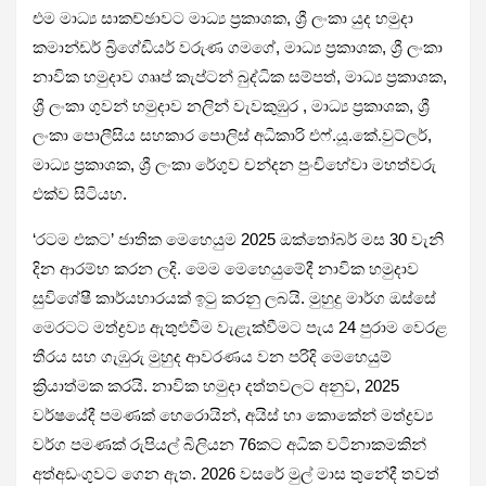
එම මාධ්‍ය සාකච්ඡාවට මාධ්‍ය ප්‍රකාශක, ශ්‍රී ලංකා යුද හමුදා
කමාන්ඩර් බ්‍රිගේඩියර් වරුණ ගමගේ, මාධ්‍ය ප්‍රකාශක, ශ්‍රී ලංකා
නාවික හමුදාව ගෲප් කැප්ටන් බුද්ධික සම්පත්, මාධ්‍ය ප්‍රකාශක,
ශ්‍රී ලංකා ගුවන් හමුදාව නලින් වැවකුඹුර , මාධ්‍ය ප්‍රකාශක, ශ්‍රී
ලංකා පොලීසිය සහකාර පොලිස් අධිකාරි එෆ්.යූ.කේ.වුට්ලර්,
මාධ්‍ය ප්‍රකාශක, ශ්‍රී ලංකා රේගුව චන්දන පුංචිහේවා මහත්වරු
එක්ව සිටියහ.
‘රටම එකට’ ජාතික මෙහෙයුම 2025 ඔක්තෝබර් මස 30 වැනි
දින ආරම්භ කරන ලදි. මෙම මෙහෙයුමේදී නාවික හමුදාව
සුවිශේෂී කාර්යභාරයක් ඉටු කරනු ලබයි. මුහුදු මාර්ග ඔස්සේ
මෙරටට මත්ද්‍රව්‍ය ඇතුළුවීම වැළැක්වීමට පැය 24 පුරාම වෙරළ
තීරය සහ ගැඹුරු මුහුද ආවරණය වන පරිදි මෙහෙයුම්
ක්‍රියාත්මක කරයි. නාවික හමුදා දත්තවලට අනුව, 2025
වර්ෂයේදී පමණක් හෙරොයින්, අයිස් හා කොකේන් මත්ද්‍රව්‍ය
වර්ග පමණක් රුපියල් බිලියන 76කට අධික වටිනාකමකින්
අත්අඩංගුවට ගෙන ඇත. 2026 වසරේ මුල් මාස තුනේදී තවත්