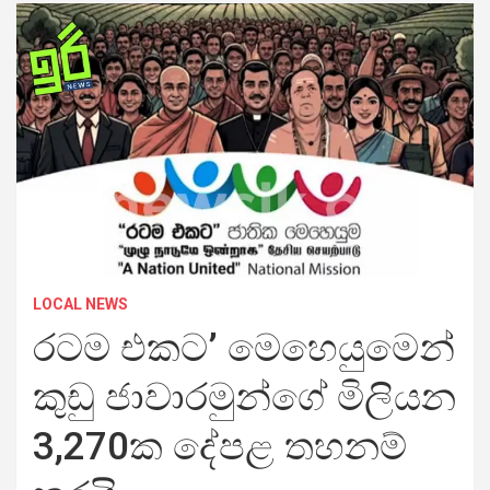
LOCAL NEWS
රටම එකට’ මෙහෙයුමෙන්
කුඩු ජාවාරමුන්ගේ මිලියන
3,270ක දේපළ තහනම්