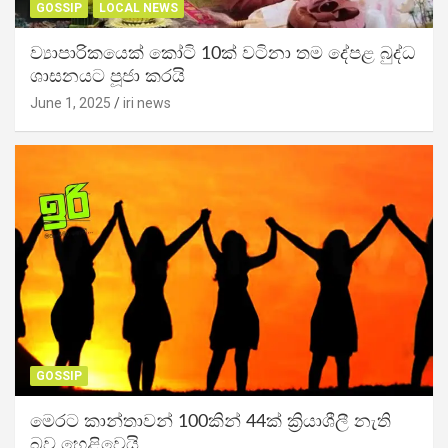
GOSSIP
LOCAL NEWS
ව්‍යාපාරිකයෙක් කෝටි 10ක් වටිනා තම දේපළ බුද්ධ
ශාසනයට පූජා කරයි
June 1, 2025
iri news
GOSSIP
මෙරට කාන්තාවන් 100කින් 44ක් ක්‍රියාශීලී නැති
බව හෙළිවෙයි