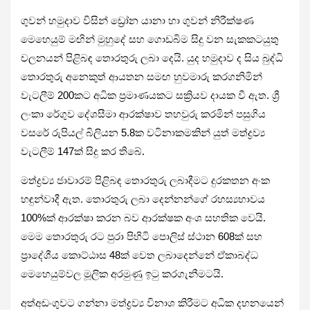
ගුවන් හමුදාව විසින් ඩ්‍රෝන යානා හා ගුවන් නිරීක්ෂණ
මෙහෙයුම් මඟින් මුහුදේ සහ ගොඩබිම සිදු වන සැකකටයුතු
චලනයන් පිළිබඳ තොරතුරු ලබා දෙයි. යුද හමුදාව ද සිය බුද්ධි
තොරතුරු අනෙකුත් ආයතන සමඟ හුවමාරු කරගනිමින්
වැටලීම් 200කට අධික ප්‍රමාණයකට සක්‍රියව දායක වී ඇත. ශ්‍රී
ලංකා රේගුව දේශසීමා ආරක්ෂාව තහවුරු කරමින් පසුගිය
වසරේ රුපියල් බිලියන 5.8ක වටිනාකමකින් යුත් මත්ද්‍රව්‍ය
වැටලීම් 147ක් සිදු කර තිබේ.
මත්ද්‍රව්‍ය ජාවාරම් පිළිබඳ තොරතුරු ලබාදීමට දුරකතන අංක
හඳුන්වාදී ඇත. තොරතුරු ලබා දෙන්නන්ගේ රහස්‍යභාවය
100%ක් ආරක්ෂා කරන බව ආරක්ෂක අංශ සහතික වෙයි.
මෙම තොරතුරු රට පුරා පිහිටි පොලිස් ස්ථාන 608ක් සහ
ප්‍රාදේශීය කොට්ඨාස 48ක් වෙත ලබාදෙන්නේ ඒකාබද්ධ
මෙහෙයුම්වල මූලික අරමුණු ඉටු කරගැනීමටයි.
අත්අඩංගුවට ගන්නා මත්ද්‍රව්‍ය විනාශ කිරීමට අධික දහනයෙන්