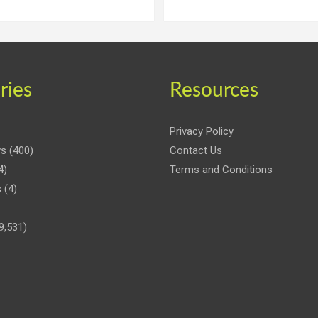
ries
Resources
Privacy Policy
ws
(400)
Contact Us
4)
Terms and Conditions
s
(4)
9,531)