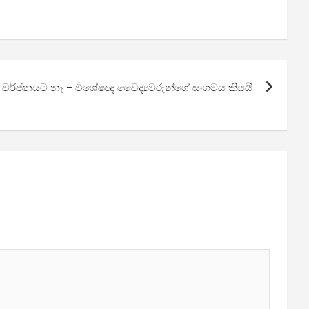
 වර්ජනයට නෑ – විශේෂඥ වෛද්‍යවරුන්ගේ සංගමය කියයි