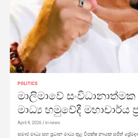
POLITICS
මාලිමාවේ සංවිධානාත්මක
මාධ්‍ය හමුවේදී මහාචාර්ය 
April 4, 2026
iri news
සමාජ මාධ්‍ය සහ ප්‍රධාන මාධ්‍ය තුළ විපක්ෂ නායක සජිත්