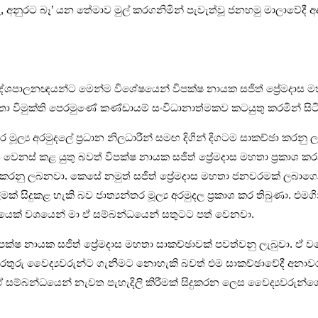
අනුරට බෑ’ යන තේමාව මුල් කරගනිමින් පැවැත්වූ ජනහමු මාලාවේදී අදහස
පාලනඥයන්ට මෙන්ම විශේෂයෙන් විපක්ෂ නායක සජිත් ප්‍රේමදාස මහතා
ිමුක්ති පෙරමුණේ කණ්ඩායම් සංවිධානාත්මකව කටයුතු කරමින් සිට
තර මූල්‍ය අරමුදලේ ප්‍රධාන නිලධාරීන් සමඟ දිගින් දිගටම සාකච්ඡා 
ර්ගය වෙනස් කළ යුතු බවත් විපක්ෂ නායක සජිත් ප්‍රේමදාස මහතා ප්‍
කාශ කරනු ලබනවා. කෙසේ නමුත් සජිත් ප්‍රේමදාස මහතා ජනවරමක් ලබාගෙ
ුකළ හැකි බව ජාත්‍යන්තර මූල්‍ය අරමුදල ප්‍රකාශ කර තිබුණා. එමගින් 
යෙක් වශයෙන් මා ඒ සම්බන්ධයෙන් සතුටට පත් වෙනවා.
ිපක්ෂ නායක සජිත් ප්‍රේමදාස මහතා සාකච්ඡාවක් පවත්වනු ලැබුවා.
ොරතුරු වෛද්‍යවරුන්ට ගැනීමට නොහැකි බවත් එම සාකච්ඡාවේදී අනා
 සම්බන්ධයෙන් නැවත පැහැදිලි කිරීමක් සිදුකරන ලෙස වෛද්‍යවරුන්ගෙන්