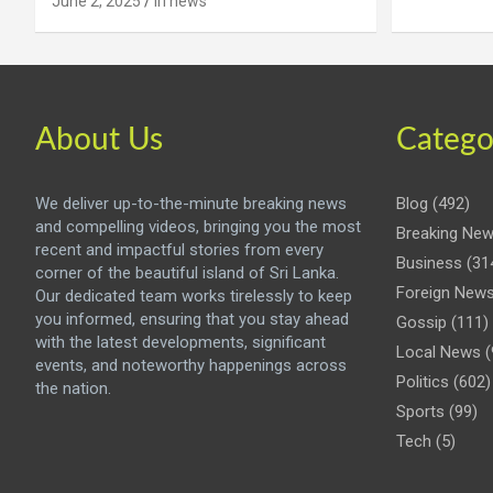
June 2, 2025
iri news
About Us
Catego
We deliver up-to-the-minute breaking news
Blog
(492)
and compelling videos, bringing you the most
Breaking Ne
recent and impactful stories from every
Business
(31
corner of the beautiful island of Sri Lanka.
Foreign New
Our dedicated team works tirelessly to keep
you informed, ensuring that you stay ahead
Gossip
(111)
with the latest developments, significant
Local News
(
events, and noteworthy happenings across
Politics
(602)
the nation.
Sports
(99)
Tech
(5)