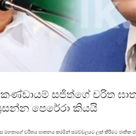
 කණ්ඩායම් සජිත්ගේ චරිත ඝ
ප්‍රසන්න පෙරේරා කියයි
 ප්‍රේමදාස මහතාගේ චරිතය ඝාතනය කරමින් සමච්චලයට ලක් කිරීමට ජා