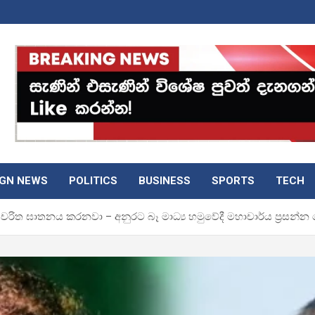
IGN NEWS
POLITICS
BUSINESS
SPORTS
TECH
රිත ඝාතනය කරනවා – අනුරට බෑ මාධ්‍ය හමුවේදී මහාචාර්ය ප්‍රසන්න 