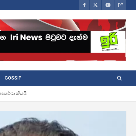
GOSSIP
පෙරේරා කියයි