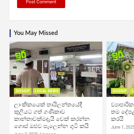
You May Missed
GOSSIP
LOCAL NEWS
GOSSIP
L
ලාංකිකයෙක් තායිලන්තයේදී
ව්‍යාපාර
කුලියට ගත් ගණිකාව
තම දේපළ
කාන්තාවක්මදැයි චෙක් කරන්න
කරයි
ගොස් ඔළුව පැලෙන්න ගුටි කයි
June 1, 202