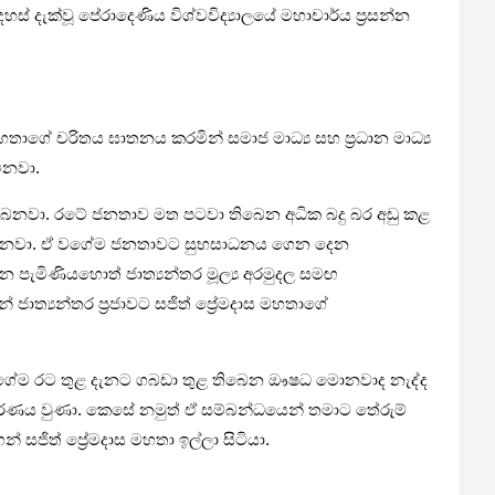
් දැක්වූ පේරාදෙණිය විශ්වවිද්‍යාලයේ මහාචාර්ය ප්‍රසන්න
ගේ චරිතය ඝාතනය කරමින් සමාජ මාධ්‍ය සහ ප්‍රධාන මාධ්‍ය
ිනවා.
කරනු ලබනවා. රටේ ජනතාව මත පටවා තිබෙන අධික බදු බර අඩු කළ
රකාශ කරනවා. ඒ වගේම ජනතාවට සුභසාධනය ගෙන දෙන
න පැමිණියහොත් ජාත්‍යන්තර මූල්‍ය අරමුදල සමඟ
ජාත්‍යන්තර ප්‍රජාවට සජිත් ප්‍රේමදාස මහතාගේ
 ඒ වගේම රට තුළ දැනට ගබඩා තුළ තිබෙන ඖෂධ මොනවාද නැද්ද
වරණය වුණා. කෙසේ නමුත් ඒ සම්බන්ධයෙන් තමාට තේරුම්
 සජිත් ප්‍රේමදාස මහතා ඉල්ලා සිටියා.