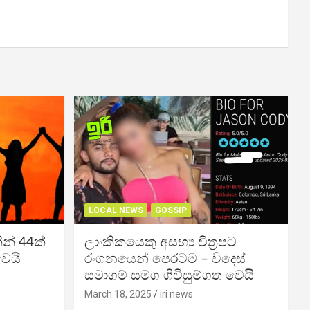
LOCAL NEWS
GOSSIP
න් 44ක්
ලාංකිකයෙකු අසභ්‍ය චිත්‍රපට
වෙයි
රංගනයෙන් පෙරටම – විදෙස්
සමාගම් සමග ගිවිසුම්ගත වෙයි
March 18, 2025
iri news