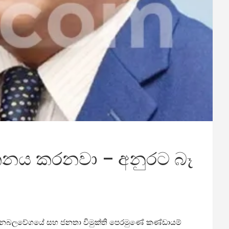
ාතනය කරනවා – අනුරට බෑ
තික ජනබලවේගයේ සහ ජනතා විමුක්ති පෙරමුණේ කණ්ඩායම්