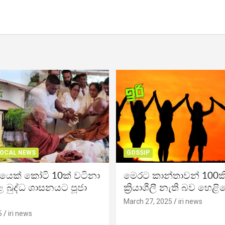
OCAL NEWS
GOSSIP
ිකයෙක් කෝටි 10ක් වටිනා
මෙරට කාන්තාවන් 100කි
 බුද්ධ ශාසනයට පූජා
ක්‍රියාශීලී නැති බව හෙළි
March 27, 2025
iri news
5
iri news