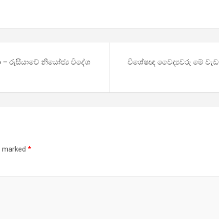
 රුසියාවේ නියෝජ්‍ය විදේශ
විශේෂඥ වෛද්‍යවරු මේ වැඩ
re marked
*