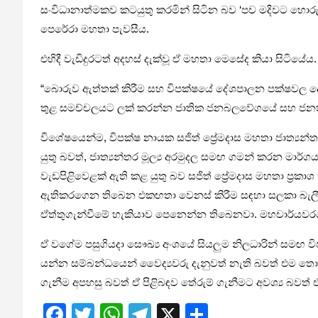
සංවිධානාත්මකව කටයුතු කරමින් සිටින බව ‘පච මදිවට හොරු, 
පෙරේරා මහතා පැවසීය.
එහිදී වැඩිදුරටත් අදහස් දැක්වූ ඒ මහතා මෙසේද කියා සිටියේය.
“බොරුව ඇත්තක් කිරීම සහ විපක්ෂයේ දේශපාලන පක්ෂවල දේශ
තුළ සමච්චලයට ලක් කරන්න ජාතික ජනබලවේගයේ සහ ජනතා ව
විශේෂයෙන්ම, විපක්ෂ නායක සජිත් ප්‍රේමදාස මහතා ජාත්‍යන්
යුතු බවත්, ජාත්‍යන්තර මූල්‍ය අරමුදල සමඟ ගමන් කරන මා
වැඩපිළිවෙළක් ඇති කළ යුතු බව සජිත් ප්‍රේමදාස මහතා ප්‍ර
ඇතිකරගෙන තිබෙන එකඟතා වෙනස් කිරීම සඳහා සලකා බැලීමක් සිද
ඒත්තුගැන්වීමේ හැකියාව පෙනෙන්න තිබෙනවා. මහචාර්යවර
ඒ වගේම පසුගියදා සෞඛ්‍ය අංශයේ සියලුම නිලධාරින් සමඟ ව
යන්න සම්බන්ධයෙන් වෛද්‍යවරු දැනුවත් නැති බවත් එම ත
ගැනීම අපහසු බවත් ඒ පිළිබඳව තේරුම් ගැනීමට අවශ්‍ය බවත් ඒ
F
T
W
T
X
S