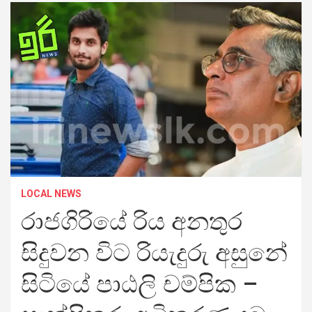
LOCAL NEWS
රාජගිරියේ රිය අනතුර
සිදුවන විට රියැදුරු අසුනේ
සිටියේ පාඨලි චම්පික –