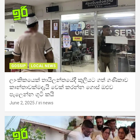
GOSSIP
LOCAL NEWS
ලාංකිකයෙක් තායිලන්තයේදී කුලියට ගත් ගණිකාව
කාන්තාවක්මදැයි චෙක් කරන්න ගොස් ඔළුව
පැලෙන්න ගුටි කයි
June 2, 2025
iri news