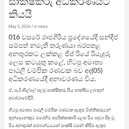
සාක්ෂිකරු අධිකරණයට
කියයි
May 5, 2026
iri news
016 වසරේ රාජගිරිය ප්‍රදේශයේදී සන්දීප්
සම්පත් නමැති තරුණයා බරපතළ
අනතුරකට ලක්කළ ජීප් රියේ රියැදුරු
ලෙස කටයුතු කළේ, හිටපු අමාත්‍ය
පාඨලී චම්පික රණවක බව අද(05)
අධිකරණයේදී අනාවරණය විය.
ඒ, පැමිණිල්ලේ පලමු සාක්ෂිකරු සිය සාක්ෂිය ලබාදුන්
අවස්ථාවේදීයි.
හිටපු අමාත්‍ය පාඨලී චම්පික රණවක ඇතුළු විත්තිකරුවන්
තුන්දෙනෙකුට එරෙහිව අපරික්ෂාකාරී ලෙස රිය පදවා සිදු වූ
රිය අනතුරක් සම්බන්ධයෙන් සාක්ෂි වසන් කිරීම ඇතුළු