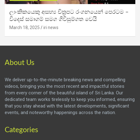
ලාංකිකයෙකු අසභ්‍ය චිත්‍රපට රංගනයෙන් පෙරටම –
විදෙස් සමාගම් සමග ගිවිසුම්ගත වෙයි
March 18, 2025
iri news
About Us
We deliver up-to-the-minute breaking news and compelling
videos, bringing you the most recent and impactful stories
from every corner of the beautiful island of Sri Lanka. Our
dedicated team works tirelessly to keep you informed, ensuring
that you stay ahead with the latest developments, significant
events, and noteworthy happenings across the nation.
Categories