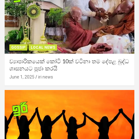
GOSSIP
LOCAL NEWS
ව්‍යාපාරිකයෙක් කෝටි 10ක් වටිනා තම දේපළ බුද්ධ
ශාසනයට පූජා කරයි
June 1, 2025
iri news