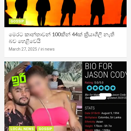
GOSSIP
මෙරට කාන්තාවන් 100කින් 44ක් ක්‍රියාශීලී නැති
බව හෙළිවෙයි
March 27, 2025
iri news
LOCAL NEWS
GOSSIP