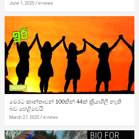
June 1, 2025
iri news
GOSSIP
මෙරට කාන්තාවන් 100කින් 44ක් ක්‍රියාශීලී නැති
බව හෙළිවෙයි
March 27, 2025
iri news