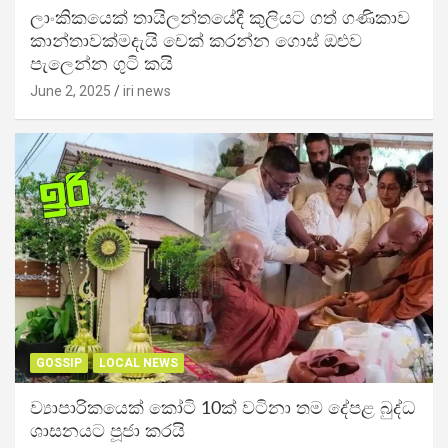
ලාංකිකයෙක් තායිලන්තයේදී කුලියට ගත් ගණිකාව
කාන්තාවක්මදැයි චෙක් කරන්න ගොස් ඔළුව
පැලෙන්න ගුටි කයි
June 2, 2025
iri news
GOSSIP
LOCAL NEWS
ව්‍යාපාරිකයෙක් කෝටි 10ක් වටිනා තම දේපළ බුද්ධ
ශාසනයට පූජා කරයි