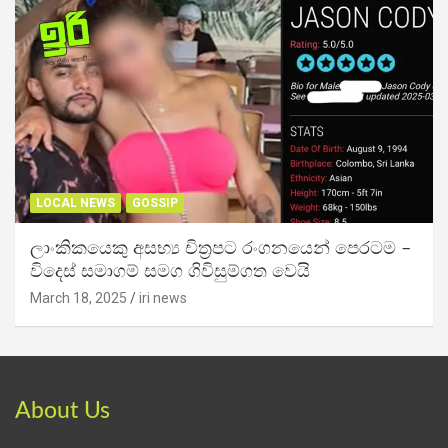
LOCAL NEWS
GOSSIP
ලාංකිකයෙකු අසභ්‍ය චිත්‍රපට රංගනයෙන් පෙරටම –
විදෙස් සමාගම් සමග ගිවිසුම්ගත වෙයි
March 18, 2025
iri news
About Us