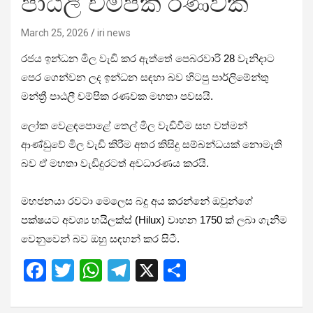
පාඨලී චම්පික රණවක
March 25, 2026
iri news
රජය ඉන්ධන මිල වැඩි කර ඇත්තේ පෙබරවාරි 28 වැනිදාට
පෙර ගෙන්වන ලද ඉන්ධන සඳහා බව හිටපු පාර්ලිමේන්තු
මන්ත්‍රී
පාඨලී චම්පික රණවක
මහතා පවසයි.
ලෝක වෙළඳපොළේ තෙල් මිල වැඩිවීම සහ වත්මන්
ආණ්ඩුවේ මිල වැඩි කිරීම අතර කිසිදු සම්බන්ධයක් නොමැති
බව ඒ මහතා වැඩිදුරටත් අවධාරණය කරයි.
මහජනයා රවටා මෙලෙස බදු අය කරන්නේ ඔවුන්ගේ
පක්ෂයට අවශ්‍ය
හයිලක්ස් (Hilux) වාහන 1750 ක්
ලබා ගැනීම
වෙනුවෙන් බව ඔහු සඳහන් කර සිටී.
F
T
W
T
X
S
a
wi
h
el
h