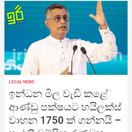
LOCAL NEWS
ඉන්ධන මිල වැඩි කළේ
ආණ්ඩු පක්ෂයට හයිලක්ස්
වාහන 1750 ක් ගන්නයි –