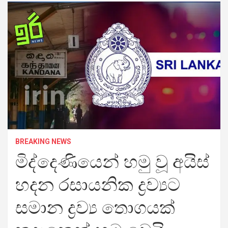
BREAKING NEWS
මිද්දෙණියෙන් හමු වූ අයිස්
හදන රසායනික ද්‍රව්‍යට
සමාන ද්‍රව්‍ය තොගයක්