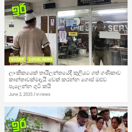
GOSSIP
LOCAL NEWS
ලාංකිකයෙක් තායිලන්තයේදී කුලියට ගත් ගණිකාව
කාන්තාවක්මදැයි චෙක් කරන්න ගොස් ඔළුව
පැලෙන්න ගුටි කයි
June 2, 2025
iri news