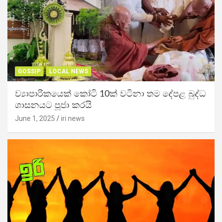
GOSSIP
LOCAL NEWS
ව්‍යාපාරිකයෙක් කෝටි 10ක් වටිනා තම දේපළ බුද්ධ
ශාසනයට පූජා කරයි
June 1, 2025
iri news