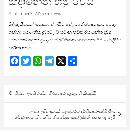
කදානෙන් හමු වෙයි
September 8, 2025
iri news
මිද්දෙණියෙන් සොයාගත් අයිස් මත්ද්‍රව්‍ය නිෂ්පාදනයට යොදා
ගන්නා රසායනික ද්‍රව්‍යවලට සමාන තවත් රසායනික ද්‍රව්‍ය
තොගයක් කදාන ප්‍රදේශයේ ඉඩමකින් සොයාගත් බව පොලීසිය
වාර්තා කරයි.
F
T
W
T
X
S
a
wi
h
el
h
ce
tt
at
e
ar
b
er
s
gr
e
Post
හිටපු ඇමති රාජිත හිරගෙදර කුරුටු ගී කියවයි
o
A
a
navigation
o
p
m
ලංකා ඉතිහාසයේ පළමුවරට දර්ශිකාට-පද්මිණීට
k
p
රේණුකාට-නිශානිට නියෝජ්‍ය පොලිස්පති තනතුරු දෙයි