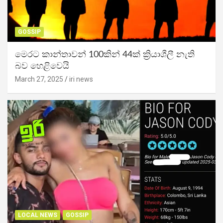
GOSSIP
මෙරට කාන්තාවන් 100කින් 44ක් ක්‍රියාශීලී නැති
බව හෙළිවෙයි
March 27, 2025
iri news
LOCAL NEWS
GOSSIP