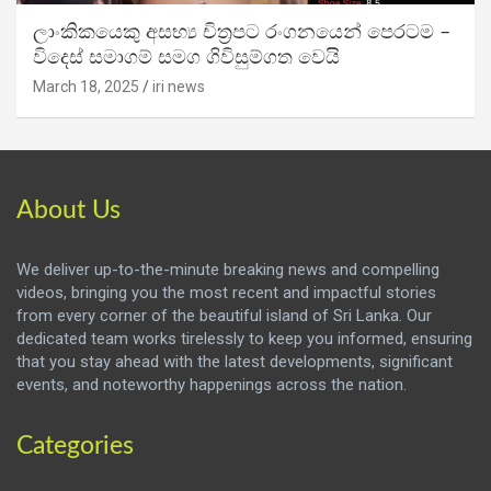
ලාංකිකයෙකු අසභ්‍ය චිත්‍රපට රංගනයෙන් පෙරටම –
විදෙස් සමාගම් සමග ගිවිසුම්ගත වෙයි
March 18, 2025
iri news
About Us
We deliver up-to-the-minute breaking news and compelling
videos, bringing you the most recent and impactful stories
from every corner of the beautiful island of Sri Lanka. Our
dedicated team works tirelessly to keep you informed, ensuring
that you stay ahead with the latest developments, significant
events, and noteworthy happenings across the nation.
Categories