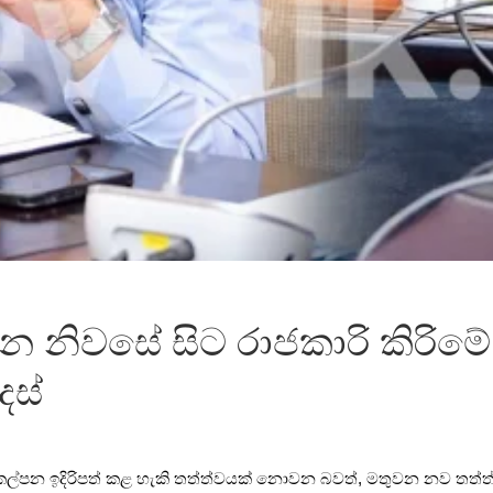
න නිවසේ සිට රාජකාරි කිරිම
ෙස්
උපකල්පන ඉදිරිපත් කළ හැකි තත්ත්වයක් නොවන බවත්, මතුවන නව තත්ත