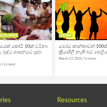
OCAL NEWS
GOSSIP
ිකයෙක් කෝටි 10ක් වටිනා
මෙරට කාන්තාවන් 100කි
 බුද්ධ ශාසනයට පූජා
ක්‍රියාශීලී නැති බව හෙළි
March 27, 2025
iri news
5
iri news
ries
Resources