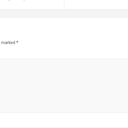
re marked
*