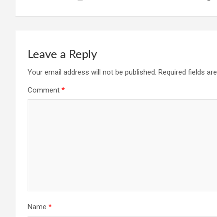
navigation
o
p
m
k
p
Leave a Reply
Your email address will not be published.
Required fields a
Comment
*
Name
*