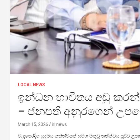
LOCAL NEWS
ඉන්ධන භාවිතය අඩු කරන්
– ජනපති අනුරගෙන් උපද
March 15, 2026
iri news
මැදපෙරදිග යුදමය තත්ත්වයත් සමග මතුවූ තත්ත්වය පූර්ව 