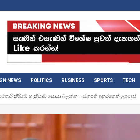
IGN NEWS
POLITICS
BUSINESS
SPORTS
TECH
ාජකාරි කිරිමේ හැකියාව ​සොයා බලන්න – ජනපති අනුරගෙන් උපදෙස්