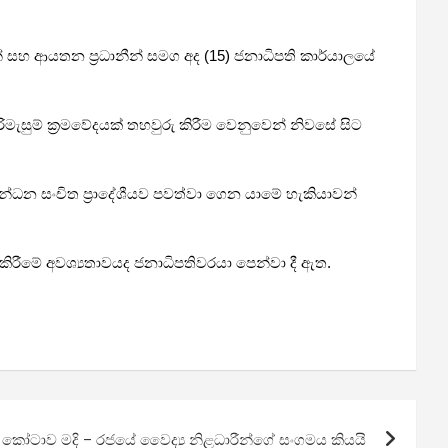
න් සහ ආයතන ප්‍රධානීන් සමග අද (15) ජනාධිපති කාර්යාලයේ
ිමැසුම් ක්‍රමවේදයක් තහවුරු කිරීම වෙනුවෙන් නිවසේ සිට
න්ධන සංචිත ප්‍රාදේශීයව පවත්වා ගෙන යාමේ හැකියාවන්
 කිරීමේ අවශ්‍යතාවයද ජනාධිපතිවරයා පෙන්වා දී ඇත.
කෝටාව මදි – රජයේ වෛද්‍ය නිළධාරීන්ගේ සංගමය කියයි