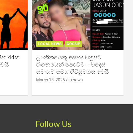
LOCAL NEWS
GOSSIP
න් 44ක්
ලාංකිකයෙකු අසභ්‍ය චිත්‍රපට
වෙයි
රංගනයෙන් පෙරටම – විදෙස්
සමාගම් සමග ගිවිසුම්ගත වෙයි
March 18, 2025
iri news
Follow Us