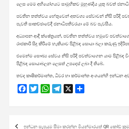
ලෙස මෙම අභියෝගයට සාමුහිකව මුහුණදිය යුතු බවත් ජනාධි
පවතින තත්ත්වය හේතුවෙන් අතවශ්‍ය සේවාවන් නිසි පරිදි පවත
පැවති සාකච්ඡාවේදී ජනාධිපතිවරයා මේ බව පැවසීය.
අධ්‍යාපන ආදී ක්ෂේත්‍රයන්, පවතින තත්ත්වය හමුවේ පවත්වාගෙ
රාජකාරි සිදු කිරීමේ හැකියාව පිළිබඳ සොයා බලා කරුණු ඉදි
එමෙන්ම සෞඛ්‍ය සේවය නිසි පරිදි පවත්වාගෙන යාම පිළිබඳ ව
පිළිබඳ සොයාබලන ලෙසත් උපදෙස් ලබා දී තිබේ.
තවද කෘෂිකර්මාන්ත, ධීවර හා කර්මාන්ත අංශයන්හි ඉන්ධන අවශ
F
T
W
T
X
S
a
wi
h
el
h
ce
tt
at
e
ar
b
er
s
gr
e
Post
o
A
a
ඉන්ධන සැපයුම සීමා කරන්න මියන්මාරයත් QR කෝඩ් ක්‍රම