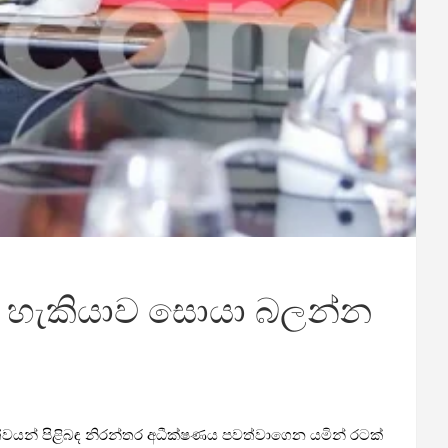
ේ හැකියාව ​සොයා බලන්න
්වයන් පිළිබඳ නිරන්තර අධීක්ෂණය පවත්වාගෙන යමින් රටක්