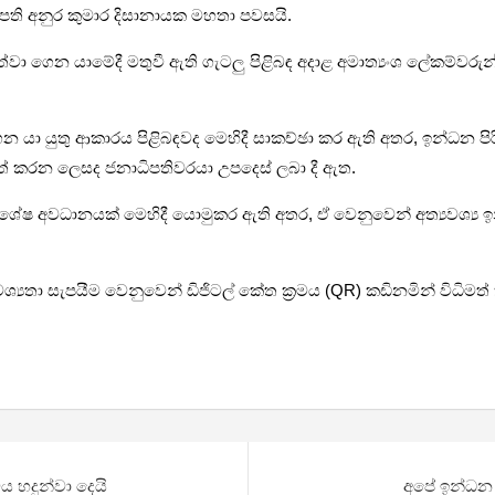
පති අනුර කුමාර දිසානායක මහතා පවසයි.
්වා ගෙන යාමේදී මතුවී ඇති ගැටලු පිළිබඳ අදාළ අමාත්‍යංශ ලේකම්වරු
න යා යුතු ආකාරය පිළිබඳවද මෙහිදී සාකච්ඡා කර ඇති අතර, ඉන්ධන පිර
රිපත් කරන ලෙසද ජනාධිපතිවරයා උපදෙස් ලබා දී ඇත.
ිශේෂ අවධානයක් මෙහිදී යොමුකර ඇති අතර, ඒ වෙනුවෙන් අත්‍යවශ්‍ය ඉ
්‍යතා සැපයීම වෙනුවෙන් ඩිජිටල් කේත ක්‍රමය (QR) කඩිනමින් විධිමත්
ය හදුන්වා දෙයි
අපේ ඉන්ධන 