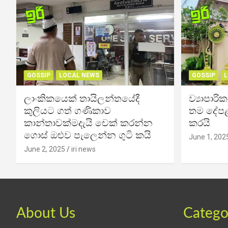
GOSSIP
LOCAL NEWS
GOSSIP
L
ලාංකිකයෙක් තායිලන්තයේදී
ව්‍යාපාර
කුලියට ගත් ගණිකාව
තම දේපළ
කාන්තාවක්මදැයි චෙක් කරන්න
කරයි
ගොස් ඔළුව පැලෙන්න ගුටි කයි
June 1, 202
June 2, 2025
iri news
About Us
Catego