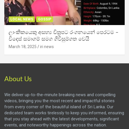
LOCAL NEWS
GOSSIP
ලාංකිකයෙකු අසභ්‍ය චිත්‍රපට රංගනයෙන් පෙරටම –
විදෙස් සමාගම් සමග ගිවිසුම්ගත වෙයි
March 18, 2025
iri news
About Us
We deliver up-to-the-minute breaking news and compelling
videos, bringing you the most recent and impactful stories
from every corner of the beautiful island of Sri Lanka. Our
dedicated team works tirelessly to keep you informed, ensuring
that you stay ahead with the latest developments, significant
events, and noteworthy happenings across the nation.