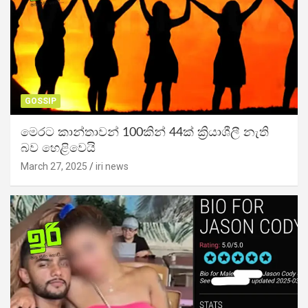
GOSSIP
මෙරට කාන්තාවන් 100කින් 44ක් ක්‍රියාශීලී නැති
බව හෙළිවෙයි
March 27, 2025
iri news