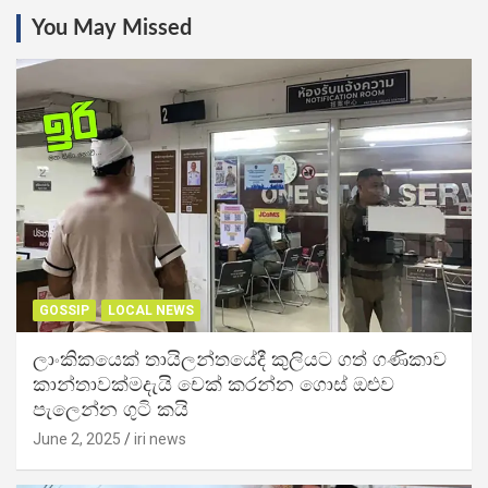
You May Missed
GOSSIP
LOCAL NEWS
ලාංකිකයෙක් තායිලන්තයේදී කුලියට ගත් ගණිකාව
කාන්තාවක්මදැයි චෙක් කරන්න ගොස් ඔළුව
පැලෙන්න ගුටි කයි
June 2, 2025
iri news