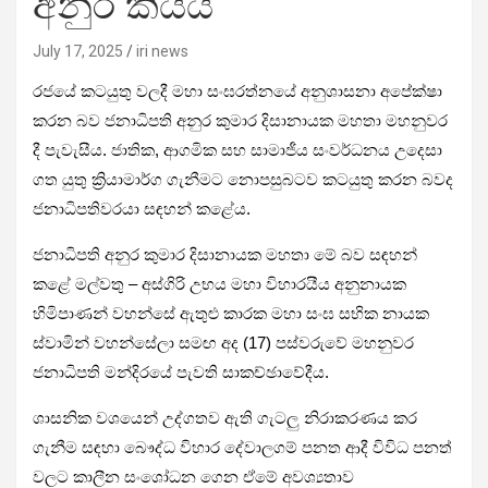
අනුර කියයි
July 17, 2025
iri news
රජයේ කටයුතු වලදී මහා සංඝරත්නයේ අනුශාසනා අපේක්ෂා
කරන බව ජනාධිපති අනුර කුමාර දිසානායක මහතා මහනුවර
දී පැවැසීය. ජාතික, ආගමික සහ සාමාජීය සංවර්ධනය උදෙසා
ගත යුතු ක්‍රියාමාර්ග ගැනීමට නොපසුබටව කටයුතු කරන බවද
ජනාධිපතිවරයා සඳහන් කළේය.
ජනාධිපති අනුර කුමාර දිසානායක මහතා මේ බව සඳහන්
කළේ මල්වතු – අස්ගිරි උභය මහා විහාරයීය අනුනායක
හිමිපාණන් වහන්සේ ඇතුළු කාරක මහා සංඝ සභික නායක
ස්වාමින් වහන්සේලා සමඟ අද (17) පස්වරුවේ මහනුවර
ජනාධිපති මන්දිරයේ පැවති සාකච්ඡාවේදීය.
ශාසනික වශයෙන් උද්ගතව ඇති ගැටලු නිරාකරණය කර
ගැනීම සඳහා බෞද්ධ විහාර දේවාලගම් පනත ආදී විවිධ පනත්
වලට කාලීන සංශෝධන ගෙන ඒමේ අවශ්‍යතාව