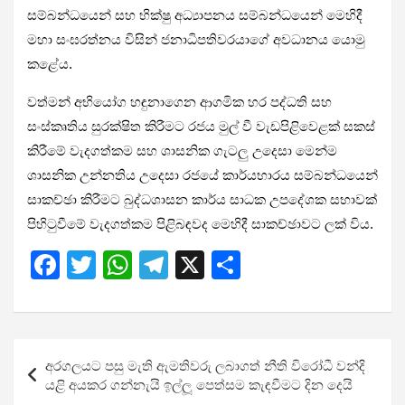
සම්බන්ධයෙන් සහ භික්ෂු අධ්‍යාපනය සම්බන්ධයෙන් මෙහිදී
මහා සංඝරත්නය විසින් ජනාධිපතිවරයාගේ අවධානය යොමු
කළේය.
වත්මන් අභියෝග හඳුනාගෙන ආගමික හර පද්ධති සහ
සංස්කෘතිය සුරක්ෂිත කිරීමට රජය මුල් වී වැඩපිළිවෙළක් සකස්
කිරීමේ වැදගත්කම සහ ශාසනික ගැටලු උදෙසා මෙන්ම
ශාසනික උන්නතිය උදෙසා රජයේ කාර්යභාරය සම්බන්ධයෙන්
සාකච්ඡා කිරීමට බුද්ධශාසන කාර්ය සාධක උපදේශක සභාවක්
පිහිටුවීමේ වැදගත්කම පිළිබඳවද මෙහිදී සාකච්ඡාවට ලක් විය.
F
T
W
T
X
S
a
wi
h
el
h
ce
tt
at
e
ar
b
er
s
gr
e
Post
අරගලයට පසු මැති ඇමතිවරු ලබාගත් නීති විරෝධී වන්දි
o
A
a
navigation
යළි අයකර ගන්නැයි ඉල්ලූ පෙත්සම කැඳවීමට දින දෙයි