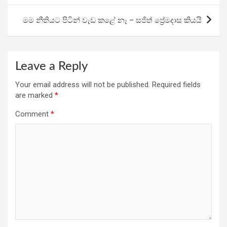
o
p
m
k
p
මම නීතියට පිටින් වැඩ කළේ නෑ – සජිත් ප්‍රේමදාස කියයි
Leave a Reply
Your email address will not be published.
Required fields
are marked
*
Comment
*