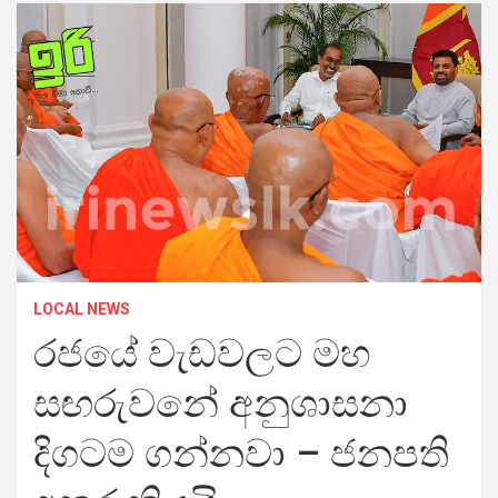
LOCAL NEWS
රජයේ වැඩවලට මහ
සඟරුවනේ අනුශාසනා
දිගටම ගන්නවා – ජනපති