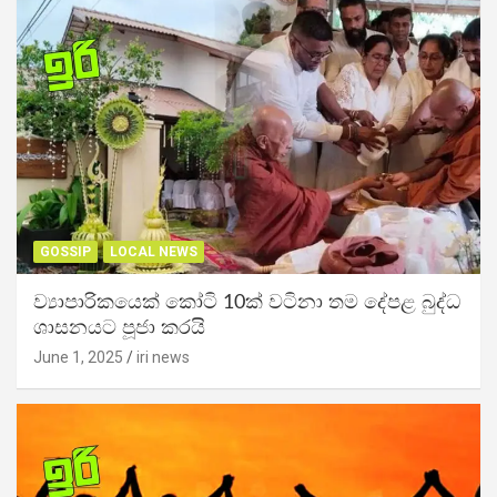
GOSSIP
LOCAL NEWS
ව්‍යාපාරිකයෙක් කෝටි 10ක් වටිනා තම දේපළ බුද්ධ
ශාසනයට පූජා කරයි
June 1, 2025
iri news