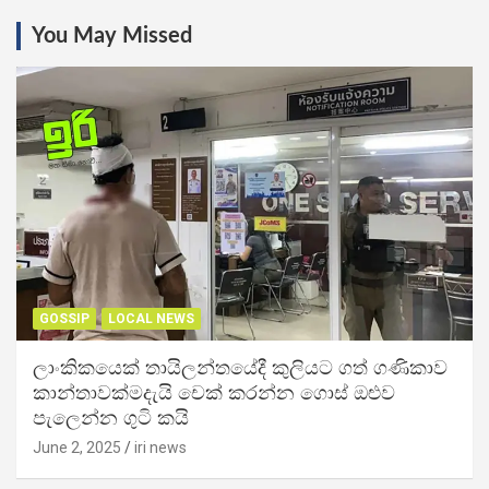
You May Missed
GOSSIP
LOCAL NEWS
ලාංකිකයෙක් තායිලන්තයේදී කුලියට ගත් ගණිකාව
කාන්තාවක්මදැයි චෙක් කරන්න ගොස් ඔළුව
පැලෙන්න ගුටි කයි
June 2, 2025
iri news