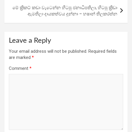
k
p
මේ ක්‍රිකට් කඩා වැටෙන්න හිටපු ජනාධිපතිලා, හිටපු ක්‍රිඩා
ඇමතිලා දායකත්වය දුන්නා – හෂාන් තිලකරත්න
Leave a Reply
Your email address will not be published.
Required fields
are marked
*
Comment
*