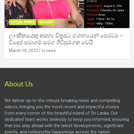
LOCAL NEWS
GOSSIP
ලාංකිකයෙකු අසභ්‍ය චිත්‍රපට රංගනයෙන් පෙරටම –
විදෙස් සමාගම් සමග ගිවිසුම්ගත වෙයි
March 18, 2025
iri news
About Us
We deliver up-to-the-minute breaking news and compelling
videos, bringing you the most recent and impactful stories
from every corner of the beautiful island of Sri Lanka. Our
dedicated team works tirelessly to keep you informed, ensuring
that you stay ahead with the latest developments, significant
events, and noteworthy happenings across the nation.