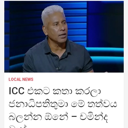
LOCAL NEWS
ICC එකට කතා කරලා
ජනාධිපතිතුමා මේ තත්වය
බලන්න ඕනේ – චමින්ද