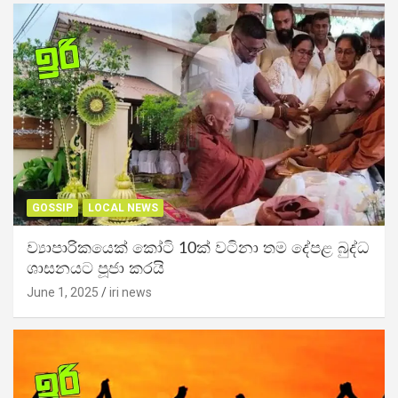
GOSSIP
LOCAL NEWS
ව්‍යාපාරිකයෙක් කෝටි 10ක් වටිනා තම දේපළ බුද්ධ
ශාසනයට පූජා කරයි
June 1, 2025
iri news