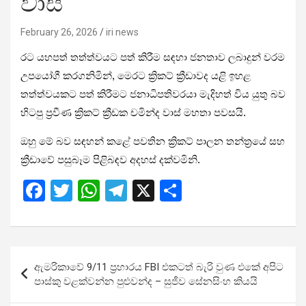
වාස්
February 26, 2026
iri news
රට යහපත් තත්ත්වයට පත් කිරීම සඳහා ජනතාව ලබාදුන් වරම
උපයෝගී කරගනිමින්, මෙරට ක්‍රිකට් ක්‍රීඩාවද යළි ඉහළ
තත්ත්වයකට පත් කිරීමට ජනාධිපතිවරයා මැදිහත් විය යුතු බව
හිටපු ප්‍රවීණ ක්‍රිකට් ක්‍රීඩක චමින්ද වාස් මහතා පවසයි.
ඔහු මේ බව සඳහන් කළේ පවතින ක්‍රිකට් පාලන තන්ත්‍රයේ සහ
ක්‍රීඩාවේ පසුබෑම පිළිබඳව අදහස් දක්වමිනි.
F
T
W
T
X
S
a
wi
h
el
h
ce
tt
at
e
ar
b
er
s
gr
e
Post
ඇමරිකාවේ 9/11 ප්‍රහාරය FBI එකටත් බැරි වුණ එකේ අපිට
o
A
a
navigation
පාස්කු වළක්වන්න පුළුවන්ද – සුජීව සේනසිංහ කියයි
o
p
m