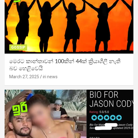
GOSSIP
මෙරට කාන්තාවන් 100කින් 44ක් ක්‍රියාශීලී නැති
බව හෙළිවෙයි
March 27, 2025
iri news