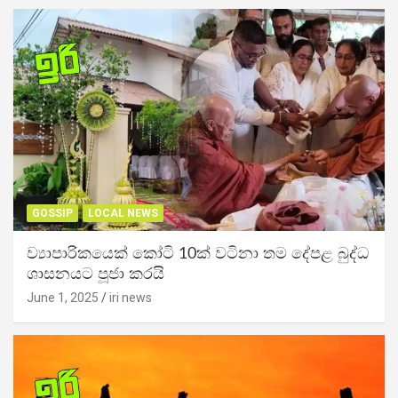
GOSSIP
LOCAL NEWS
ව්‍යාපාරිකයෙක් කෝටි 10ක් වටිනා තම දේපළ බුද්ධ
ශාසනයට පූජා කරයි
June 1, 2025
iri news