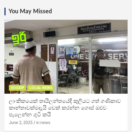
You May Missed
GOSSIP
LOCAL NEWS
ලාංකිකයෙක් තායිලන්තයේදී කුලියට ගත් ගණිකාව
කාන්තාවක්මදැයි චෙක් කරන්න ගොස් ඔළුව
පැලෙන්න ගුටි කයි
June 2, 2025
iri news