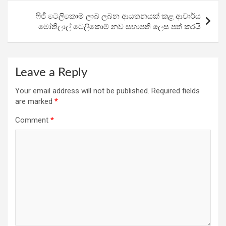
k
p
ෆිජී ටෙලිකොම් ලාබ ලබන ආයතනයක් කළ ආචාර්ය
මෝතිලාල් ටෙලිකොම් නව සභාපති ලෙස පත් කරයි
Leave a Reply
Your email address will not be published.
Required fields
are marked
*
Comment
*