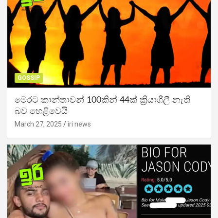
GOSSIP
මෙරට කාන්තාවන් 100කින් 44ක් ක්‍රියාශීලී නැති
බව හෙළිවෙයි
March 27, 2025
iri news