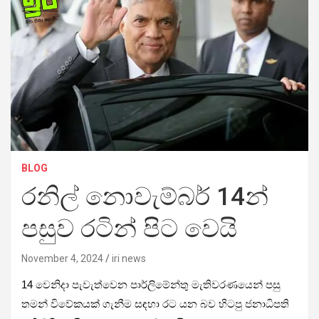
BLOG
රනිල් නොවැම්බර් 14න්
පසුව රටින් පිට වෙයි
November 4, 2024
iri news
14 වෙනිදා පැවැත්වෙන පාර්ලිමේන්තු මැතිවරණයෙන් පසු
තමන් විවේකයක් ගැනීම සඳහා රට යන බව හිටපු ජනාධිපති