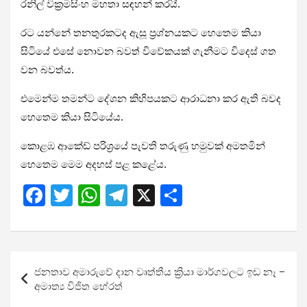
රනිල් වික‍්‍රමසිංහ මහතා සඳහන් කරයි.
රට යන්නේ තනතුරකටද ඇසූ ප්‍රශ්නයකට හෙතෙම කියා
සිටියේ එසේ නොවන බවත් විවේකයක් ගැනීමට විදෙස් ගත
වන බවත්ය.
එමෙන්ම තමන්ට දේශන කිහිපයකට ආරාධනා කර ඇති බවද
හෙතෙම කියා සිටියේය.
කොළඹ ආකේඩ් පරිශ්‍රයේ පැවති තරුණු හමුවක් අමතමින්
හෙතෙම මෙම අදහස් පළ කළේය.
F
T
W
T
X
S
a
wi
h
el
h
ce
tt
at
e
ar
b
er
s
gr
e
Post
ජනතාව අමාරුවේ දාන වෘත්තීය ක්‍රියා මාර්ගවලට ඉඩ නෑ –
o
A
a
navigation
අමාත්‍ය විජිත හේරත්
o
p
m