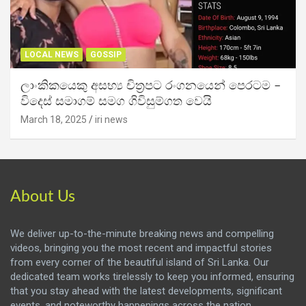
LOCAL NEWS
GOSSIP
ලාංකිකයෙකු අසභ්‍ය චිත්‍රපට රංගනයෙන් පෙරටම –
විදෙස් සමාගම් සමග ගිවිසුම්ගත වෙයි
March 18, 2025
iri news
About Us
We deliver up-to-the-minute breaking news and compelling
videos, bringing you the most recent and impactful stories
from every corner of the beautiful island of Sri Lanka. Our
dedicated team works tirelessly to keep you informed, ensuring
that you stay ahead with the latest developments, significant
events, and noteworthy happenings across the nation.