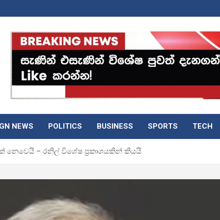
IGN NEWS
POLITICS
BUSINESS
SPORTS
TECH
යක් නෙවෙයි – රනිල් විශේෂ ප්‍රකාශයකින් කියයි