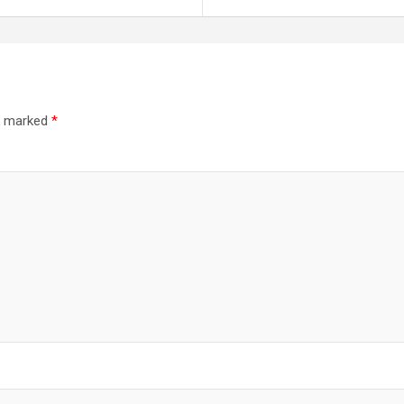
re marked
*