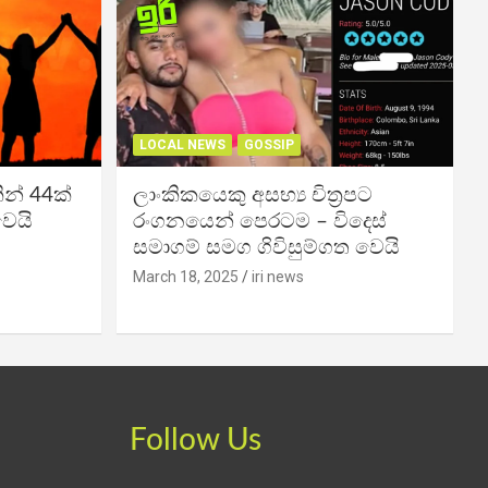
LOCAL NEWS
GOSSIP
න් 44ක්
ලාංකිකයෙකු අසභ්‍ය චිත්‍රපට
වෙයි
රංගනයෙන් පෙරටම – විදෙස්
සමාගම් සමග ගිවිසුම්ගත වෙයි
March 18, 2025
iri news
Follow Us