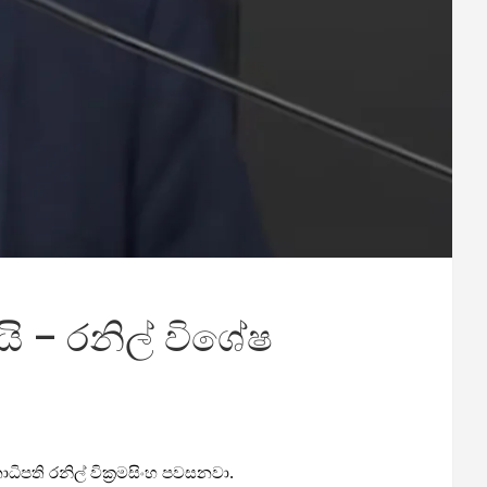
යි – රනිල් විශේෂ
ිපති රනිල් වික්‍රමසිංහ පවසනවා.