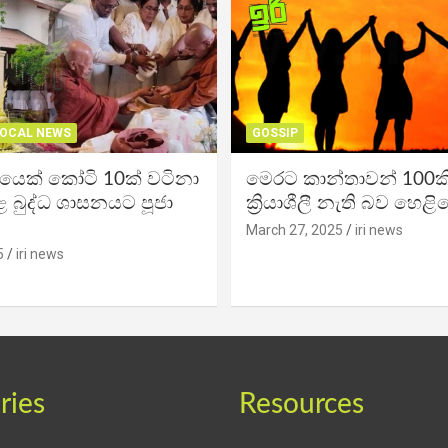
OCAL NEWS
GOSSIP
ිකයෙක් කෝටි 10ක් වටිනා
මෙරට කාන්තාවන් 100කි
 බුද්ධ ශාසනයට පූජා
ක්‍රියාශීලී නැති බව හෙළි
March 27, 2025
iri news
5
iri news
ries
Resources