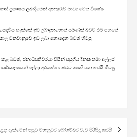
ොස් ප්‍රකාශය ලබාදීමෙන් අනතුරුව මාධ්‍ය වෙත විශේෂ
ුදල් යෙදවිය හැක්කේ ඉඩ ලබාදුනහොත් පමණක් බවට එම පනතේ
 කාල වකවානුවේ ඉඩ ලබා නොදෙන බවත් හිටපු
ළ බවත්, ජනාධිපතිවරයා විසින් පසුගිය දිනක තමා අල්ලස්
ති කාර්යාලයෙන් ඉල්ලා අරගන්නා බවට පෙනී යන බවයි හිටපු
ංකා දළදා දැක්මෙන් පසුව මහනුවර බෝගම්බර වැව පිරිසිදු කරයි