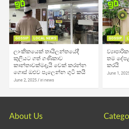
GOSSIP
LOCAL NEWS
GOSSIP
L
ලාංකිකයෙක් තායිලන්තයේදී
ව්‍යාපාර
කුලියට ගත් ගණිකාව
තම දේපළ
කාන්තාවක්මදැයි චෙක් කරන්න
කරයි
ගොස් ඔළුව පැලෙන්න ගුටි කයි
June 1, 202
June 2, 2025
iri news
About Us
Catego