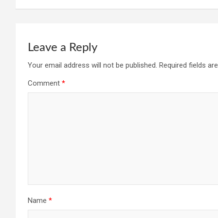
o
p
m
k
p
Leave a Reply
Your email address will not be published.
Required fields a
Comment
*
Name
*