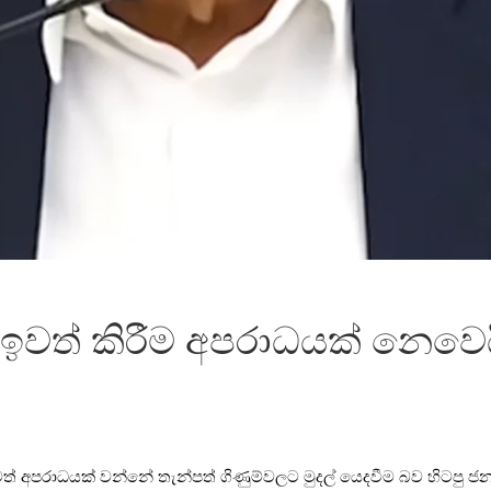
ල් ඉවත් කිරීම අපරාධයක් නෙවෙ
ත් අපරාධයක් වන්නේ තැන්පත් ගිණුම්වලට මුදල් යෙදවීම බව හිටපු ජනාධ