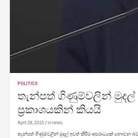
POLITICS
‍තැන්පත් ගිණුම්වලින් මුද
ප්‍රකාශයකින් කියයි
April 28, 2025
iri news
තැන්පත් ගිණුම්වලින් මුදල් ඉවත් කිරීම අපරාධයක් නොවන බව