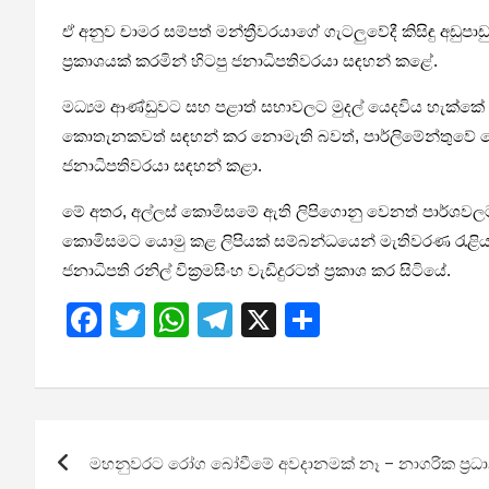
ඒ අනුව චාමර සම්පත් මන්ත්‍රීවරයාගේ ගැටලුවේදී කිසිඳු අඩ
ප්‍රකාශයක් කරමින් හිටපු ජනාධිපතිවරයා සඳහන් කළේ.
මධ්‍යම ආණ්ඩුවට සහ පළාත් සභාවලට මුදල් යෙදවිය හැක්කේ
කොතැනකවත් සඳහන් කර නොමැති බවත්, පාර්ලිමේන්තුවේ 
ජනාධිපතිවරයා සඳහන් කළා.
මේ අතර, අල්ලස් කොමිසමේ ඇති ලිපිගොනු වෙනත් පාර්ශවලට 
කොමිසමට යොමු කළ ලිපියක් සම්බන්ධයෙන් මැතිවරණ රැළියකදී
ජනාධිපති රනිල් වික්‍රමසිංහ වැඩිදුරටත් ප්‍රකාශ කර සිටියේ.
F
T
W
T
X
S
a
wi
h
el
h
ce
tt
at
e
ar
b
er
s
gr
e
Post
o
A
a
මහනුවරට රෝග බෝවීමේ අවදානමක් නෑ – නාගරික ප්‍රධා
navigation