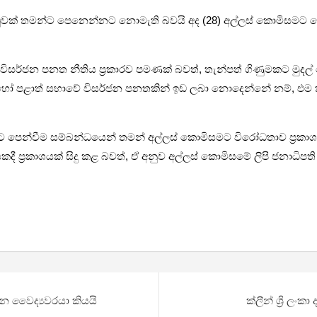
ුපාඩුවක් තමන්ට පෙනෙන්නට නොමැති බවයි අද (28) අල්ලස් කොමිසමට ග
 විසර්ජන පනත නීතිය ප්‍රකාරව පමණක් බවත්, තැන්පත් ගිණුමකට ම
හෝ පළාත් සභාවේ විසර්ජන පනතකින් ඉඩ ලබා නොදෙන්නේ නම්, එම
පෙන්වීම සම්බන්ධයෙන් තමන් අල්ලස් කොමිසමට විරෝධතාව ප්‍රකාශ ක
 ප්‍රකාශයක් සිදු කළ බවත්, ඒ අනුව අල්ලස් කොමිසමේ ලිපි ජනාධිප
න වෛද්‍යවරයා කියයි
ක්ලීන් ශ්‍රි ල