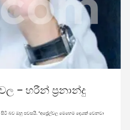
 – හරීන් ප්‍රනාන්දු
 සිටි බව ඔහු පවසයි. “අප්‍රේල්වල මෙහෙම දෙයක් වෙනවා