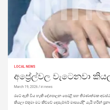
LOCAL NEWS
අප්‍රේල්වල වැටෙනවා කියලා
March 19, 2026
iri news
රටේ ඇති විය හැකි දේශපාලන පෙරළි සහ තීරණාත්මක අවස්ථා ප
කියලා එතුමා මට කිව්වේ දෙසැම්බර් මාසයේදී” යැයි හරීන් ප්