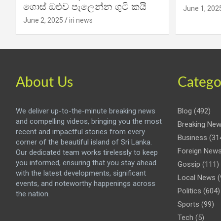
ගොස් ඔළුව පැලෙන්න ගුටි කයි
June 1, 202
June 2, 2025
iri news
About Us
Catego
We deliver up-to-the-minute breaking news
Blog
(492)
and compelling videos, bringing you the most
Breaking Ne
recent and impactful stories from every
Business
(31
corner of the beautiful island of Sri Lanka.
Foreign New
Our dedicated team works tirelessly to keep
you informed, ensuring that you stay ahead
Gossip
(111)
with the latest developments, significant
Local News
(
events, and noteworthy happenings across
Politics
(604)
the nation.
Sports
(99)
Tech
(5)