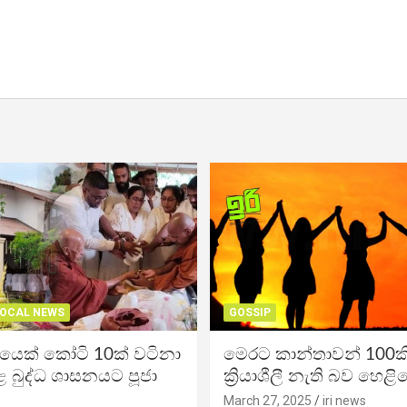
OCAL NEWS
GOSSIP
ිකයෙක් කෝටි 10ක් වටිනා
මෙරට කාන්තාවන් 100කි
 බුද්ධ ශාසනයට පූජා
ක්‍රියාශීලී නැති බව හෙළි
March 27, 2025
iri news