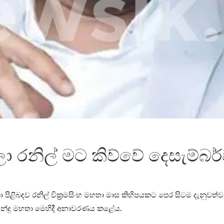
 රනිල් මට කිව්වේ දෙසැම්බර්වල
ිළිබඳව රනිල් වික්‍රමසිංහ මහතා මාස කිහිපයකට පෙර සිටම දැනුවත්ව
‍රනාන්දු මහතා මෙහිදී අනාවරණය කළේය.