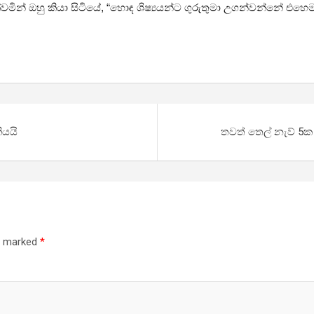
්වමින් ඔහු කියා සිටියේ,
“හොඳ ශිෂ්‍යයන්ට ගුරුතුමා උගන්වන්නේ එහෙම
ියයි
තවත් තෙල් නැව් 5ක
re marked
*