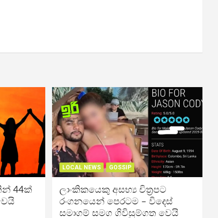
LOCAL NEWS
GOSSIP
න් 44ක්
ලාංකිකයෙකු අසභ්‍ය චිත්‍රපට
වෙයි
රංගනයෙන් පෙරටම – විදෙස්
සමාගම් සමග ගිවිසුම්ගත වෙයි