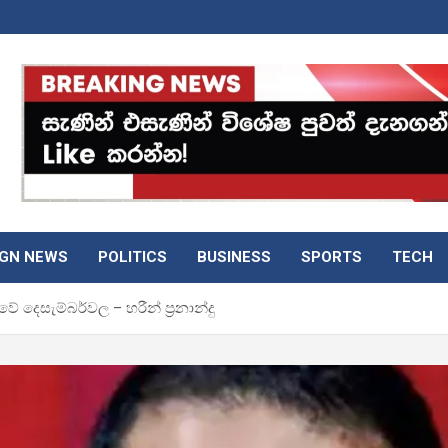
IGN NEWS
POLITICS
BUSINESS
SPORTS
TECH
ේ දෙසැම්බර්වල – හරීන් ප්‍රනාන්දු