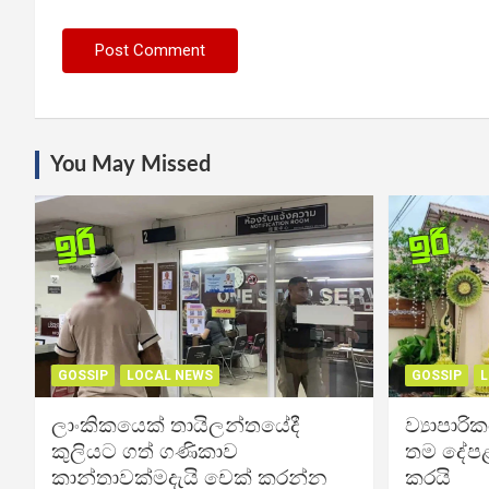
You May Missed
GOSSIP
LOCAL NEWS
GOSSIP
L
ලාංකිකයෙක් තායිලන්තයේදී
ව්‍යාපාර
කුලියට ගත් ගණිකාව
තම දේපළ
කාන්තාවක්මදැයි චෙක් කරන්න
කරයි