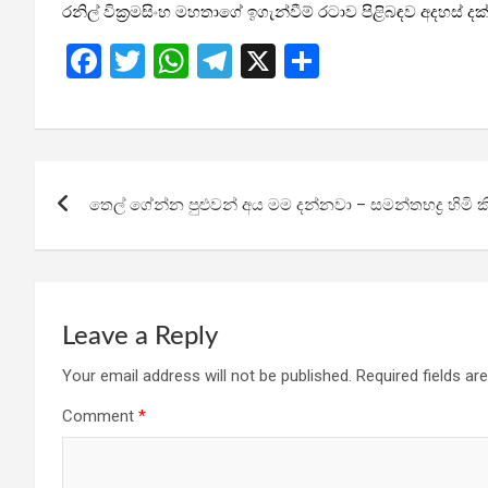
රනිල් වික්‍රමසිංහ මහතාගේ ඉගැන්වීම් රටාව පිළිබඳව අදහස් දක
F
T
W
T
X
S
a
wi
h
el
h
ce
tt
at
e
ar
b
er
s
gr
e
Post
o
A
a
තෙල් ගේන්න පුළුවන් අය මම දන්නවා – සමන්තභද්‍ර හිමි ක
navigation
o
p
m
k
p
Leave a Reply
Your email address will not be published.
Required fields a
Comment
*