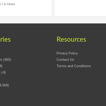
5
iri news
ries
Resources
Privacy Policy
ws
(400)
Contact Us
4)
Terms and Conditions
s
(4)
9,568)