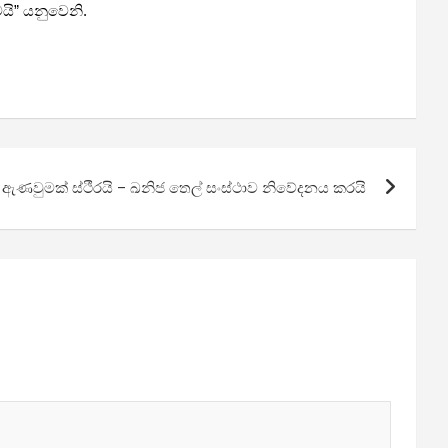
යි”
යනුවෙනි.
 ඇණවුමක් ස්ථීරයි – ඛනිජ තෙල් සංස්ථාව නිවේදනය කරයි