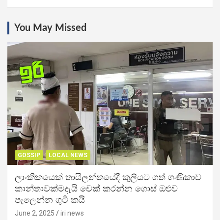
You May Missed
GOSSIP
LOCAL NEWS
ලාංකිකයෙක් තායිලන්තයේදී කුලියට ගත් ගණිකාව
කාන්තාවක්මදැයි චෙක් කරන්න ගොස් ඔළුව
පැලෙන්න ගුටි කයි
June 2, 2025
iri news