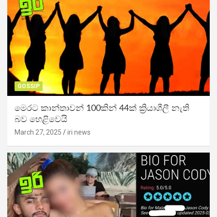
GOSSIP
මෙරට කාන්තාවන් 100කින් 44ක් ක්‍රියාශීලී නැති
බව හෙළිවෙයි
March 27, 2025
iri news