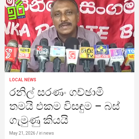
LOCAL NEWS
රනිල් සරණං ගච්ඡාමි
තමයි එකම විසඳුම – බස්
ගැමුණු කියයි
May 21, 2026
iri news