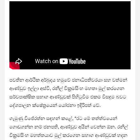
පවතින ආර්ථික අර්බුදය හමුවේ ජනාධිපතිවරයා සහ වත්මන්
ආණ්ඩුව ඉල්ලා අස්වී, රනිල් වික්‍රමසිංහ මහතා මුල් කරගෙන
සර්වපාක්ෂික සභාග ආණ්ඩුවක් පිහිටුවීම එකම විසඳුම බවට
දේශපාලන ක්ෂේත්‍රයෙන් යෝජනා ඉදිරිපත් වේ.
ගැමුණු විජේරත්න සඳහන් කළේ, “රට මේ තත්ත්වයෙන්
ගොඩගන්න නම් ජනපති, ආණ්ඩුව අයින් වෙන්න ඕන. රනිල්
වික්‍රමසිංහ මහත්තයාව මුල් කරගෙන සභාග ආණ්ඩුවක් හදන