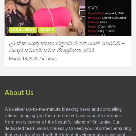
LOCAL NEWS
GOSSIP
ලාංකිකයෙකු අසභ්‍ය චිත්‍රපට රංගනයෙන් පෙරටම –
විදෙස් සමාගම් සමග ගිවිසුම්ගත වෙයි
March 18, 2025
iri news
About Us
We deliver up-to-the-minute breaking news and compelling
videos, bringing you the most recent and impactful stories
from every corner of the beautiful island of Sri Lanka. Our
dedicated team works tirelessly to keep you informed, ensuring
that you stay ahead with the latest developments, significant