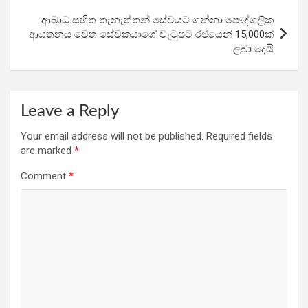
k
p
ආබාධ සහිත තැනැත්තන් සේවයට ගන්නා පෞද්ගලික
ආයතනය වෙත සේවකයාගේ වැටුපට රජයෙන් 15,000ක්
ලබා දෙයි
Leave a Reply
Your email address will not be published.
Required fields
are marked
*
Comment
*