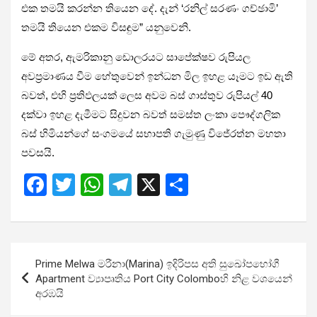
එක තමයි කරන්න තියෙන දේ. දැන් ‘රනිල් සරණං ගච්ඡාමි’
තමයි තියෙන එකම විසඳුම” යනුවෙනි.
මේ අතර, ඇමරිකානු ඩොලරයට සාපේක්ෂව රුපියල
අවප්‍රමාණය වීම හේතුවෙන් ඉන්ධන මිල ඉහළ යෑමට ඉඩ ඇති
බවත්, එහි ප්‍රතිඵලයක් ලෙස අවම බස් ගාස්තුව රුපියල් 40
දක්වා ඉහළ දැමීමට සිදුවන බවත් සමස්ත ලංකා පෞද්ගලික
බස් හිමියන්ගේ සංගමයේ සභාපති ගැමුණු විජේරත්න මහතා
පවසයි.
F
T
W
T
X
S
a
wi
h
el
h
ce
tt
at
e
ar
b
er
s
gr
e
Post
Prime Melwa මරීනා(Marina) ඉදිරිපස අති සුඛෝපභෝගී
o
A
a
navigation
Apartment ව්‍යාපෘතිය Port City Colomboහි නිළ වශයෙන්
o
p
m
අරඹයි