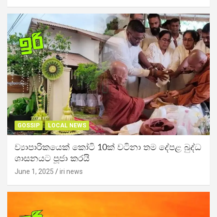
GOSSIP
LOCAL NEWS
ව්‍යාපාරිකයෙක් කෝටි 10ක් වටිනා තම දේපළ බුද්ධ
ශාසනයට පූජා කරයි
June 1, 2025
iri news