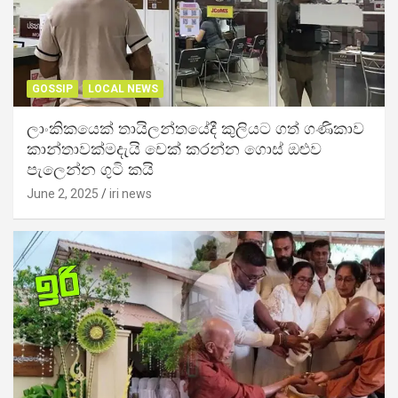
GOSSIP
LOCAL NEWS
ලාංකිකයෙක් තායිලන්තයේදී කුලියට ගත් ගණිකාව
කාන්තාවක්මදැයි චෙක් කරන්න ගොස් ඔළුව
පැලෙන්න ගුටි කයි
June 2, 2025
iri news