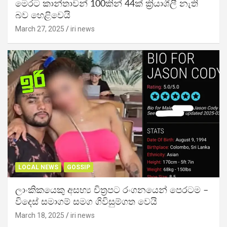
මෙරට කාන්තාවන් 100කින් 44ක් ක්‍රියාශීලී නැති
බව හෙළිවෙයි
March 27, 2025
iri news
LOCAL NEWS
GOSSIP
ලාංකිකයෙකු අසභ්‍ය චිත්‍රපට රංගනයෙන් පෙරටම –
විදෙස් සමාගම් සමග ගිවිසුම්ගත වෙයි
March 18, 2025
iri news