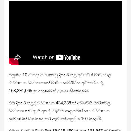
පසුගිය 10 වනදා සිට ගතවූ දින 3 තුළ අධිවේගී මාර්ගවල
රථවාහන ධාවනයෙන් මාර්ග සංවර්ධන අධිකාරිය රු.
163,291,065 ක ආදායමක් උපයා තිබෙනවා.
එම දින 3 තුළදී රථවාහන 434,338 ක් අධිවේගී මාර්ගවල
ධාවනය කර ඇති අතර, වැඩිම ආදායමක් සහ රථවාහන
සංඛ්‍යාවක් ධාවනය කර ඇත්තේ පසුගිය 10 වනදායි.
එම සංඛ්‍යාව පිළිවෙළින් 59,815,450 ක් සහ 161,847 ක් වනවා.