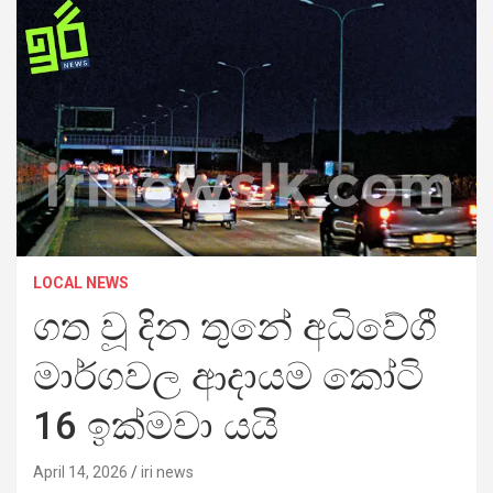
LOCAL NEWS
ගත වූ දින තුනේ අධිවේගී
මාර්ගවල ආදායම කෝටි
16 ඉක්මවා යයි
April 14, 2026
iri news