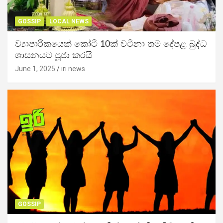
GOSSIP
LOCAL NEWS
ව්‍යාපාරිකයෙක් කෝටි 10ක් වටිනා තම දේපළ බුද්ධ
ශාසනයට පූජා කරයි
June 1, 2025
iri news
GOSSIP