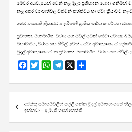
මෙවර අයවැයෙන් වෙන් කළ මූල්‍ය ප්‍රතිපාදන යොදා ගනිමින් මහා
කළ අතර ව්‍යාපෘතිවල වත්මන් තත්ත්වය හා ඒවා ක්‍රියාවට නැංව
මෙම ව්‍යාපෘති ක්‍රියාවට නැංවීමේදී ග්‍රාමීය මාර්ග සංවර්ධන
ප්‍රවාහන, මහාමාර්ග, වරාය සහ සිවිල් ගුවන් සේවා අමාත්‍ය බ
මහාමාර්ග, වරාය සහ සිවිල් ගුවන් සේවා අමාත්‍යාංශයේ ලේ
මුදල් අමාත්‍යාංශයේ හා ප්‍රවාහන, මහාමාර්ග, වරාය සහ සිවිල්
F
T
W
T
X
S
a
wi
h
el
h
ce
tt
at
e
ar
b
er
s
gr
e
Post
o
A
a
අරක්කු සමාගම්වලින් සල්ලි ගන්න මුදල් අමාත්‍යාංශයේ නි
navigation
o
p
m
ඉන්නවා – ඇමැති හඳුන්නෙත්ති
k
p