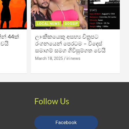
LOCAL NEWS
GOSSIP
න් 44ක්
ලාංකිකයෙකු අසභ්‍ය චිත්‍රපට
වෙයි
රංගනයෙන් පෙරටම – විදෙස්
සමාගම් සමග ගිවිසුම්ගත වෙයි
March 18, 2025
iri news
Follow Us
Facebook