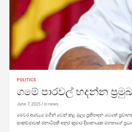
POLITICS
ගමේ පාරවල් හදන්න ප්‍රමු
June 7, 2025
iri news
මෙවර අයවැය මගින් වෙන් කළ මූල්‍ය ප්‍රතිපාදන යටතේ ප්‍රවාහන
සාකච්ඡාවක් ජනාධිපති අනුර කුමාර දිසානායක මහතාගේ ප්‍රධා