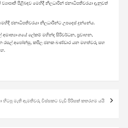
ව්‍යාපෘති පිළිබඳව මෙහිදී නිලධාරින් ජනාධිපතිවරයා දැනුවත්
ස මෙහිදී ජනාධිපතිවරයා නිලධාරීන්ට උපදෙස් දුන්නේය.
 අමාත්‍යාංශයේ ලේකම් මහින්ද සිරිවර්ධන, ප්‍රවාහන,
න් වන රසල් අපෝන්සු, කපිල ජනක බණ්ඩාර යන මහත්වරු සහ
යහ.
 හිටපු මැති ඇමතිවරු විස්සකට වැඩි පිරිසක් කතරගම යයි