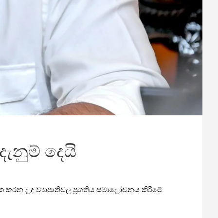
ැනුම් දෙයි
ත්මක කරන ලද ව්‍යාපෘතිවල ප්‍රගතිය සමාලෝචනය කිරීමේ