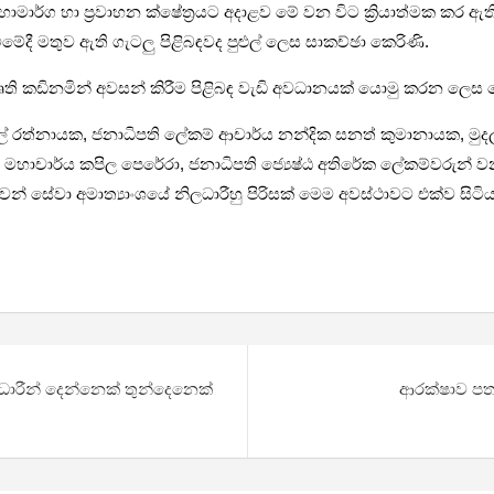
මාර්ග හා ප්‍රවාහන ක්ෂේත්‍රයට අදාළව මේ වන විට ක්‍රියාත්මක කර ඇති 
ීමේදී මතුව ඇති ගැටලු පිළිබඳවද පුළුල් ලෙස සාකච්ඡා කෙරිණි.
 ව්‍යාපෘති කඩිනමින් අවසන් කිරීම පිළිබඳ වැඩි අවධානයක් යොමු කරන ලෙ
ිමල් රත්නායක, ජනාධිපති ලේකම් ආචාර්ය නන්දික සනත් කුමානායක, මුදල්
කම් මහාචාර්ය කපිල පෙරේරා, ජනාධිපති ජ්‍යෙෂ්ඨ අතිරේක ලේකම්වරු
 ගුවන් සේවා අමාත්‍යාංශයේ නිලධාරීහු පිරිසක් මෙම අවස්ථාවට එක්ව සිටි
ලධාරීන් දෙන්නෙක් තුන්දෙනෙක්
ආරක්ෂාව පතා