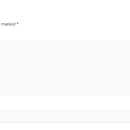
re marked
*