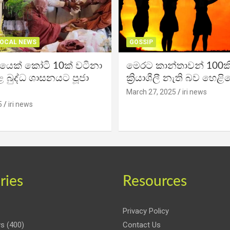
OCAL NEWS
GOSSIP
ිකයෙක් කෝටි 10ක් වටිනා
මෙරට කාන්තාවන් 100කි
 බුද්ධ ශාසනයට පූජා
ක්‍රියාශීලී නැති බව හෙළි
March 27, 2025
iri news
5
iri news
ries
Resources
Privacy Policy
ws
(400)
Contact Us