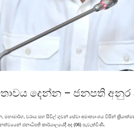
ඛතාවය දෙන්න – ජනපති අනුර ද
, මහාමාර්ග, වරාය සහ සිවිල් ගුවන් සේවා අමාත්‍යාංශය විසින් ක්‍රියා
නත්වයෙන් ජනාධිපති කාර්යාලයේදී අද (06) පැවැත්විණි.