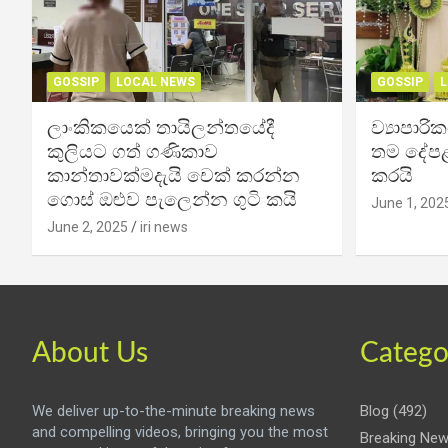
GOSSIP
LOCAL NEWS
GOSSIP
L
ලාංකිකයෙක් තායිලන්තයේදී
ව්‍යාපාර
කුලියට ගත් ගණිකාව
තම දේපළ
කාන්තාවක්මදැයි චෙක් කරන්න
කරයි
ගොස් ඔළුව පැලෙන්න ගුටි කයි
June 1, 202
June 2, 2025
iri news
About Us
Catego
We deliver up-to-the-minute breaking news
Blog
(492)
and compelling videos, bringing you the most
Breaking Ne