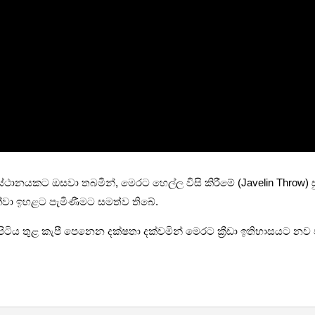
්ධිස්ථානයකට ඔසවා තබමින්, මෙරට හෙල්ල විසි කිරීමේ (Javelin Throw) ස
දක්වා ඉහළට පැමිණීමට සමත්ව තිබේ.
 පිටිය තුළ කැපී පෙනෙන දක්ෂතා දක්වමින් මෙරට ක්‍රීඩා ඉතිහාසයට නව ප