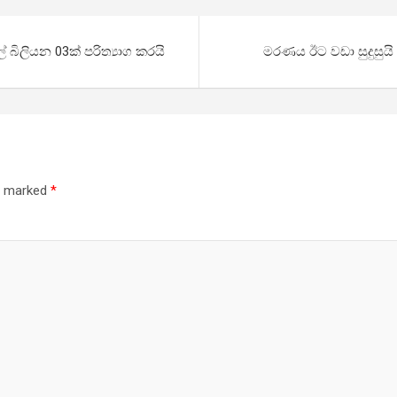
ල් බිලියන 03ක් පරිත්‍යාග කරයි
මරණය ඊට වඩා සුදුසුයි
re marked
*