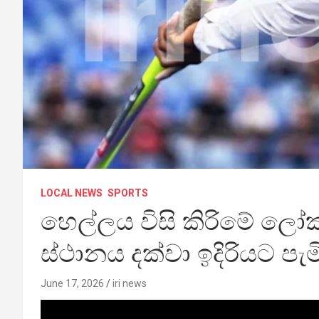
LOCAL NEWS
SPORTS
හෙල්ලය විසි කිරිමේ ලෝක
ස්ථානය දක්වා ඉදිරියට පැ
June 17, 2026
iri news