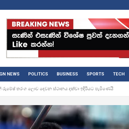
IGN NEWS
POLITICS
BUSINESS
SPORTS
TECH
ින් රුමේෂ් තරංග ලොව දෙවන ස්ථානය දක්වා ඉදිරියට පැමිණෙයි