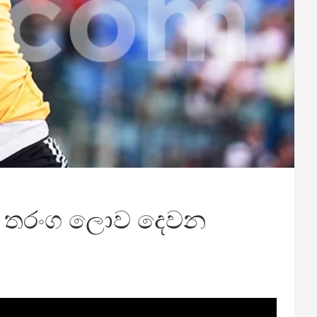
ේෂ් තරංග ලොව දෙවන