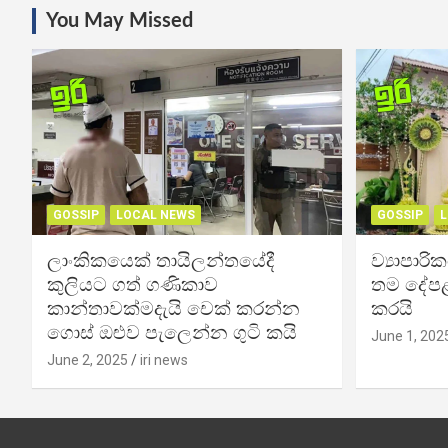
You May Missed
GOSSIP
LOCAL NEWS
GOSSIP
L
ලාංකිකයෙක් තායිලන්තයේදී
ව්‍යාපාර
කුලියට ගත් ගණිකාව
තම දේපළ
කාන්තාවක්මදැයි චෙක් කරන්න
කරයි
ගොස් ඔළුව පැලෙන්න ගුටි කයි
June 1, 202
June 2, 2025
iri news