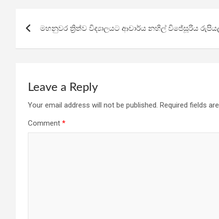
b
er
s
gr
e
Post
o
A
a
මහනුවර ත්‍රිත්ව විද්‍යාලයට ආචාර්ය නහිල් විජේසූරිය රුපිය
navigation
o
p
m
k
p
Leave a Reply
Your email address will not be published.
Required fields a
Comment
*