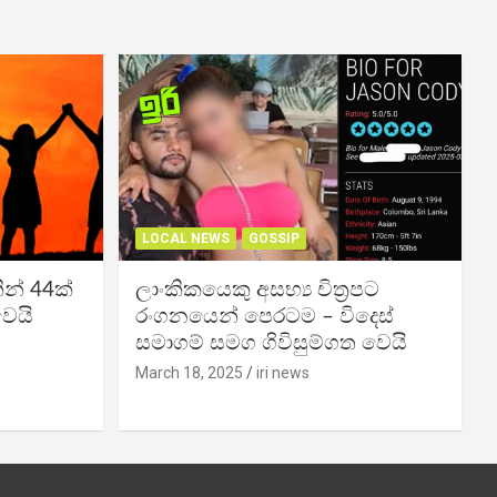
LOCAL NEWS
GOSSIP
න් 44ක්
ලාංකිකයෙකු අසභ්‍ය චිත්‍රපට
වෙයි
රංගනයෙන් පෙරටම – විදෙස්
සමාගම් සමග ගිවිසුම්ගත වෙයි
March 18, 2025
iri news