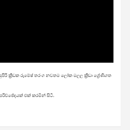
ුපිරි ක්‍රීඩක රුමේෂ් තරංග නවතම ලෝක මලල ක්‍රීඩා ශ්‍රේණිගත
රිච්ඡේදයක් එක් කරමින් සිටී.