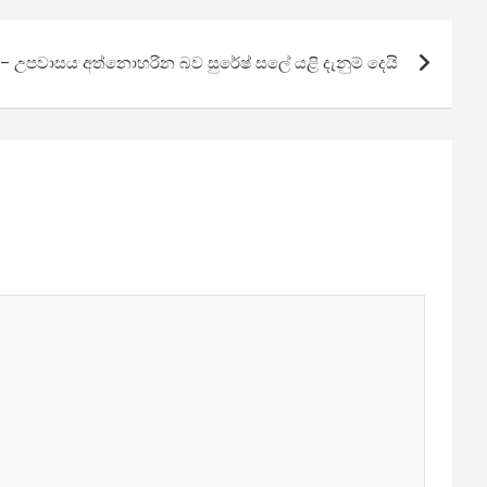
 – උපවාසය අත්නොහරින බව සුරේෂ් සලේ යළි දැනුම් දෙයි