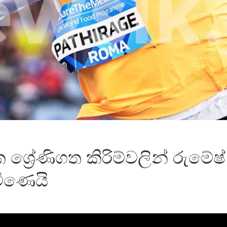
 ශ්‍රේණිගත කිරිම්වලින් රුම
මිණෙයි