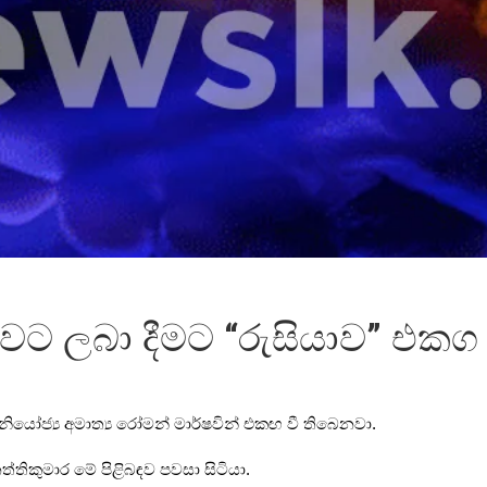
වට ලබා දීමට “රුසියාව” එකග
 නියෝජ්‍ය අමාත්‍ය රෝමන් මාර්ෂවින් එකඟ වී තිබෙනවා.
්තිකුමාර මේ පිළිබඳව පවසා සිටියා.