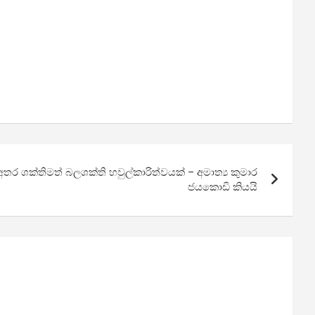
ව අතර ශක්තිමත් බලශක්ති හවුල්කාරිත්වයක් – අමාත්‍ය කුමාර
ජයකොඩි කියයි