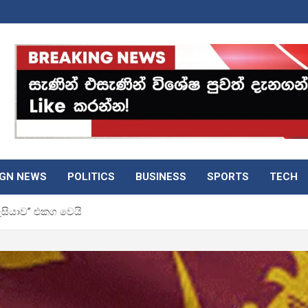
IGN NEWS
POLITICS
BUSINESS
SPORTS
TECH
ුසියාව” එකග වෙයි