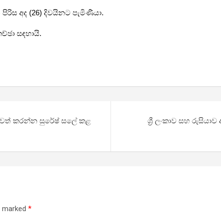
පිරිස අද (26) දිවයිනට පැමිණීයා.
කච්ඡා සඳහායි.
ඉවත් කරන්න සුරේෂ් සලේ කළ
ශ්‍රී ලංකාව සහ රුසියා
re marked
*