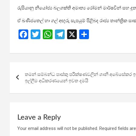
රුසියානු නියෝජ්‍ය බලශක්ති අමාත්‍ය රෝමන් මාර්ෂවින් සහ දූත 
ඒ ඛණිජතෙල් හා ගල් අඟුරු සැපයුම් පිළිබද රාජ්‍ය තාන්ත්‍රික සා
F
T
W
T
X
S
a
wi
h
el
h
ce
tt
at
e
ar
b
er
s
gr
e
Post
o
A
a
තමන් සම්බන්ධ පාස්කු පරීක්ෂණවලින් ශානි අබේසේකර 
navigation
o
p
m
ඉල්ලීම අධිකරණයෙන් ඉවත දමයි
k
p
Leave a Reply
Your email address will not be published.
Required fields a