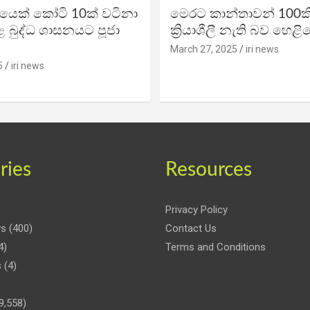
ිකයෙක් කෝටි 10ක් වටිනා
මෙරට කාන්තාවන් 100කි
 බුද්ධ ශාසනයට පූජා
ක්‍රියාශීලී නැති බව හෙළි
March 27, 2025
iri news
5
iri news
ries
Resources
Privacy Policy
ws
(400)
Contact Us
4)
Terms and Conditions
s
(4)
9,558)