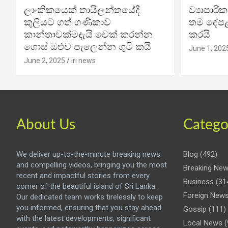
ලාංකිකයෙක් තායිලන්තයේදී
ව්‍යාපාර
කුලියට ගත් ගණිකාව
තම දේපළ
කාන්තාවක්මදැයි චෙක් කරන්න
කරයි
ගොස් ඔළුව පැලෙන්න ගුටි කයි
June 1, 202
June 2, 2025
iri news
About Us
Catego
We deliver up-to-the-minute breaking news
Blog
(492)
and compelling videos, bringing you the most
Breaking Ne
recent and impactful stories from every
Business
(31
corner of the beautiful island of Sri Lanka.
Foreign New
Our dedicated team works tirelessly to keep
you informed, ensuring that you stay ahead
Gossip
(111)
with the latest developments, significant
Local News
(