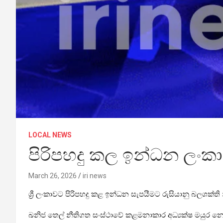
LOCAL NEWS
පිරිපහදු කල ඉන්ධන ලංකා
March 26, 2026
iri news
ශ්‍රී ලංකාවට පිරිපහදු කළ ඉන්ධන සැපයීමට රුසියානු බලශක්ති
ඛනිජ තෙල් නීතිගත සංස්ථාවේ කළමනාකාර අධ්‍යක්ෂ මයුර නෙත