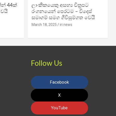
න් 44ක්
ලාංකිකයෙකු අසභ්‍ය චිත්‍රපට
වෙයි
රංගනයෙන් පෙරටම – විදෙස්
සමාගම් සමග ගිවිසුම්ගත වෙයි
March 18, 2025
iri news
Follow Us
Facebook
X
YouTube