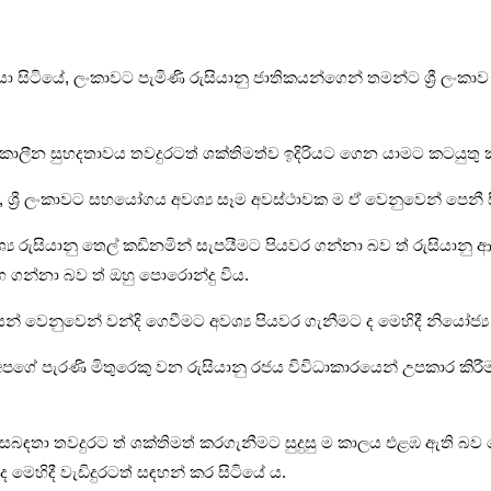
කියා සිටියේ, ලංකාවට පැමිණි රුසියානු ජාතිකයන්ගෙන් තමන්ට ශ්‍රී ලංක
දීර්ඝකාලීන සුහදතාවය තවදුරටත් ශක්තිමත්ව ඉදිරියට ගෙන යාමට කටයුත
යේ, ශ්‍රී ලංකාවට සහයෝගය අවශ්‍ය සෑම අවස්ථාවක ම ඒ වෙනුවෙන් පෙනී ස
ේදී අවශ්‍ය රුසියානු තෙල් කඩිනමින් සැපයීමට පියවර ගන්නා බව ත් ර
ගන්නා බව ත් ඔහු පොරොන්දු විය.
ජිකයන් වෙනුවෙන් වන්දි ගෙවීමට අවශ්‍ය පියවර ගැනීමට ද මෙහිදී නියෝ
 අපගේ පැරණි මිතුරෙකු වන රුසියානු රජය විවිධාකාරයෙන් උපකාර කිරීම
බඳතා තවදුරට ත් ශක්තිමත් කරගැනීමට සුදුසු ම කාලය එළඹ ඇති බව පෙ
මෙහිදී වැඩිදුරටත් සඳහන් කර සිටියේ ය.