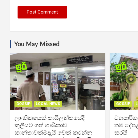
You May Missed
GOSSIP
LOCAL NEWS
GOSSIP
L
ලාංකිකයෙක් තායිලන්තයේදී
ව්‍යාපාර
කුලියට ගත් ගණිකාව
තම දේපළ
කාන්තාවක්මදැයි චෙක් කරන්න
කරයි