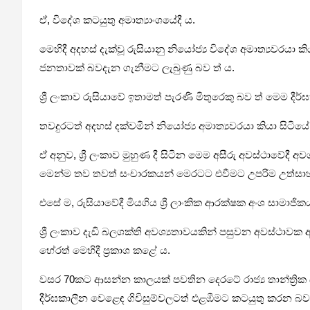
ඒ, විදේශ කටයුතු අමාත්‍යාංශයේදී ය.
මෙහිදී අදහස් දැක්වූ රුසියානු නියෝජ්‍ය විදේශ අමාත්‍යවරයා 
ජනතාවක් බවදැන ගැනීමට ලැබුණු බව ත් ය.
ශ්‍රී ලංකාව රුසියාවේ ඉතාමත් පැරණි මිතුරෙකු බව ත් මෙම 
තවදුරටත් අදහස් දක්වමින් නියෝජ්‍ය අමාත්‍යවරයා කියා සිටි
ඒ අනුව, ශ්‍රී ලංකාව මුහුණ දී සිටින මෙම අසීරු අවස්ථාව
මෙන්ම තව තවත් සංචාරකයන් මෙරටට එවීමට උපරිම උත්සාහ 
එසේ ම, රුසියාවේදී මියගිය ශ්‍රී ලාංකික ආරක්ෂක අංශ සාමා
ශ්‍රී ලංකාව දැඩි බලශක්ති අවශ්‍යතාවයකින් පසුවන අවස්ථාවක
හේරත් මෙහිදී ප්‍රකාශ කළේ ය.
වසර 70කට ආසන්න කාලයක් පවතින දෙරටේ රාජ්‍ය තාන්ත්‍රික ස
දීර්ඝකාලීන වෙළෙඳ ගිවිසුම්වලටත් එළඹීමට කටයුතු කරන බවද 