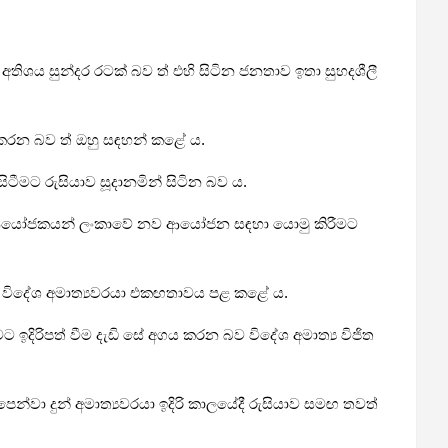
ාව අතිශය සුන්දර රටක් බව ත් එහි සිටින ජනතාව ඉතා සුහදශීලී
ු කරන බව ත් ඔහු සඳහන් කළේ ය.
ිටීමට රුසියාව සූදානමින් සිටින බව ය.
ුසියානු ආයෝජකයන් ලංකාවේ නව ආයෝජන සඳහා යොමු කිරීමට
ජ්‍ය විදේශ අමාත්‍යවරයා එකඟතාවය පළ කළේ ය.
ට ඉදිරිපත් වීම දැඩි සේ අගය කරන බව විදේශ අමාත්‍ය විජිත
න්වා දුන් අමාත්‍යවරයා ඉදිරි කාලයේදී රුසියාව සමඟ තවත්