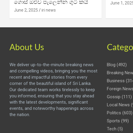
ගොස් ඔළුව පැලෙන්න ගුටි කයි
June 1, 202
June 2, 2025
iri news
About Us
Catego
We deliver up-to-the-minute breaking news
Blog
(492)
and compelling videos, bringing you the most
Breaking Ne
recent and impactful stories from every
Business
(31
corner of the beautiful island of Sri Lanka.
Foreign New
Our dedicated team works tirelessly to keep
you informed, ensuring that you stay ahead
Gossip
(111)
with the latest developments, significant
Local News
(
events, and noteworthy happenings across
Politics
(603)
the nation.
Sports
(99)
Tech
(5)