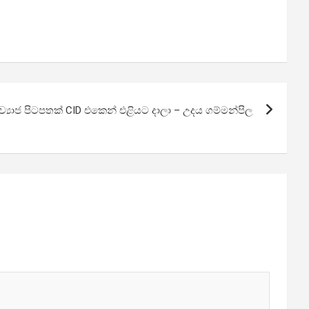
‍යාජ පිටපතක් CID එකෙන් එළියට දාලා – උදය ගම්මන්පිල