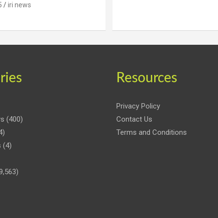
5
iri news
ries
Resources
Privacy Policy
ws
(400)
Contact Us
4)
Terms and Conditions
s
(4)
9,563)