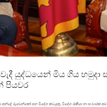
ැදී යුද්ධයෙන් මිය ගිය හමුද
න් පියවර
්‍ය අන්ද්‍රේ රුඩෙන්කෝ සහ විදේශ කටයුතු, විදේශ රැකියා හා සංචාරක අමා