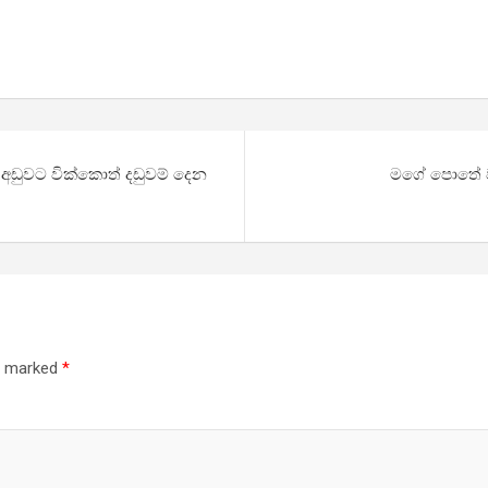
අඩුවට වික්කොත් දඩුවම් දෙන
මගේ පොතේ ව්
re marked
*