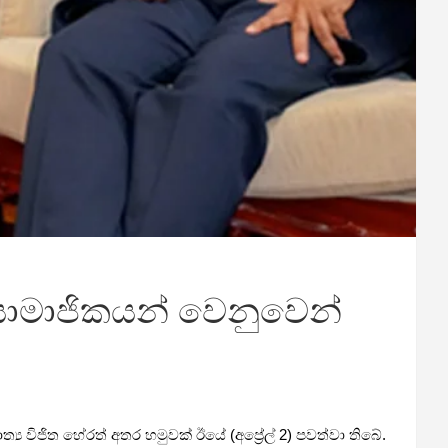
ා සාමාජිකයන් වෙනුවෙන්
ත්‍ය විජිත හේරත් අතර හමුවක් ඊයේ (අප්‍රේල් 2) පවත්වා තිබේ.