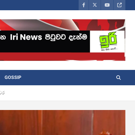
GOSSIP
යවර