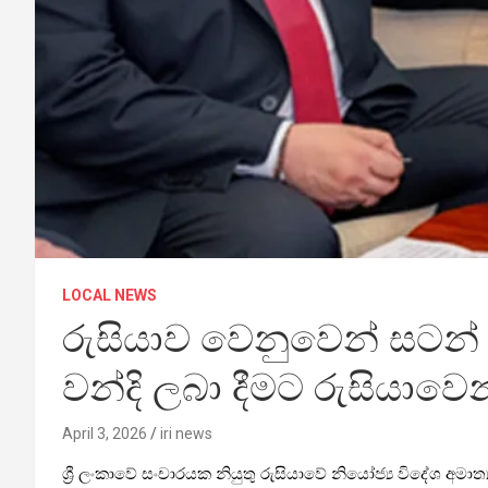
LOCAL NEWS
රුසියාව වෙනුවෙන් සටන් ව
වන්දි ලබා දීමට රුසියාවෙ
April 3, 2026
iri news
ශ්‍රී ලංකාවේ සංචාරයක නියුතු රුසියාවේ නියෝජ්‍ය විදේශ අමාත