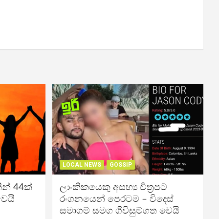
LOCAL NEWS
GOSSIP
න් 44ක්
ලාංකිකයෙකු අසභ්‍ය චිත්‍රපට
වෙයි
රංගනයෙන් පෙරටම – විදෙස්
සමාගම් සමග ගිවිසුම්ගත වෙයි