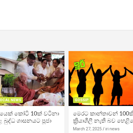
OCAL NEWS
GOSSIP
ිකයෙක් කෝටි 10ක් වටිනා
මෙරට කාන්තාවන් 100කි
 බුද්ධ ශාසනයට පූජා
ක්‍රියාශීලී නැති බව හෙළි
March 27, 2025
iri news