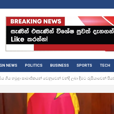
IGN NEWS
POLITICS
BUSINESS
SPORTS
TECH
මිය ගිය හමුදා සාමාජිකයන් වෙනුවෙන් වන්දි ලබා දීමට රුසියාවෙන් පි