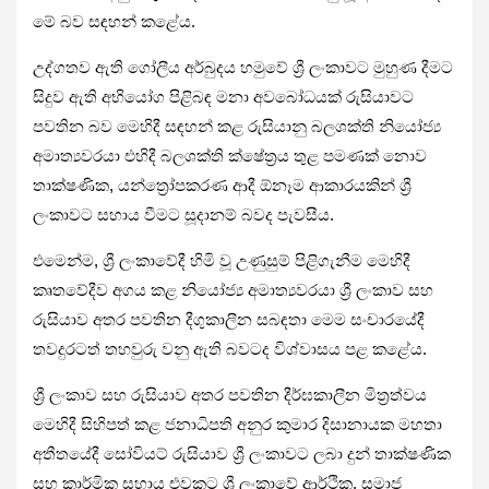
මේ බව සඳහන් කළේය.
උද්ගතව ඇති ගෝලීය අර්බුදය හමුවේ ශ්‍රී ලංකාවට මුහුණ දීමට
සිදුව ඇති අභියෝග පිළිබඳ මනා අවබෝධයක් රුසියාවට
පවතින බව මෙහිදී සඳහන් කළ රුසියානු බලශක්ති නියෝජ්‍ය
අමාත්‍යවරයා එහිදී බලශක්ති ක්ෂේත්‍රය තුළ පමණක් නොව
තාක්ෂණික, යන්ත්‍රෝපකරණ ආදී ඕනෑම ආකාරයකින් ශ්‍රී
ලංකාවට සහාය වීමට සූදානම් බවද පැවසීය.
එමෙන්ම, ශ්‍රී ලංකාවේදී හිමි වූ උණුසුම් පිළිගැනීම මෙහිදී
කෘතවේදීව අගය කළ නියෝජ්‍ය අමාත්‍යවරයා ශ්‍රී ලංකාව සහ
රුසියාව අතර පවතින දීගුකාලීන සබඳතා මෙම සංචාරයේදී
තවදුරටත් තහවුරු වනු ඇති බවටද විශ්වාසය පළ කළේය.
ශ්‍රී ලංකාව සහ රුසියාව අතර පවතින දීර්ඝකාලීන මිත්‍රත්වය
මෙහිදී සිහිපත් කළ ජනාධිපති අනුර කුමාර දිසානායක මහතා
අතීතයේදී සෝවියට් රුසියාව ශ්‍රී ලංකාවට ලබා දුන් තාක්ෂණික
සහ කාර්මික සහාය එවකට ශ්‍රී ලංකාවේ ආර්ථික, සමාජ