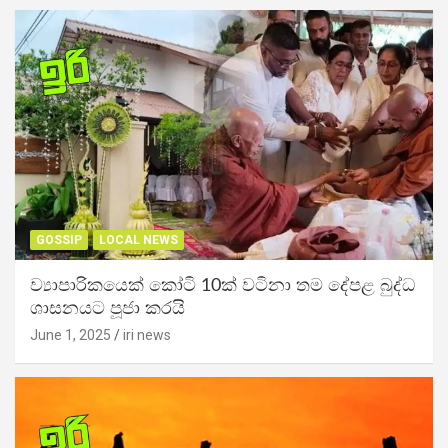
GOSSIP
LOCAL NEWS
ව්‍යාපාරිකයෙක් කෝටි 10ක් වටිනා තම දේපළ බුද්ධ
ශාසනයට පූජා කරයි
June 1, 2025
iri news