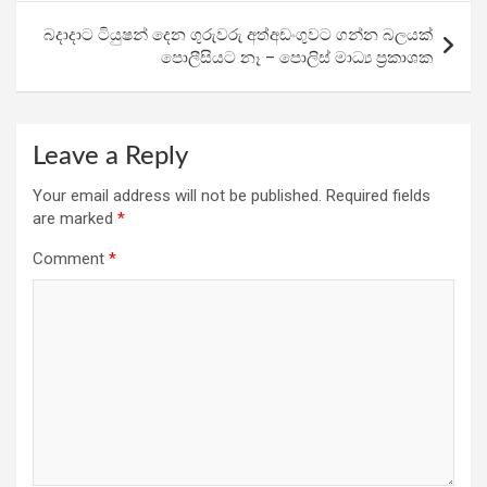
k
p
බදාදාට ටියුෂන් දෙන ගුරුවරු අත්අඩංගුවට ගන්න බලයක්
පොලීසියට නෑ – පොලිස් මාධ්‍ය ප්‍රකාශක
Leave a Reply
Your email address will not be published.
Required fields
are marked
*
Comment
*