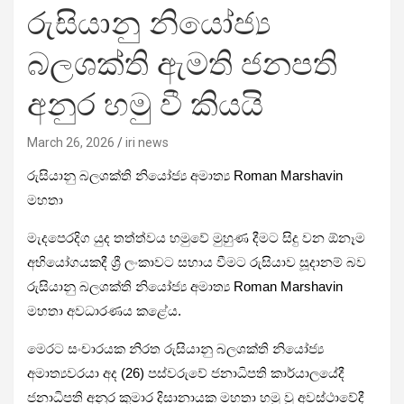
රුසියානු නියෝජ්‍ය
බලශක්ති ඇමති ජනපති
අනුර හමු වී කියයි
March 26, 2026
iri news
රුසියානු බලශක්ති නියෝජ්‍ය අමාත්‍ය Roman Marshavin
මහතා
මැදපෙරදිග යුද තත්ත්වය හමුවේ මුහුණ දීමට සිදු වන ඕනෑම
අභියෝගයකදී ශ්‍රී ලංකාවට සහාය වීමට රුසියාව සූදානම් බව
රුසියානු බලශක්ති නියෝජ්‍ය අමාත්‍ය Roman Marshavin
මහතා අවධාරණය කළේය.
මෙරට සංචාරයක නිරත රුසියානු බලශක්ති නියෝජ්‍ය
අමාත්‍යවරයා අද (26) පස්වරුවේ ජනාධිපති කාර්යාලයේදී
ජනාධිපති අනුර කුමාර දිසානායක මහතා හමු වූ අවස්ථාවේදී