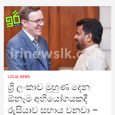
LOCAL NEWS
ශ්‍රි ලංකාව මුහුණ දෙන
ඕනෑම අභියෝගයකදී
රුසියාව සහාය වනවා –