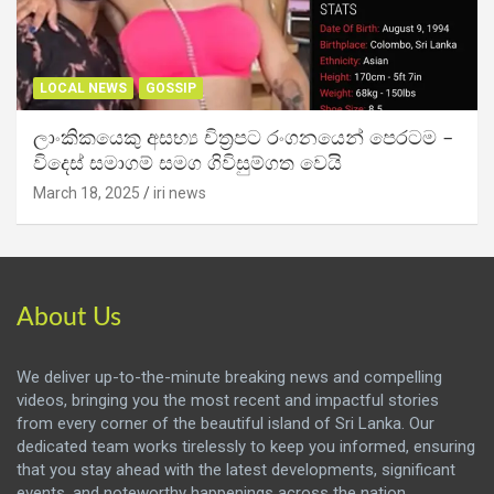
LOCAL NEWS
GOSSIP
ලාංකිකයෙකු අසභ්‍ය චිත්‍රපට රංගනයෙන් පෙරටම –
විදෙස් සමාගම් සමග ගිවිසුම්ගත වෙයි
March 18, 2025
iri news
About Us
We deliver up-to-the-minute breaking news and compelling
videos, bringing you the most recent and impactful stories
from every corner of the beautiful island of Sri Lanka. Our
dedicated team works tirelessly to keep you informed, ensuring
that you stay ahead with the latest developments, significant
events, and noteworthy happenings across the nation.