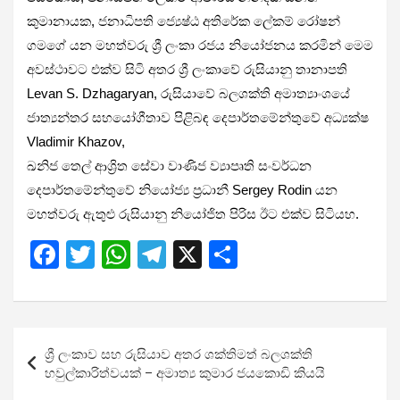
කුමානායක, ජනාධිපති ජ්‍යෙෂ්ඨ අතිරේක ලේකම් රෝෂන්
ගමගේ යන මහත්වරු ශ්‍රී ලංකා රජය නියෝජනය කරමින් මෙම
අවස්ථාවට එක්ව සිටි අතර ශ්‍රී ලංකාවේ රුසියානු තානාපති
Levan S. Dzhagaryan, රුසියාවේ බලශක්ති අමාත්‍යාංශයේ
ජාත්‍යන්තර සහයෝගීතාව පිළිබඳ දෙපාර්තමේන්තුවේ අධ්‍යක්ෂ
Vladimir Khazov,
ඛනිජ තෙල් ආශ්‍රිත සේවා වාණිජ ව්‍යාපෘති සංවර්ධන
දෙපාර්තමේන්තුවේ නියෝජ්‍ය ප්‍රධානී Sergey Rodin යන
මහත්වරු ඇතුළු රුසියානු නියෝජිත පිරිස ඊට එක්ව සිටියහ.
F
T
W
T
X
S
a
wi
h
el
h
ce
tt
at
e
ar
b
er
s
gr
e
Post
ශ්‍රී ලංකාව සහ රුසියාව අතර ශක්තිමත් බලශක්ති
o
A
a
navigation
හවුල්කාරිත්වයක් – අමාත්‍ය කුමාර ජයකොඩි කියයි
o
p
m