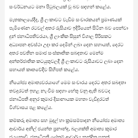
සංවර්ධනයට මනා පිටුබලයක් වූ බව සඳහන් කළේය.
මෑතකාලයේදීද, ශ්‍රී ලංකාවට වැඩිම සංචාරකයන් ප්‍රමාණයක්
පැමිණෙන රටවල් අතර රුසියාව ඉදිරියෙන් සිටින බව පෙන්වා
දුන් ජනාධිපතිවරයා, ශ්‍රී ලාංකික සිසුන් විශාල පිරිසකට
අධ්‍යාපන අවස්ථා උදා කර දෙමින් ලබා දෙන සහායත්, දෙරට
අතර පවතින සමාජ සංස්කෘතික සබඳතාව මෙන්ම
අන්තර්ජාතික කටයුතුවලදී ශ්‍රී ලංකාවට රුසියාවට ලබා දෙන
සහායත් කෘතවේදීව සිහිපත් කළේය.
නියෝජ්‍ය අමාත්‍යවරයාගේ මෙම සංචාරය දෙරට අතර සබඳතා
තවදුරටත් ඉහළ නැංවීම සඳහා හේතු වනු ඇති බවටද
ජනාධිපති අනුර කුමාර දිසානායක මහතා වැඩිදුරටත්
විශ්වාසය පළ කළේය.
කම්කරු අමාත්‍ය සහ මුදල් හා ක්‍රමසම්පාදන නියෝජ්‍ය අමාත්‍ය
ආචාර්ය අනිල් ජයන්ත ප්‍රනාන්දු, බලශක්ති අමාත්‍ය කුමාර
ජයකොඩි, ජනාධිපති ලේකම් ආචාර්ය නන්දික සනත්