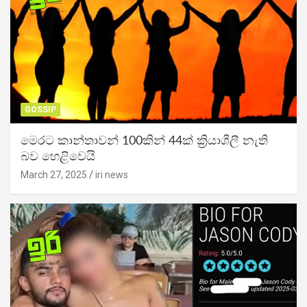
GOSSIP
මෙරට කාන්තාවන් 100කින් 44ක් ක්‍රියාශීලී නැති
බව හෙළිවෙයි
March 27, 2025
iri news