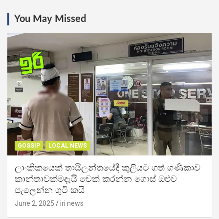
You May Missed
GOSSIP
LOCAL NEWS
ලාංකිකයෙක් තායිලන්තයේදී කුලියට ගත් ගණිකාව
කාන්තාවක්මදැයි චෙක් කරන්න ගොස් ඔළුව
පැලෙන්න ගුටි කයි
June 2, 2025
iri news