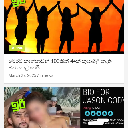
GOSSIP
මෙරට කාන්තාවන් 100කින් 44ක් ක්‍රියාශීලී නැති
බව හෙළිවෙයි
March 27, 2025
iri news