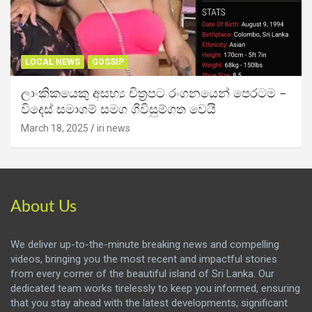
LOCAL NEWS
GOSSIP
ලාංකිකයෙකු අසභ්‍ය චිත්‍රපට රංගනයෙන් පෙරටම –
විදෙස් සමාගම් සමග ගිවිසුම්ගත වෙයි
March 18, 2025
iri news
About Us
We deliver up-to-the-minute breaking news and compelling
videos, bringing you the most recent and impactful stories
from every corner of the beautiful island of Sri Lanka. Our
dedicated team works tirelessly to keep you informed, ensuring
that you stay ahead with the latest developments, significant