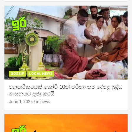
GOSSIP
LOCAL NEWS
ව්‍යාපාරිකයෙක් කෝටි 10ක් වටිනා තම දේපළ බුද්ධ
ශාසනයට පූජා කරයි
June 1, 2025
iri news