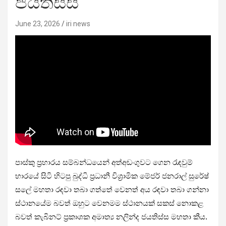
ජයතිස්ස
June 23, 2026
iri news
පාස්කු ප්‍රහාරය සම්බන්ධයෙන් අත්අඩංගුවට ගෙන රැඳවුම්
භාරයේ සිටි හිටපු බුද්ධි ප්‍රධානී විශ්‍රාමික මේජර් ජනරාල් සුරේෂ්
සලේ මහතා රඳවා තබා ගත්තේ වෙනත් අය රඳවා තබා ගන්නා
ස්ථානයේම බවත් ඔහුට වෙනමම ස්ථානයක් සකස් නොකළ
බවත් කැබිනට් ප්‍රකාශක අමාත්‍ය නලින්ද ජයතිස්ස මහතා කීය.