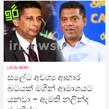
LOCAL NEWS
සලේට අවශ්‍ය ආහාර
බටයක් මගින් ආමාශයට
යනවා – ඇමති නලින්ද