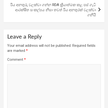
k
p
රිය අනතුරු වලක්වා ගන්න RDA ක්‍රියාත්මක කළ පස් ගැටි
ආරක්ෂිත සංකල්පය නිසා තවත් රිය අනතුරක් වලක්වා
ගනියි
Leave a Reply
Your email address will not be published.
Required fields
are marked
*
Comment
*