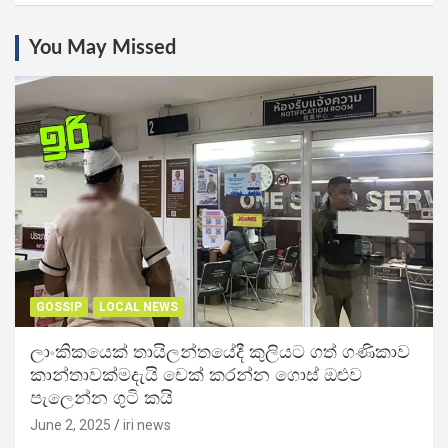
You May Missed
GOSSIP
LOCAL NEWS
ලාංකිකයෙක් තායිලන්තයේදී කුලියට ගත් ගණිකාව
කාන්තාවක්මදැයි චෙක් කරන්න ගොස් ඔළුව
පැලෙන්න ගුටි කයි
June 2, 2025
iri news