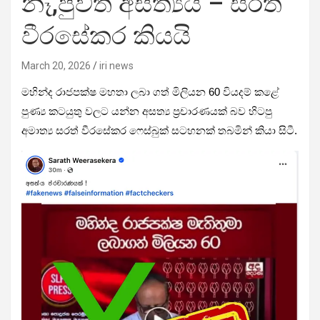
නෑ,පුවත් අසත්‍යයි – සරත්
වීරසේකර කියයි
March 20, 2026
iri news
මහින්ද රාජපක්ෂ මහතා ලබා ගත් මිලියන 60 වියදම් කළේ
පුණ්‍ය කටයුතු වලට යන්න අසත්‍ය ප්‍රචාරණයක් බව හිටපු
අමාත්‍ය සරත් වීරසේකර ෆෙස්බුක් සටහනක් තබමින් කියා සිටී.