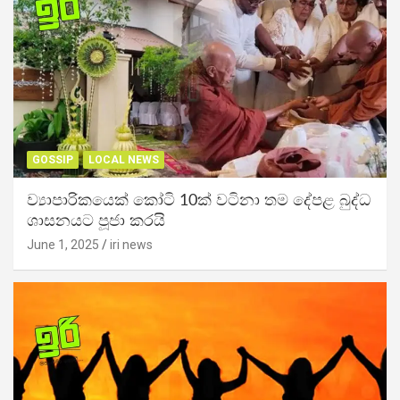
GOSSIP
LOCAL NEWS
ව්‍යාපාරිකයෙක් කෝටි 10ක් වටිනා තම දේපළ බුද්ධ
ශාසනයට පූජා කරයි
June 1, 2025
iri news