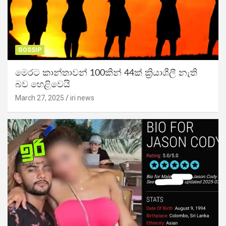
GOSSIP
මෙරට කාන්තාවන් 100කින් 44ක් ක්‍රියාශීලී නැති
බව හෙළිවෙයි
March 27, 2025
iri news