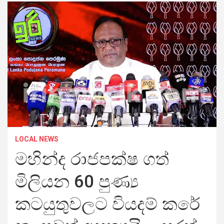
LOCAL NEWS
මහින්ද රාජපක්ෂ ගත්
මිලියන 60 පුණ්‍ය
කටයුතුවලට වියදම් කරේ