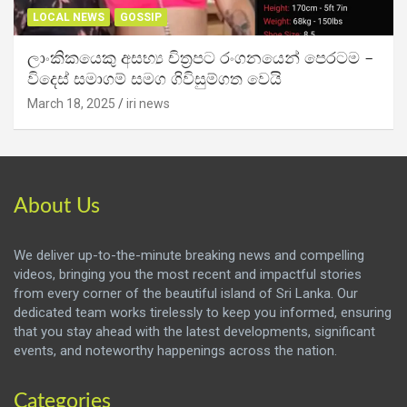
LOCAL NEWS
GOSSIP
ලාංකිකයෙකු අසභ්‍ය චිත්‍රපට රංගනයෙන් පෙරටම –
විදෙස් සමාගම් සමග ගිවිසුම්ගත වෙයි
March 18, 2025
iri news
About Us
We deliver up-to-the-minute breaking news and compelling
videos, bringing you the most recent and impactful stories
from every corner of the beautiful island of Sri Lanka. Our
dedicated team works tirelessly to keep you informed, ensuring
that you stay ahead with the latest developments, significant
events, and noteworthy happenings across the nation.
Categories