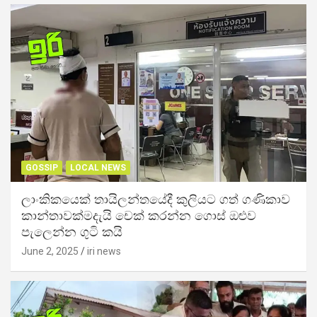
GOSSIP
LOCAL NEWS
ලාංකිකයෙක් තායිලන්තයේදී කුලියට ගත් ගණිකාව
කාන්තාවක්මදැයි චෙක් කරන්න ගොස් ඔළුව
පැලෙන්න ගුටි කයි
June 2, 2025
iri news