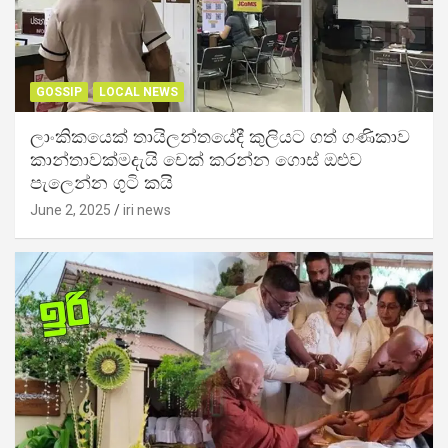
GOSSIP
LOCAL NEWS
ලාංකිකයෙක් තායිලන්තයේදී කුලියට ගත් ගණිකාව
කාන්තාවක්මදැයි චෙක් කරන්න ගොස් ඔළුව
පැලෙන්න ගුටි කයි
June 2, 2025
iri news