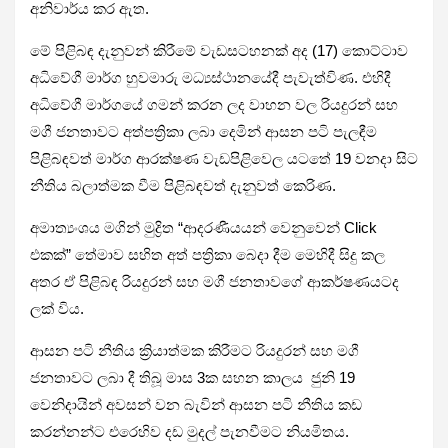
අනිවාර්ය කර ඇත.
මේ පිළිබඳ දැනුවන් කිරීමේ වැඩසටහනක් අද (17) කොට්ටාව
අධිවේගී මාර්ග හුවමාරු මධ්‍යස්ථානයේදී පැවැත්විණ. එහිදී
අධිවේගී මාර්ගයේ ගමන් කරන ලද වාහන වල රියදුරන් සහ
මගී ජනතාවට අත්පත්‍රිකා ලබා දෙමින් ආසන පටි පැලඳීම
පිළිබඳවත් මාර්ග ආරක්ෂණ වැඩපිළිවෙල යටතේ 19 වනදා සිට
නීතිය බලාත්මක වීම පිළිබඳවත් දැනුවත් කෙරිණ.
අමාත්‍යංශය මගින් මුද්‍රිත “ආදරණීයයන් වෙනුවෙන් Click
එකක්” තේමාව සහිත අත් පත්‍රිකා බෙදා දීම මෙහිදී සිදු කල
අතර ඒ පිළිබඳ රියදුරන් සහ මගී ජනතාවගේ ආකර්ෂණයටද
ලක් විය.
ආසන පටි නීතිය ක්‍රියාත්මක කිරීමට රියදුරන් සහ මගී
ජනතාවට ලබා දී තිබූ මාස 3ක සහන කාලය ජුනි 19
වෙනිදායින් අවසන් වන බැවින් ආසන පටි නීතිය කඩ
කරන්නන්ට එරෙහිව දඩ මුදල් පැනවීමට නියමිතය.