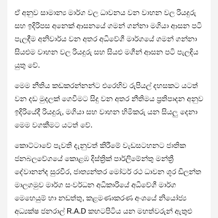
ඒ අනුව සාමාන්‍ය මාර්ග වල ධාවනය වන වාහන වල රියදුරු
සහ ඉදිරිපස අනෙක් ආසනයේ ගමන් ගන්නා මගියා ආසන පටි
පැලඳීම අනිවාර්ය වන අතර අධිවේගී මාර්ගයේ ගමන් ගන්නා
සියළුම වාහන වල රියදුරු සහ සියළු මගීන් ආසන පටි පැලඳිය
යුතු වේ.
මෙම නීතිය කඩකරන්නන්ට එරෙහිව රුපියල් දහසකට යටත්
වන දඩ මුදලක් ගෙවීමට සිදු වන අතර නීතිමය ප්‍රතිපාදන අනුව
ඉදිරියේදී රියදුරු, මගියා සහ වාහන හිමිකරු යන සියලු දෙනා
මෙම වගකීමට යටත් වේ.
කොට්ටාවේ පැවති දැනුවත් කිරීමේ වැඩසටහනට ජාතික
ජනබලවේගයේ කොළඹ දිස්ත්‍රික් පාර්ලිමේන්තු මන්ත්‍රී
දේවානන්ද සුරවීර, ජාත්‍යන්තර මෝටර් රථ ධාවන ශූර ඩිලන්ත
මාලගමුව මාර්ග සංවර්ධන අධිකාරියේ අධිවේගී මාර්ග
මෙහෙයුම් හා නඩත්තු, කළමණාකරණ අංශයේ නියෝජ්‍ය
අධ්‍යක්ෂ ජනරාල් R.A.D කහටපිටිය යන මහත්වරුන් ඇතුළු