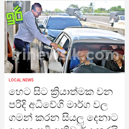
LOCAL NEWS
හෙට සිට ක්‍රියාත්මක වන
පරිදි අධිවේගි මාර්ග වල
ගමන් කරන සියලු දෙනාට