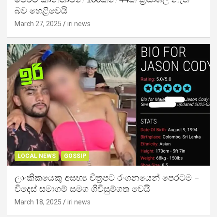
මෙරට කාන්තාවන් 100කින් 44ක් ක්‍රියාශීලී නැති
බව හෙළිවෙයි
March 27, 2025
iri news
LOCAL NEWS
GOSSIP
ලාංකිකයෙකු අසභ්‍ය චිත්‍රපට රංගනයෙන් පෙරටම –
විදෙස් සමාගම් සමග ගිවිසුම්ගත වෙයි
March 18, 2025
iri news