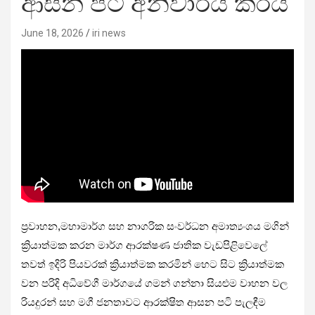
ආසන පටි අනිවාර්ය කරයි
June 18, 2026
iri news
ප්‍රවාහන,මහාමාර්ග සහ නාගරික සංවර්ධන අමාත්‍යංශය මගින්
ක්‍රියාත්මක කරන මාර්ග ආරක්ෂණ ජාතික වැඩපිළිවෙලේ
තවත් ඉදිරි පියවරක් ක්‍රියාත්මක කරමින් හෙට සිට ක්‍රියාත්මක
වන පරිදි අධිවේගී මාර්ගයේ ගමන් ගන්නා සියළුම වාහන වල
රියදුරන් සහ මගී ජනතාවට ආරක්ෂිත ආසන පටි පැලඳීම