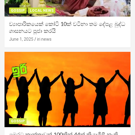
GOSSIP
LOCAL NEWS
ව්‍යාපාරිකයෙක් කෝටි 10ක් වටිනා තම දේපළ බුද්ධ
ශාසනයට පූජා කරයි
June 1, 2025
iri news
GOSSIP