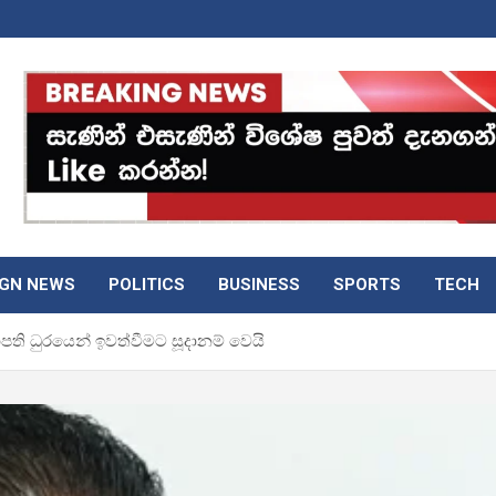
IGN NEWS
POLITICS
BUSINESS
SPORTS
TECH
 සභාපති ධුරයෙන් ඉවත්වීමට සූදානම් වෙයි