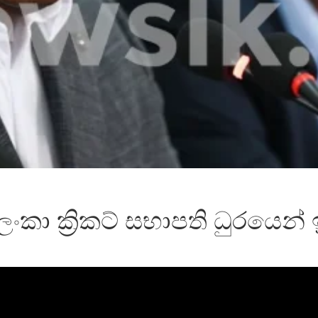
රි ලංකා ක්‍රිකට් සභාපති ධුරයෙන