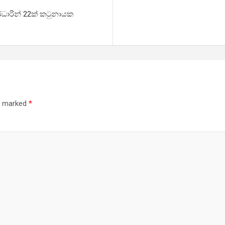
රධාරින් 22ක් කටුනායක
re marked
*