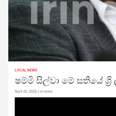
LOCAL NEWS
ෂම්මි සිල්වා මේ සතියේ ශ්‍
April 26, 2026
iri news