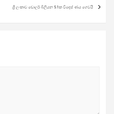
ශ්‍රි ලංකාව ඩොලර් බිලියන 5.1ක විදෙස් ණය ගෙවයි