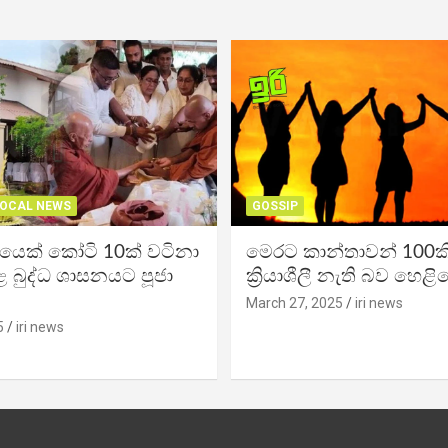
OCAL NEWS
GOSSIP
ිකයෙක් කෝටි 10ක් වටිනා
මෙරට කාන්තාවන් 100කි
 බුද්ධ ශාසනයට පූජා
ක්‍රියාශීලී නැති බව හෙළි
March 27, 2025
iri news
5
iri news