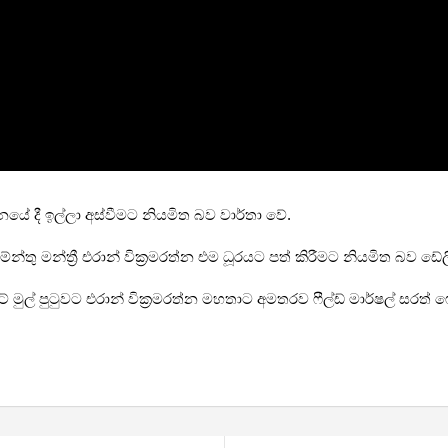
 දිනයේ දී ඉල්ලා අස්වීමට නියමිත බව වාර්තා වේ.
ලිමේන්තු මන්ත්‍රී එරාන් වික්‍රමරත්න එම ධූරයට පත් කිරීමට නියමිත බව ඩේ
්‍රිකට් මුල් පුටුවට එරාන් වික්‍රමරත්න මහතාට අමතරව ෆීල්ඩ් මාර්ෂල