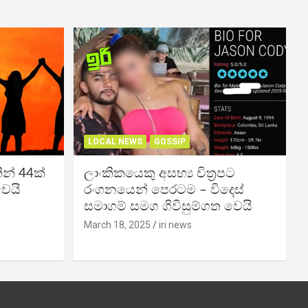
LOCAL NEWS
GOSSIP
න් 44ක්
ලාංකිකයෙකු අසභ්‍ය චිත්‍රපට
වෙයි
රංගනයෙන් පෙරටම – විදෙස්
සමාගම් සමග ගිවිසුම්ගත වෙයි
March 18, 2025
iri news