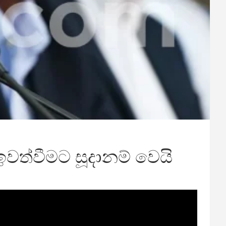
් ඉවත්වීමට සූදානම් වෙයි