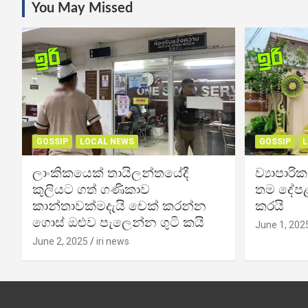
You May Missed
GOSSIP
LOCAL NEWS
GOSSIP
L
ලාංකිකයෙක් තායිලන්තයේදී
ව්‍යාපාර
කුලියට ගත් ගණිකාව
තම දේපළ
කාන්තාවක්මදැයි චෙක් කරන්න
කරයි
ගොස් ඔළුව පැලෙන්න ගුටි කයි
June 1, 202
June 2, 2025
iri news