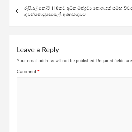
Post
o
A
a
රුපියල් කෝටි 110කට අධික මත්ද්‍රව්‍ය තොගයක් සමඟ චීව
navigation
o
p
m
ගුවන්තොටුපොලේදී අත්අඩංගුවට
k
p
Leave a Reply
Your email address will not be published.
Required fields a
Comment
*